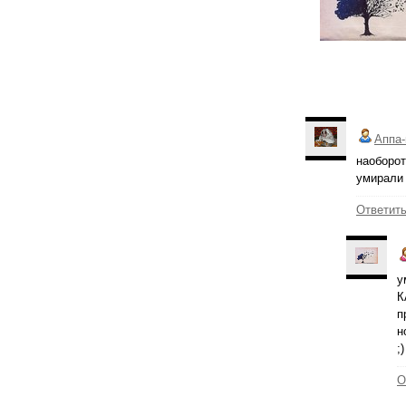
Аппа-
наоборот
умирали 
Ответит
у
К
п
н
;)
О