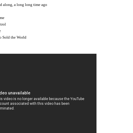
d along, a long long time ago
 me
trol
e
 Sold the World