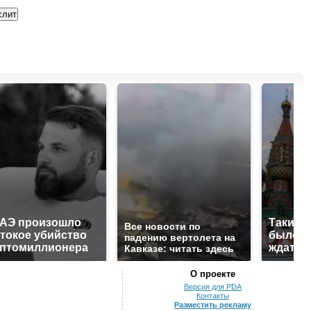
ОАЭ произошло
Таких 
Все новости по
токое убийство
было с 
падению вертолета на
иптомиллионера
ждать 
Кавказе: читать здесь
О проекте
Версия для PDA
Контакты
Разместить рекламу