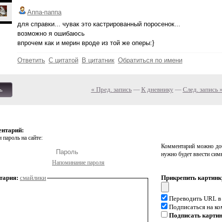
Аппа-паппа
для справки... чувак это кастрированный поросенок...
возможно я ошибаюсь
впрочем как и мерин вроде из той же оперы:}
Ответить
С цитатой
В цитатник
Обратиться по имени
« Пред. запись
—
К дневнику
—
След. запись 
ь
ентарий:
 пароль на сайте:
Комментарий можно доб
нужно будет ввести сим
Напоминание пароля
тария:
смайлики
Прикрепить картинк
Переводить URL в
Подписаться на к
Подписать карти