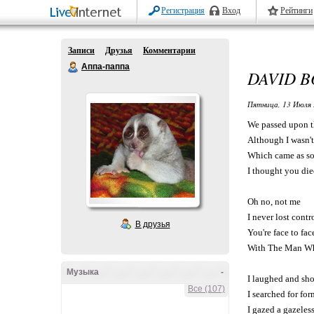
Регистрация
Вход
Рейтинги
Записи
Друзья
Комментарии
Аппа-паппа
DAVID B
Пятница, 13 Июля 
We passed upon t
Although I wasn't 
Which came as som
I thought you die
Oh no, not me
I never lost contr
В друзья
You're face to fac
With The Man Wh
Музыка
-
I laughed and sh
Все (107)
I searched for for
I gazed a gazeless