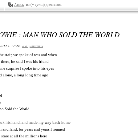
Авось
из (+ сутки) дневников
OWIE : MAN WHO SOLD THE WORLD
2012 г. 17:24
+ в цитатник
he stair, we spoke of was and when
there, he said I was his friend
e surprise I spoke into his eyes
d alone, a long long time ago
ol
e
o Sold the World
ook his hand, and made my way back home
m and land, for years and years I roamed
 stare at all the millions here