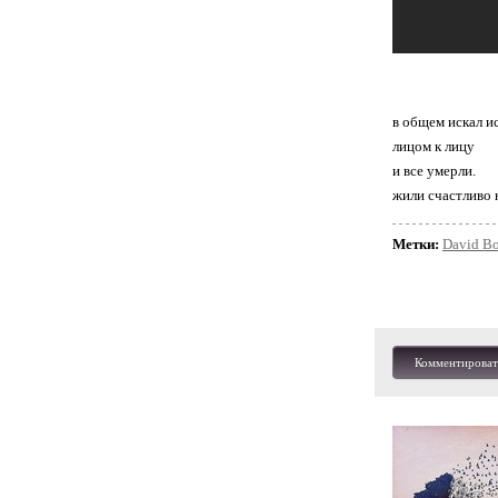
в общем искал и
лицом к лицу
и все умерли.
жили счастливо 
Метки:
David B
Комментироват