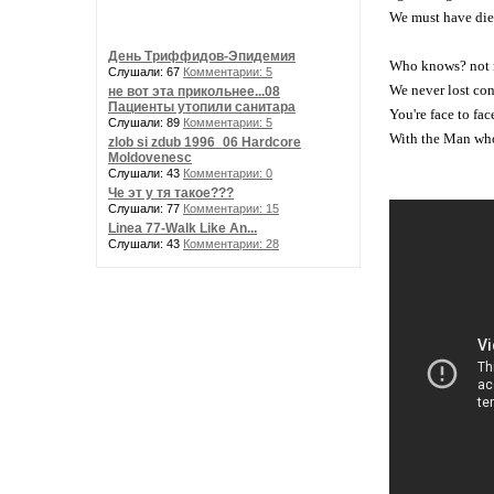
We must have die
День Триффидов-Эпидемия
Who knows? not
Слушали: 67
Комментарии: 5
We never lost con
не вот эта прикольнее...08
Пациенты утопили санитара
You're face to fac
Слушали: 89
Комментарии: 5
With the Man who
zlob si zdub 1996_06 Hardcore
Moldovenesc
Слушали: 43
Комментарии: 0
Че эт у тя такое???
Слушали: 77
Комментарии: 15
Linea 77-Walk Like An...
Слушали: 43
Комментарии: 28