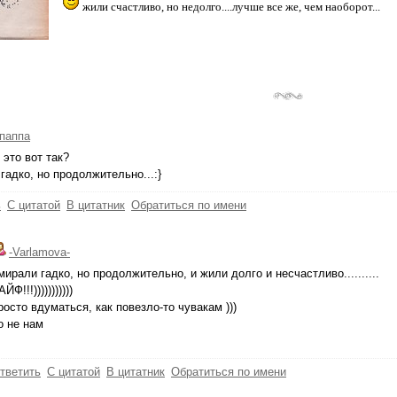
жили счастливо, но недолго....лучше все же, чем наоборот...
паппа
 это вот так?
гадко, но продолжительно...:}
ь
С цитатой
В цитатник
Обратиться по имени
-Varlamova-
мирали гадко, но продолжительно, и жили долго и несчастливо..........
АЙФ!!!)))))))))))
росто вдуматься, как повезло-то чувакам )))
о не нам
тветить
С цитатой
В цитатник
Обратиться по имени