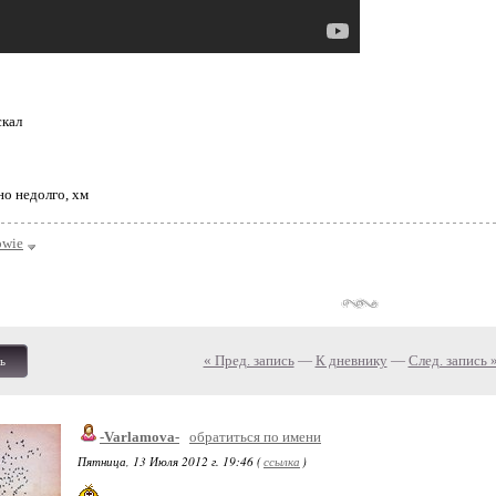
скал
но недолго, хм
owie
« Пред. запись
—
К дневнику
—
След. запись 
ь
-Varlamova-
обратиться по имени
Пятница, 13 Июля 2012 г. 19:46 (
ссылка
)