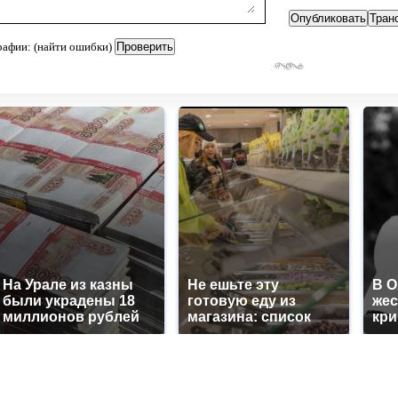
рафии: (найти ошибки)
На Урале из казны
Не ешьте эту
В 
были украдены 18
готовую еду из
жес
миллионов рублей
магазина: список
кр