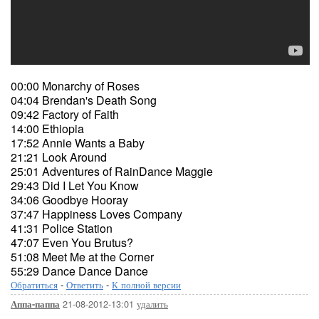
00:00 Monarchy of Roses
04:04 Brendan's Death Song
09:42 Factory of Faith
14:00 Ethiopia
17:52 Annie Wants a Baby
21:21 Look Around
25:01 Adventures of RainDance Maggie
29:43 Did I Let You Know
34:06 Goodbye Hooray
37:47 Happiness Loves Company
41:31 Police Station
47:07 Even You Brutus?
51:08 Meet Me at the Corner
55:29 Dance Dance Dance
Обратиться
-
Ответить
-
К полной версии
21-08-2012-13:01
удалить
Аппа-паппа