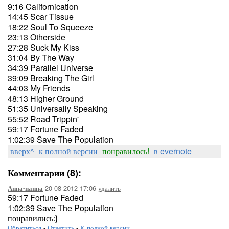
9:16 Californication
14:45 Scar Tissue
18:22 Soul To Squeeze
23:13 Otherside
27:28 Suck My Kiss
31:04 By The Way
34:39 Parallel Universe
39:09 Breaking The Girl
44:03 My Friends
48:13 Higher Ground
51:35 Universally Speaking
55:52 Road Trippin'
59:17 Fortune Faded
1:02:39 Save The Population
вверх^
к полной версии
понравилось!
в evernote
Комментарии (8):
20-08-2012-17:06
удалить
Аппа-паппа
59:17 Fortune Faded
1:02:39 Save The Population
понравились:}
Обратиться
-
Ответить
-
К полной версии