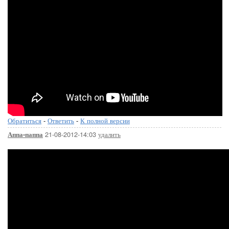
Обратиться
-
Ответить
-
К полной версии
21-08-2012-14:03
удалить
Аппа-паппа