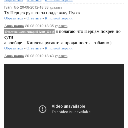
20-08-2012-18:33
удалить
Ivan_Go
Ту Перцев ругают за поддержку Пусек.
Обратиться
-
Ответить
-
К полной версии
20-08-2012-18:35
удалить
Аппа-паппа
я полагаю что Перцам похрен по
Ответ на комментарий Ivan_Go
#
сути
а вообще... Кинчева ругают за проданность... забавно:}
Обратиться
-
Ответить
-
К полной версии
20-08-2012-18:43
удалить
Аппа-паппа