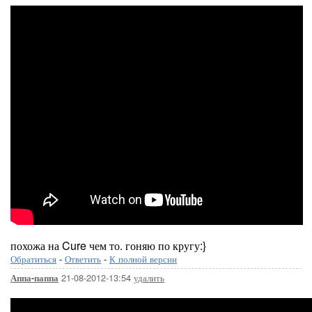
похожа на Cure чем то. гоняю по кругу:}
Обратиться
-
Ответить
-
К полной версии
21-08-2012-13:54
удалить
Аппа-паппа