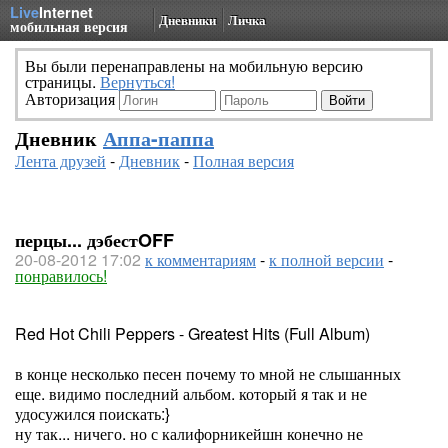
Live
Internet
Дневники
Личка
мобильная версия
Вы были перенаправлены на мобильную версию
страницы.
Вернуться!
Авторизация
Дневник
Аппа-паппа
Лента друзей
-
Дневник
-
Полная версия
перцы... дэбестOFF
20-08-2012 17:02
к комментариям
-
к полной версии
-
понравилось!
Red Hot Chili Peppers - Greatest Hits (Full Album)
в конце несколько песен почему то мной не слышанных
еще. видимо последний альбом. который я так и не
удосужился поискать:}
ну так... ничего. но с калифорникейшн конечно не