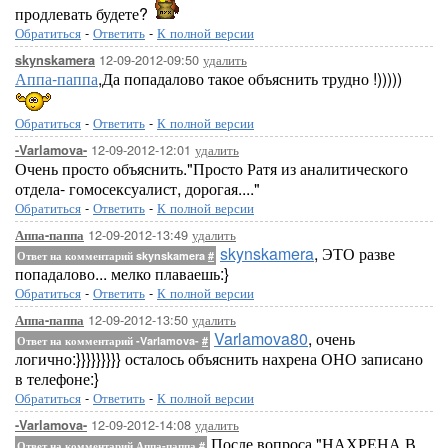
продлевать будете?
Обратиться
-
Ответить
-
К полной версии
12-09-2012-09:50
удалить
skynskamera
Аппа-паппа
,Да попадалово такое объяснить трудно !)))))
Обратиться
-
Ответить
-
К полной версии
12-09-2012-12:01
удалить
-Varlamova-
Очень просто объяснить."Просто Ратя из аналитического
отдела- гомосексуалист, дорогая...."
Обратиться
-
Ответить
-
К полной версии
12-09-2012-13:49
удалить
Аппа-паппа
skynskamera
, ЭТО разве
Ответ на комментарий skynskamera
#
попадалово... мелко плаваешь:}
Обратиться
-
Ответить
-
К полной версии
12-09-2012-13:50
удалить
Аппа-паппа
Varlamova80
, очень
Ответ на комментарий -Varlamova-
#
логично:}}}}}}}}} осталось объяснить нахрена ОНО записано
в телефоне:}
Обратиться
-
Ответить
-
К полной версии
12-09-2012-14:08
удалить
-Varlamova-
После вопроса "НАХРЕНА В
Ответ на комментарий Аппа-паппа
#