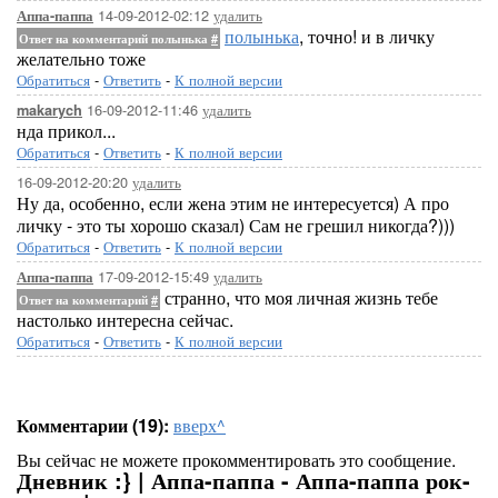
14-09-2012-02:12
удалить
Аппа-паппа
полынька
, точно! и в личку
Ответ на комментарий полынька
#
желательно тоже
Обратиться
-
Ответить
-
К полной версии
16-09-2012-11:46
удалить
makarych
нда прикол...
Обратиться
-
Ответить
-
К полной версии
16-09-2012-20:20
удалить
Ну да, особенно, если жена этим не интересуется) А про
личку - это ты хорошо сказал) Сам не грешил никогда?)))
Обратиться
-
Ответить
-
К полной версии
17-09-2012-15:49
удалить
Аппа-паппа
странно, что моя личная жизнь тебе
Ответ на комментарий
#
настолько интересна сейчас.
Обратиться
-
Ответить
-
К полной версии
Комментарии (19):
вверх^
Вы сейчас не можете прокомментировать это сообщение.
Дневник :} | Аппа-паппа - Аппа-паппа рок-