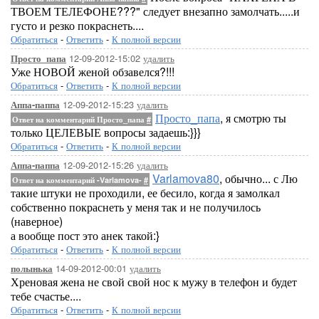
ТВОЕМ ТЕЛЕФОНЕ???" следует внезапно замолчать.....и
густо и резко покраснеть....
Обратиться
-
Ответить
-
К полной версии
12-09-2012-15:02
удалить
Просто_папа
Уже НОВОЙ женой обзавелся?!!!
Обратиться
-
Ответить
-
К полной версии
12-09-2012-15:23
удалить
Аппа-паппа
Просто_папа
, я смотрю ты
Ответ на комментарий Просто_папа
#
только ЦЕЛЕВЫЕ вопросы задаешь:}}}
Обратиться
-
Ответить
-
К полной версии
12-09-2012-15:26
удалить
Аппа-паппа
Varlamova80
, обычно... с Лю
Ответ на комментарий -Varlamova-
#
такие штуки не проходили, ее бесило, когда я замолкал
собственно покраснеть у меня так и не получилось
(наверное)
а вообще пост это анек такой:}
Обратиться
-
Ответить
-
К полной версии
14-09-2012-00:01
удалить
полынька
Хреновая жена не свой свой нос к мужу в телефон и будет
тебе счастье....
Обратиться
-
Ответить
-
К полной версии