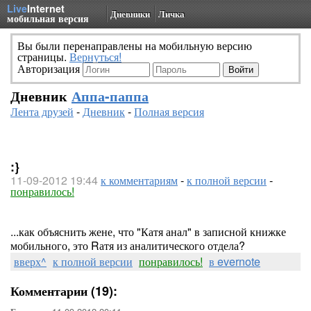
Live
Internet
Дневники
Личка
мобильная версия
Вы были перенаправлены на мобильную версию
страницы.
Вернуться!
Авторизация
Дневник
Аппа-паппа
Лента друзей
-
Дневник
-
Полная версия
:}
11-09-2012 19:44
к комментариям
-
к полной версии
-
понравилось!
...как объяснить жене, что "Катя анал" в записной книжке
мобильного, это Rатя из аналитического отдела?
вверх^
к полной версии
понравилось!
в evernote
Комментарии (19):