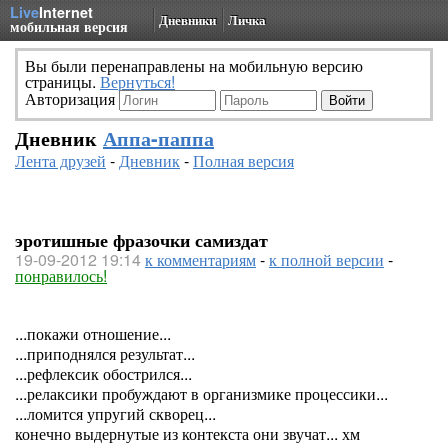
Live
Internet
Дневники
Личка
мобильная версия
Вы были перенаправлены на мобильную версию
страницы.
Вернуться!
Авторизация
Дневник
Аппа-паппа
Лента друзей
-
Дневник
-
Полная версия
эротишные фразочки самиздат
19-09-2012 19:14
к комментариям
-
к полной версии
-
понравилось!
...покажи отношение...
...приподнялся результат...
...рефлексик обострился...
...релаксики пробуждают в организмике процессики...
...ломится упругий скворец...
конечно выдернутые из контекста они звучат... хм