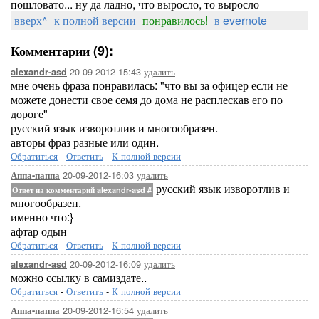
пошловато... ну да ладно, что выросло, то выросло
вверх^
к полной версии
понравилось!
в evernote
Комментарии (9):
20-09-2012-15:43
удалить
alexandr-asd
мне очень фраза понравилась: "что вы за офицер если не
можете донести свое семя до дома не расплескав его по
дороге"
русский язык изворотлив и многообразен.
авторы фраз разные или один.
Обратиться
-
Ответить
-
К полной версии
20-09-2012-16:03
удалить
Аппа-паппа
русский язык изворотлив и
Ответ на комментарий alexandr-asd
#
многообразен.
именно что:}
афтар одын
Обратиться
-
Ответить
-
К полной версии
20-09-2012-16:09
удалить
alexandr-asd
можно ссылку в самиздате..
Обратиться
-
Ответить
-
К полной версии
20-09-2012-16:54
удалить
Аппа-паппа