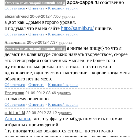
appa-pappa.ru собственно
Ответ на комментарий alexandr-asd
#
Обратиться
-
Ответить
-
К полной версии
20-09-2012-17:06
удалить
alexandr-asd
а ,вот как ..домен второго уровня.
я подумал что вы на сайте
http://samlib.ru/
пищите.
Обратиться
-
Ответить
-
К полной версии
20-09-2012-17:37
удалить
Аппа-паппа
я нигде не пищу:} то что я
Ответ на комментарий alexandr-asd
#
делают на клавиатуре сложно назвать творчеством, скорее
это стенография собственных мыслей. не более того
ну иногда только рождаются стихи... но это нужно
вдохновение, одиночество. настроение... короче когда меня
обычного нет на месте
Обратиться
-
Ответить
-
К полной версии
21-09-2012-08:46
удалить
Епанделин
а помоему ооченшно...
Обратиться
-
Ответить
-
К полной версии
22-09-2012-23:12
удалить
a_bit_of_M
Аппа-паппа
, вот, эту фразу не забудь поместить в томик
избранных произведений:
"ну иногда только рождаются стихи... но это нужно
вдохновение, одиночество. настроение... короче когда меня