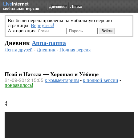
Live
Internet
Дневники
Личка
мобильная версия
Вы были перенаправлены на мобильную версию
страницы.
Вернуться!
Авторизация
Дневник
Аппа-паппа
Лента друзей
-
Дневник
-
Полная версия
Псой и Натсла — Хорошая и Уёбище
21-09-2012 15:05
к комментариям
-
к полной версии
-
понравилось!
:}