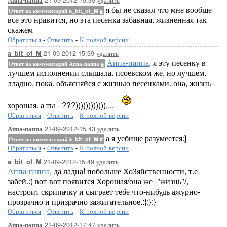
Аппа-паппа
я бы не сказал что мне вообще
Ответ на комментарий a_bit_of_M
#
все это нравится, но эта песенка забавная. жизненная так
скажем
Обратиться
-
Ответить
-
К полной версии
21-09-2012-15:39
удалить
a_bit_of_M
Аппа-паппа
, я эту песенку в
Ответ на комментарий Аппа-паппа
#
лучшем исполнении слышала. псоевском же, но лучшем.
лладно, пока. объясняйся с жизнью песенками. она, жизнь -
хорошая. а ты - ???))))))))))))....
Обратиться
-
Ответить
-
К полной версии
21-09-2012-15:43
удалить
Аппа-паппа
а я уебище разумеется:}
Ответ на комментарий a_bit_of_M
#
Обратиться
-
Ответить
-
К полной версии
21-09-2012-15:49
удалить
a_bit_of_M
Аппа-паппа
, да ладна! побольше ХоЗяйственности, т.е.
забей.:) вот-вот появится Хорошая/она же -"жизнь"/,
настроит скрипачку и сыграет тебе что-нибудь ажурно-
прозрачно и призрачно зажигательное.:}:}:}
Обратиться
-
Ответить
-
К полной версии
21-09-2012-17:47
удалить
Аппа-паппа