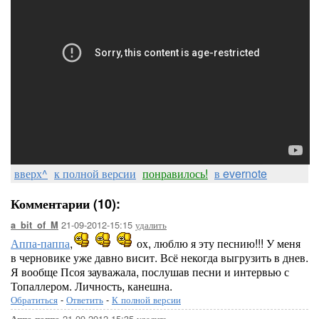
вверх^
к полной версии
понравилось!
в evernote
Комментарии (10):
21-09-2012-15:15
удалить
a_bit_of_M
Аппа-паппа
,
ох, люблю я эту песнию!!! У меня
в черновике уже давно висит. Всё некогда выгрузить в днев.
Я вообще Псоя зауважала, послушав песни и интервью с
Топаллером. Личность, канешна.
Обратиться
-
Ответить
-
К полной версии
21-09-2012-15:35
удалить