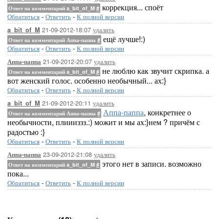
коррекция... споёт
Ответ на комментарий a_bit_of_M
#
Обратиться
-
Ответить
-
К полной версии
21-09-2012-18:07
удалить
a_bit_of_M
ещё лучше!:)
Ответ на комментарий Аппа-паппа
#
Обратиться
-
Ответить
-
К полной версии
21-09-2012-20:07
удалить
Аппа-паппа
не люблю как звучит скрипка. а
Ответ на комментарий a_bit_of_M
#
вот женский голос. особенно необычный... ах:}
Обратиться
-
Ответить
-
К полной версии
21-09-2012-20:11
удалить
a_bit_of_M
Аппа-паппа
, конкретнее о
Ответ на комментарий Аппа-паппа
#
необычности, плиииззз.:) можит и мы ах:}нем ? причём с
радостью :}
Обратиться
-
Ответить
-
К полной версии
23-09-2012-21:08
удалить
Аппа-паппа
этого нет в записи. возможно
Ответ на комментарий a_bit_of_M
#
пока...
Обратиться
-
Ответить
-
К полной версии