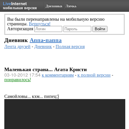
Live
Internet
Дневники
Личка
мобильная версия
Вы были перенаправлены на мобильную версию
страницы.
Вернуться!
Авторизация
Дневник
Аппа-паппа
Лента друзей
-
Дневник
-
Полная версия
Маленькая страна... Агата Кристи
03-10-2012 17:54
к комментариям
-
к полной версии
-
понравилось!
Самойловы... кхм... пипец:}