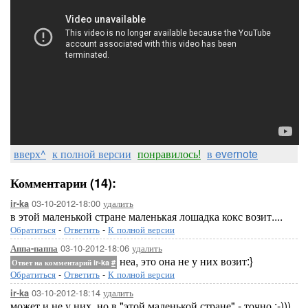
вверх^
к полной версии
понравилось!
в evernote
Комментарии (14):
03-10-2012-18:00
удалить
ir-ka
в этой маленькой стране маленькая лошадка кокс возит....
Обратиться
-
Ответить
-
К полной версии
03-10-2012-18:06
удалить
Аппа-паппа
неа, это она не у них возит:}
Ответ на комментарий ir-ka
#
Обратиться
-
Ответить
-
К полной версии
03-10-2012-18:14
удалить
ir-ka
может и не у них, но в "этой маленькой стране" - точно :-)))