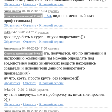
Обратиться
-
Ответить
-
К полной версии
04-10-2012-15:34
удалить
Аппа-паппа
ir-ka
, видно наметанный глаз
Ответ на комментарий ir-ka
#
профессионала:}
Обратиться
-
Ответить
-
К полной версии
04-10-2012-17:12
удалить
ir-ka
дык, надо быть в курсе... внуки подрастают:-)))
Обратиться
-
Ответить
-
К полной версии
04-10-2012-17:50
удалить
Аппа-паппа
ага, получается, что по интонации и
Ответ на комментарий ir-ka
#
настроению композиции ты можешь определять под
воздействием каких химических веществ находились
создатели и исполнители данного конкретного
произведения:}
ну что, круть. просто круть, без вопросов:}}}
Обратиться
-
Ответить
-
К полной версии
04-10-2012-18:21
удалить
ir-ka
ну ты и завернул... я ж в пробирочку их писать не просила
:-)))
Обратиться
-
Ответить
-
К полной версии
04-10-2012-20:15
удалить
Аппа-паппа