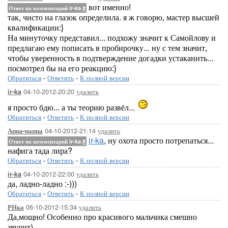
вот именно!
Ответ на комментарий ir-ka
#
так, чисто на глазок определила. я ж говорю, мастер высшей
квалификации:}
На минуточку представил... подхожу значит к Самойлову и
предлагаю ему пописать в пробирочку... ну с тем значит,
чтобы уверенность в подтверждение догадки устаканить...
посмотрел бы на его реакцию:}
Обратиться
-
Ответить
-
К полной версии
04-10-2012-20:20
удалить
ir-ka
я просто бдю... а ты теорию развёл...
Обратиться
-
Ответить
-
К полной версии
04-10-2012-21:14
удалить
Аппа-паппа
ir-ka
, ну охота просто потрепаться...
Ответ на комментарий ir-ka
#
нафига тада лира?
Обратиться
-
Ответить
-
К полной версии
04-10-2012-22:00
удалить
ir-ka
да, ладно-ладно :-)))
Обратиться
-
Ответить
-
К полной версии
06-10-2012-15:34
удалить
РНка
Да,мощно! Особенно про красивого мальчика смешно
звучит)