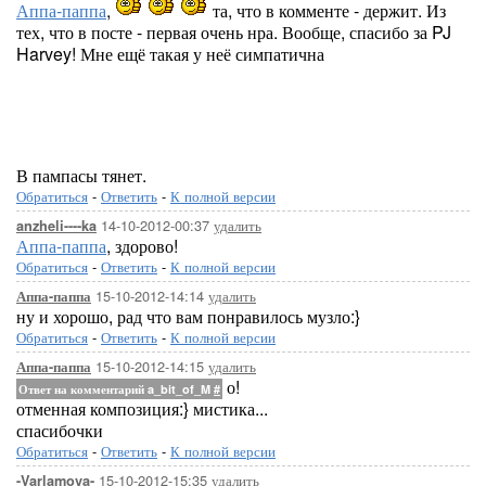
Аппа-паппа
,
та, что в комменте - держит. Из
тех, что в посте - первая очень нра. Вообще, спасибо за PJ
Harvey! Мне ещё такая у неё симпатична
В пампасы тянет.
Обратиться
-
Ответить
-
К полной версии
14-10-2012-00:37
удалить
anzheli----ka
Аппа-паппа
, здорово!
Обратиться
-
Ответить
-
К полной версии
15-10-2012-14:14
удалить
Аппа-паппа
ну и хорошо, рад что вам понравилось музло:}
Обратиться
-
Ответить
-
К полной версии
15-10-2012-14:15
удалить
Аппа-паппа
о!
Ответ на комментарий a_bit_of_M
#
отменная композиция:} мистика...
спасибочки
Обратиться
-
Ответить
-
К полной версии
15-10-2012-15:35
удалить
-Varlamova-