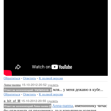
Обратиться
-
Ответить
-
К полной версии
15-10-2012-20:52
удалить
Аппа-паппа
мля... у меня дежавю в кубе...
Ответ на комментарий -Varlamova-
#
Обратиться
-
Ответить
-
К полной версии
15-10-2012-20:55
удалить
a_bit_of_M
Аппа-паппа
, имениннику чичас
Ответ на комментарий Аппа-паппа
#
бы отдыхнуть от праздничка, да и коньяшные изделия