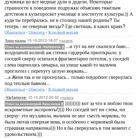
духовики во все медные дули и дудели. Некоторые
странности в поведении подружки объясняю тяжёлым
детством в культпросвет училище и институте культуры.)) А
куда ты перебралась. не в столицу нашей родины? Ты
теперь - не северная звезда? Где светишь, в каких краях?
Обратиться
-
Ответить
-
К полной версии
15-10-2012-18:07
удалить
Аппа-паппа
...и тут на нее свалился баян...
Ответ на комментарий -Varlamova-
#
воздушной волной аж стенки гардероба приоткрыло. у
соседей сверху осыпался фрагментарно потолок, у соседей
слева ощенилась овчарка, на улице какой-то мальчик
проглотил с перепугу целую морковь...
...а Женя так и не проснулась... только поудобнее свернулась
под теплым баяном...
Обратиться
-
Ответить
-
К полной версии
15-10-2012-20:02
удалить
-Varlamova-
)))))))))) вот за что я люблю твои
Ответ на комментарий Аппа-паппа
#
искрометные экспромты!)))) Но соседей нет ни слева, ни
сверху- это муз.школа, мальчик не мог съесть морковь, то
была лютая северная зима, и особенно с морковкой была
страшная напряженка))) Но я бы свернулась в том момент с
удовольствием.)))