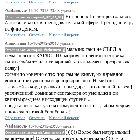
Обратиться
-
Ответить
-
К полной версии
15-10-2012-20:03
удалить
-Varlamova-
Нет, я не в Первопрестольной...
Ответ на комментарий a_bit_of_M
#
А отсвечиваю я в преподавательской сфере. Преподаю игру
на ф-но деткам.
Обратиться
-
Ответить
-
К полной версии
15-10-2012-20:18
удалить
Аппа-паппа
мальчик таки не СЪЕЛ, а
Ответ на комментарий -Varlamova-
#
неумышленно ЗАГЛОТИЛ моркву, он лепил снеговика...
ты мне зубы то не заговаривай, я этот момент прозрел как
наяву:}
соседи то конечно с тех пор там не живут, их взрывной
волной принудительно депортировало в Намибию...
...а какой аккорд прозвучал при ударе... атональный нафек:}
увеличенный доминант-септаккорд от уменьшенной
квинты фа-диеза нисходящей ступени...
представляю, как у тебя возмущенно встала дыбом медная
прическа от такой белиберды:}
Обратиться
-
Ответить
-
К полной версии
15-10-2012-20:36
удалить
-Varlamova-
))))))) Волос был натуральный
Ответ на комментарий Аппа-паппа
#
ващпе-ващпе! С аккордом получилась бы жопа))) Я его