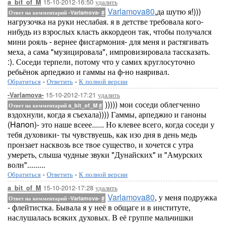
15-10-2012-16:50
удалить
a_bit_of_M
Varlamova80
,да шутю я!)))
Ответ на комментарий -Varlamova-
#
нагрузочка на руки неслабая. я в детстве требовала кого-
нибудь из взрослых класть аккордеон так, чтобы получался
мини рояль - вернее фисгармония- для меня и растягивать
меха, а сама "музицировала", импровизировала тассказать.
:). Соседи терпели, потому что у самих круглосуточно
ребьёнок арпеджио и гаммы на ф-но наяривал.
Обратиться
-
Ответить
-
К полной версии
15-10-2012-17:21
удалить
-Varlamova-
))))) мои соседи облегченно
Ответ на комментарий a_bit_of_M
#
вздохнули, когда я съехала)))) Гаммы, арпеджио и ганоны
(Hanon)- это наше всеее...... Но клевее всего, когда соседи у
тебя духовики- ты чувствуешь, как изо дня в день медь
пронзает насквозь все твое существо, и хочется с утра
умереть, слыша чудные звуки "Дунайских" и "Амурских
волн".........
Обратиться
-
Ответить
-
К полной версии
15-10-2012-17:28
удалить
a_bit_of_M
Varlamova80
, у меня подружка
Ответ на комментарий -Varlamova-
#
- флейтистка. Бывала я у неё в общаге и в институте,
наслушалась всяких духовых. В её группе мальчишки