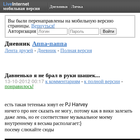
Live
Internet
Дневники
Личка
мобильная версия
Вы были перенаправлены на мобильную версию
страницы.
Вернуться!
Авторизация
Дневник
Аппа-паппа
Лента друзей
-
Дневник
-
Полная версия
Давненько я не брал в руки шашек...
13-10-2012 00:17
к комментариям
-
к полной версии
-
понравилось!
есть такая тетенька зовут ее PJ Harvey
ничего про нее сказать не могу, потому как в вики залезать
даже лень, но ее соответствие музыкальное моему
внутреннему я весьма располагает:}
посему слюхайте сюды