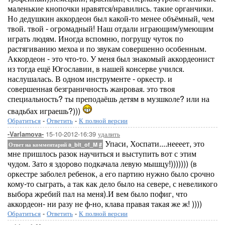
маленькие кнопочки нравятся/нравились. такие органчики.
Но дедушкин аккордеон был какой-то менее объёмный, чем
твой. твой - огромадный! Наш отдали играющим/умеющим
играть людям. Иногда вспомню, погрущу чуток по
растягиванию мехоа и по звукам совершенно особенным.
Аккордеон - это что-то. У меня был знакомый аккордеонист
из тогда ещё Югославии, в нашей консерве учился.
наслушалась. В одном инструменте - оркестр. и
совершенная безграничность жанровая. это твоя
специальность? ты преподаёшь детям в музшколе? или на
свадьбах играешь?)))
Обратиться
-
Ответить
-
К полной версии
15-10-2012-16:39
удалить
-Varlamova-
Упаси, Хоспати....неееет, это
Ответ на комментарий a_bit_of_M
#
мне пришлось разок научиться и выступить вот с этим
чудом. Зато я здорово подкачала левую мышцу!))))))) (в
оркестре заболел ребенок, а его партию нужно было срочно
кому-то сыграть, а так как дело было на севере, с невеликого
выбора жребий пал на меня).И вем было пофиг, что
аккордеон- ни разу не ф-но, клава правая такая же ж! ))))
Обратиться
-
Ответить
-
К полной версии