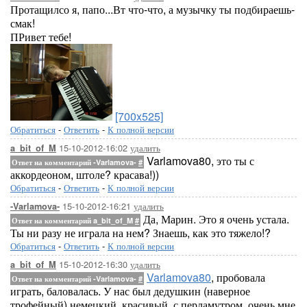
Протащилсо я, папо...Вт что-что, а музычку ты подбираешь-
смак!
ПРивет тебе!
[700x525]
Обратиться
-
Ответить
-
К полной версии
15-10-2012-16:02
удалить
a_bit_of_M
Varlamova80, это ты с
Ответ на комментарий -Varlamova-
#
аккордеоном, штоле? красава!))
Обратиться
-
Ответить
-
К полной версии
15-10-2012-16:21
удалить
-Varlamova-
Да, Марин. Это я очень устала.
Ответ на комментарий a_bit_of_M
#
Ты ни разу не играла на нем? Знаешь, как это тяжело!?
Обратиться
-
Ответить
-
К полной версии
15-10-2012-16:30
удалить
a_bit_of_M
Varlamova80
, пробовала
Ответ на комментарий -Varlamova-
#
играть, баловалась. У нас был дедушкин (наверное
трофейный),немецкий, красивый, с перламутром. очень мне