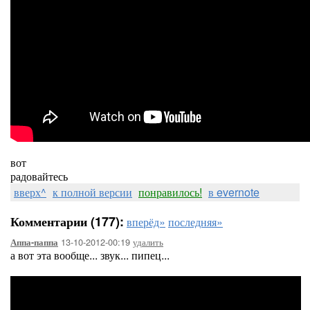
вот
радовайтесь
вверх^
к полной версии
понравилось!
в evernote
Комментарии (177):
вперёд»
последняя»
13-10-2012-00:19
удалить
Аппа-паппа
а вот эта вообще... звук... пипец...