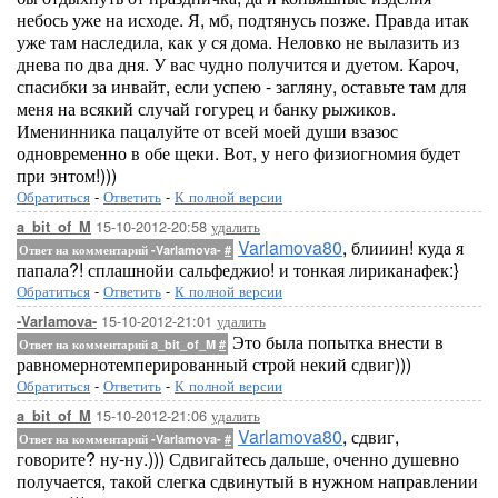
небось уже на исходе. Я, мб, подтянусь позже. Правда итак
уже там наследила, как у ся дома. Неловко не вылазить из
днева по два дня. У вас чудно получится и дуетом. Кароч,
спасибки за инвайт, если успею - загляну, оставьте там для
меня на всякий случай гогурец и банку рыжиков.
Именинника пацалуйте от всей моей души взазос
одновременно в обе щеки. Вот, у него физиогномия будет
при энтом!)))
Обратиться
-
Ответить
-
К полной версии
15-10-2012-20:58
удалить
a_bit_of_M
Varlamova80
, блииин! куда я
Ответ на комментарий -Varlamova-
#
папала?! сплашнойи сальфеджио! и тонкая лириканафек:}
Обратиться
-
Ответить
-
К полной версии
15-10-2012-21:01
удалить
-Varlamova-
Это была попытка внести в
Ответ на комментарий a_bit_of_M
#
равномернотемперированный строй некий сдвиг)))
Обратиться
-
Ответить
-
К полной версии
15-10-2012-21:06
удалить
a_bit_of_M
Varlamova80
, сдвиг,
Ответ на комментарий -Varlamova-
#
говорите? ну-ну.))) Сдвигайтесь дальше, оченно душевно
получается, такой слегка сдвинутый в нужном направлении