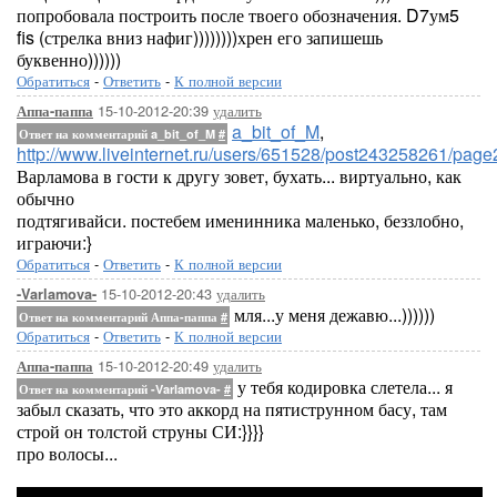
попробовала построить после твоего обозначения. D7ум5
fis (стрелка вниз нафиг))))))))хрен его запишешь
буквенно))))))
Обратиться
-
Ответить
-
К полной версии
15-10-2012-20:39
удалить
Аппа-паппа
a_bit_of_M
,
Ответ на комментарий a_bit_of_M
#
http://www.liveinternet.ru/users/651528/post243258261/p
Варламова в гости к другу зовет, бухать... виртуально, как
обычно
подтягивайси. постебем именинника маленько, беззлобно,
играючи:}
Обратиться
-
Ответить
-
К полной версии
15-10-2012-20:43
удалить
-Varlamova-
мля...у меня дежавю...))))))
Ответ на комментарий Аппа-паппа
#
Обратиться
-
Ответить
-
К полной версии
15-10-2012-20:49
удалить
Аппа-паппа
у тебя кодировка слетела... я
Ответ на комментарий -Varlamova-
#
забыл сказать, что это аккорд на пятиструнном басу, там
строй он толстой струны СИ:}}}}
про волосы...