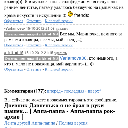
клавир))). Я в музыке - ноль, сольфеджио меня испугало в
раннем дейтстве, патаму удаляюсь беззвучно на цыпачках из
храма искусств и искушений.:):
friends:
Обратиться
-
Ответить
-
К полной версии
15-10-2012-21:08
удалить
-Varlamova-
Все мы, Мариночка, немного за
Ответ на комментарий a_bit_of_M
#
рамками клавира, все мы, май френд...;)
Обратиться
-
Ответить
-
К полной версии
15-10-2012-21:15
удалить
a_bit_of_M
Varlamova80
, кто немного, а
Ответ на комментарий a_bit_of_M
#
кто и мало не покажицца, май дарлинг:=)...)))
Обратиться
-
Ответить
-
К полной версии
Комментарии (177):
вперёд»
последняя»
вверх^
Вы сейчас не можете прокомментировать это сообщение.
Дневник Давненько я не брал в руки
шашек... | Аппа-паппа - Аппа-паппа рок-
архив |
Лента друзей Аппа-паппа
/
Полная версия