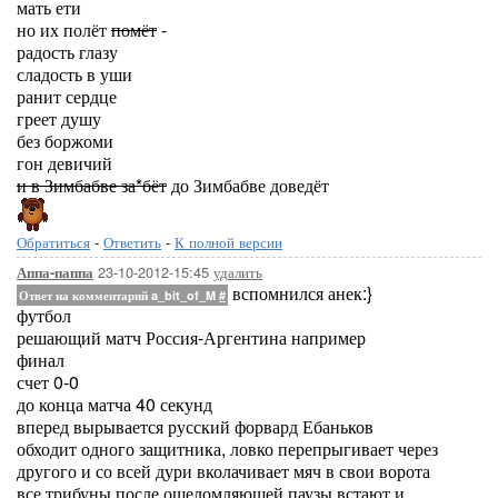
мать ети
но их полёт
помёт
-
радость глазу
сладость в уши
ранит сердце
греет душу
без боржоми
гон девичий
и в Зимбабве за*бёт
до Зимбабве доведёт
Обратиться
-
Ответить
-
К полной версии
23-10-2012-15:45
удалить
Аппа-паппа
вспомнился анек:}
Ответ на комментарий a_bit_of_M
#
футбол
решающий матч Россия-Аргентина например
финал
счет 0-0
до конца матча 40 секунд
вперед вырывается русский форвард Ебаньков
обходит одного защитника, ловко перепрыгивает через
другого и со всей дури вколачивает мяч в свои ворота
все трибуны после ошеломляющей паузы встают и