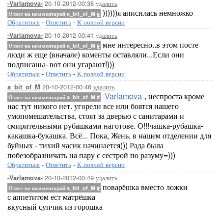
20-10-2012-00:38
удалить
-Varlamova-
))))))я аписилась немножко
Ответ на комментарий a_bit_of_M
#
Обратиться
-
Ответить
-
К полной версии
20-10-2012-00:41
удалить
-Varlamova-
мне интересно..в этом посте
Ответ на комментарий a_bit_of_M
#
люди ж еще (вначале) коменты оставляли...Если они
подписаны- вот они угарают!)))
Обратиться
-
Ответить
-
К полной версии
20-10-2012-00:46
удалить
a_bit_of_M
-Varlamova-
, неспроста кроме
Ответ на комментарий a_bit_of_M
#
нас тут никого нет. угорели все или боятся нашего
умопомешательства, стоят за дверью с санитарами и
смирительными рубашками наготове. О!!!чашка-рубашка-
какашка-букашка. Всё... Пока, Жень, в нашем отделении для
буйных - тихий часик начинается))) Рада была
побезобразничать на пару с сестрой по разуму=)))
Обратиться
-
Ответить
-
К полной версии
20-10-2012-00:49
удалить
-Varlamova-
поварёшка вместо ложки
Ответ на комментарий a_bit_of_M
#
с аппетитом ест матрёшка
вкусный супчик из горошка