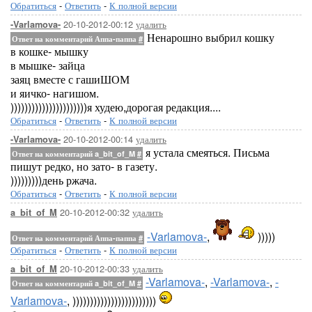
Обратиться
-
Ответить
-
К полной версии
20-10-2012-00:12
удалить
-Varlamova-
Ненарошно выбрил кошку
Ответ на комментарий Аппа-паппа
#
в кошке- мышку
в мышке- зайца
заяц вместе с гашиШОМ
и яичко- нагишом.
))))))))))))))))))))))я худею,дорогая редакция....
Обратиться
-
Ответить
-
К полной версии
20-10-2012-00:14
удалить
-Varlamova-
я устала смеяться. Письма
Ответ на комментарий a_bit_of_M
#
пишут редко, но зато- в газету.
)))))))))день ржача.
Обратиться
-
Ответить
-
К полной версии
20-10-2012-00:32
удалить
a_bit_of_M
-Varlamova-
,
)))))
Ответ на комментарий Аппа-паппа
#
Обратиться
-
Ответить
-
К полной версии
20-10-2012-00:33
удалить
a_bit_of_M
-Varlamova-
,
-Varlamova-
,
-
Ответ на комментарий a_bit_of_M
#
Varlamova-
, ))))))))))))))))))))))))