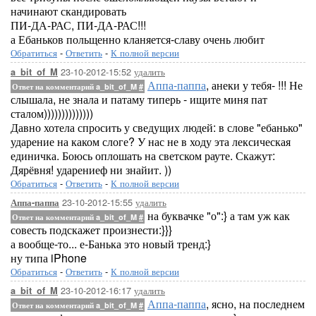
начинают скандировать
ПИ-ДА-РАС, ПИ-ДА-РАС!!!
а Ебаньков польщенно кланяется-славу очень любит
Обратиться
-
Ответить
-
К полной версии
23-10-2012-15:52
удалить
a_bit_of_M
Аппа-паппа
, анеки у тебя- !!! Не
Ответ на комментарий a_bit_of_M
#
слышала, не знала и патаму типерь - ищите миня пат
сталом))))))))))))))
Давно хотела спросить у сведущих людей: в слове "ебанько"
ударение на каком слоге? У нас не в ходу эта лексическая
единичка. Боюсь оплошать на светском рауте. Скажут:
Дярёвня! ударениеф ни знайит. ))
Обратиться
-
Ответить
-
К полной версии
23-10-2012-15:55
удалить
Аппа-паппа
на буквачке "о":} а там уж как
Ответ на комментарий a_bit_of_M
#
совесть подскажет произнести:}}}
а вообще-то... е-Банька это новый тренд:}
ну типа iPhone
Обратиться
-
Ответить
-
К полной версии
23-10-2012-16:17
удалить
a_bit_of_M
Аппа-паппа
, ясно, на последнем
Ответ на комментарий a_bit_of_M
#