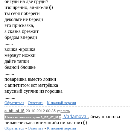
бигуди на две груди?
изощрённо, ай-лю-ли)))
ты себя побереги
декольте не береди
это присказка,
а сказка брезжит
бредом впереди
.......
вошка -крошка
мёрзнут ножки
дайте тапки
бедной блошке
........
поварёшка вместо ложки
с аппетитом ест матрёшка
вкусный супчик из горошка
.........
Обратиться
-
Ответить
-
К полной версии
20-10-2012-00:35
удалить
a_bit_of_M
-Varlamova-
, йему прастова
Ответ на комментарий a_bit_of_M
#
чилавечискава вниманийа ни хватаит)))
Обратиться
-
Ответить
-
К полной версии