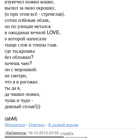
изувечил ножки кошке,
вылил за окно окрошку,
(и при этом всё - стремглав).
сотни избежав облав,
он по улицам метался
в ожиданьи вечной LOVE,
о которой написали
тыщи слов и тонны глав.
где ты,крошка
без обложки?
хочешь чаю?
он с морошкой.
не смотри,
что я в рогожке.
ты да я,
да чашки-ложки,
чушь и чудо -
дивный сплав!)))
(abM)
Обратиться
-
Ответить
-
К полной версии
19-10-2012-23:55
удалить
-Varlamova-