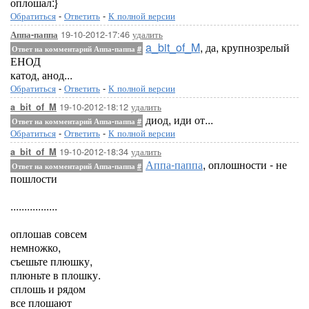
оплошал:}
Обратиться
-
Ответить
-
К полной версии
19-10-2012-17:46
удалить
Аппа-паппа
a_bit_of_M
, да, крупнозрелый
Ответ на комментарий Аппа-паппа
#
ЕНОД
катод, анод...
Обратиться
-
Ответить
-
К полной версии
19-10-2012-18:12
удалить
a_bit_of_M
диод, иди от...
Ответ на комментарий Аппа-паппа
#
Обратиться
-
Ответить
-
К полной версии
19-10-2012-18:34
удалить
a_bit_of_M
Аппа-паппа
, оплошности - не
Ответ на комментарий Аппа-паппа
#
пошлости
.................
оплошав совсем
немножко,
съешьте плюшку,
плюньте в плошку.
сплошь и рядом
все плошают