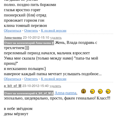
полно. поздно пить боржоми
глазья яростно горят
пионерский (бля) отряд
провожает горном гон
клина томный перезвон
Обратиться
-
Ответить
-
К полной версии
23-10-2012-15:10
удалить
Аппа-паппа
Жень, Влада поздравь с
Ответ на комментарий Аппа-паппа
#
трехлетием:}}}
переломный период начался, мальчик взрослеет
Умка мне сказала (только между нами) "папа-ты мой
принц!"
я несказанно польщен:}
наверное каждый папка мечтает услышать подобное...
Обратиться
-
Ответить
-
К полной версии
23-10-2012-15:40
удалить
a_bit_of_M
Аппа-паппа
,
Ответ на комментарий a_bit_of_M
#
эпохально, шедеврально, просто, факен гениально! Класс!!!
в небе звёздном
девы мёрзнут