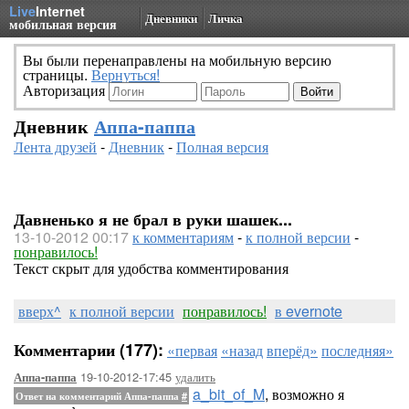
Live
Internet
Дневники
Личка
мобильная версия
Вы были перенаправлены на мобильную версию
страницы.
Вернуться!
Авторизация
Дневник
Аппа-паппа
Лента друзей
-
Дневник
-
Полная версия
Давненько я не брал в руки шашек...
13-10-2012 00:17
к комментариям
-
к полной версии
-
понравилось!
Текст скрыт для удобства комментирования
вверх^
к полной версии
понравилось!
в evernote
Комментарии (177):
«первая
«назад
вперёд»
последняя»
19-10-2012-17:45
удалить
Аппа-паппа
a_bit_of_M
, возможно я
Ответ на комментарий Аппа-паппа
#