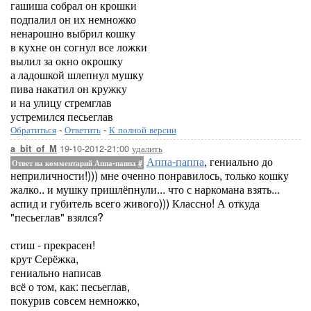
гашиша собрал он крошки
подпалил он их немножко
ненарошно выбрил кошку
в кухне он согнул все ложки
вылил за окно окрошку
а ладошкой шлепнул мушку
пива накатил он кружку
и на улицу стремглав
устремился песьеглав
Обратиться
-
Ответить
-
К полной версии
19-10-2012-21:00
удалить
a_bit_of_M
Аппа-паппа
, гениально до
Ответ на комментарий Аппа-паппа
#
неприличности!))) мне оченно понравилось, только кошку
жалко.. и мушку пришлёпнули... что с наркомана взять...
аспид и губитель всего живого))) Классно! А откуда
"песьеглав" взялся?
стиш - прекрасен!
крут Серёжка,
гениально написав
всё о том, как: песьеглав,
покурив совсем немножко,