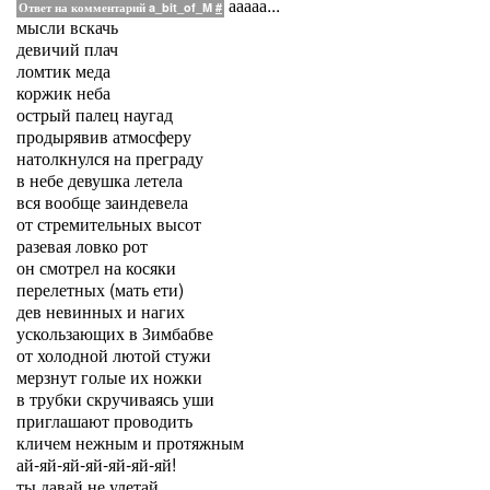
ааааа...
Ответ на комментарий a_bit_of_M
#
мысли вскачь
девичий плач
ломтик меда
коржик неба
острый палец наугад
продырявив атмосферу
натолкнулся на преграду
в небе девушка летела
вся вообще заиндевела
от стремительных высот
разевая ловко рот
он смотрел на косяки
перелетных (мать ети)
дев невинных и нагих
ускользающих в Зимбабве
от холодной лютой стужи
мерзнут голые их ножки
в трубки скручиваясь уши
приглашают проводить
кличем нежным и протяжным
ай-яй-яй-яй-яй-яй-яй!
ты давай не улетай