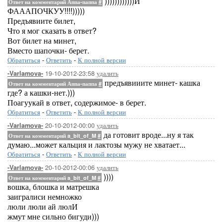
))))))))))))И
Ответ на комментарий Аппа-паппа
#
ФАААПОЧКУУ!!!!)))))
Предъявиите билет,
Что я мог сказать в ответ?
Вот билет на минет,
Вместо шапочки- берет.
Обратиться
-
Ответить
-
К полной версии
19-10-2012-23:58
удалить
-Varlamova-
предъявииите минет- кашка
Ответ на комментарий Аппа-паппа
#
где? а кашки-нет.)))
Поагуукай в ответ, содержимое- в берет.
Обратиться
-
Ответить
-
К полной версии
20-10-2012-00:00
удалить
-Varlamova-
да готовит вроде...ну я так
Ответ на комментарий a_bit_of_M
#
думаю...может кальция и лактозы мужу не хватает...
Обратиться
-
Ответить
-
К полной версии
20-10-2012-00:06
удалить
-Varlamova-
))))
Ответ на комментарий a_bit_of_M
#
вошка, блошка и матрешка
заигралиси немножко
люли люли ай люлИ
жмут мне сильно бигуди)))