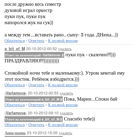
после дружно весь семестр
духовой играл оркестр
пуки пук, пуки пук
напоролся жук на сук))
а между тем....вставать рано...сыну- 3 года. ДНюха...))
Обратиться
-
Ответить
-
К полной версии
20-10-2012-00:52
удалить
a_bit_of_M
пуки пук - сказочно!!!)))
Ответ на комментарий -Varlamova-
#
ПРАЗДРАВЛЯЮ!!!))))))))))
Спокойной ночи тебе и маленькому:). Утром зачитай ему
этот постик. Ребёнок взбодрится.)))
Обратиться
-
Ответить
-
К полной версии
20-10-2012-00:53
удалить
-Varlamova-
Пока, Марин...Споки бай
Ответ на комментарий a_bit_of_M
#
Обратиться
-
Ответить
-
К полной версии
20-10-2012-09:10
удалить
-Varlamova-
Спасибо тебе))
Ответ на комментарий a_bit_of_M
#
Обратиться
-
Ответить
-
К полной версии
23-10-2012-15:05
удалить
Аппа-паппа