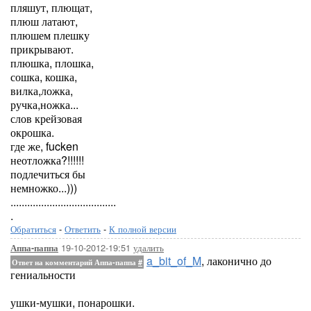
пляшут, плющат,
плюш латают,
плюшем плешку
прикрывают.
плюшка, плошка,
сошка, кошка,
вилка,ложка,
ручка,ножка...
слов крейзовая
окрошка.
где же, fucken
неотложка?!!!!!!
подлечиться бы
немножко...)))
......................................
.
Обратиться
-
Ответить
-
К полной версии
19-10-2012-19:51
удалить
Аппа-паппа
a_bit_of_M
, лаконично до
Ответ на комментарий Аппа-паппа
#
гениальности
ушки-мушки, понарошки.