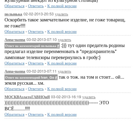
Обратиться
-
Ответить
-
К полной версии
02-02-2013-20:53
удалить
полынька
Оскорбить такое замечательное изделие, не гоже товарищ,
не гоже!!!!
Обратиться
-
Ответить
-
К полной версии
03-02-2013-07:10
удалить
Аппа-паппа
:}}} тут один предатель родины
Ответ на комментарий полынька
#
предлагал изделие переименовать в "предохранитель"
ламповые телевизоры перевернулись в гробу:}
Обратиться
-
Ответить
-
К полной версии
03-02-2013-07:11
удалить
Аппа-паппа
так о тож. на том и стоит... ой...
Ответ на комментарий Ivan_Go
#
земля русская... хм.
Обратиться
-
Ответить
-
К полной версии
03-02-2013-16:19
удалить
МОСКВАзлатоГАВНОиЯ
))))))))))))))))))))))))))))))))))))))))))))))))))))))))------ ЭТО
ВСЁ.........!!!!
Обратиться
-
Ответить
-
К полной версии