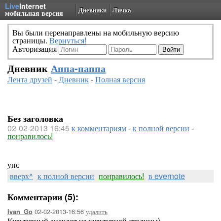
Live
Internet
Дневники
Личка
мобильная версия
Вы были перенаправлены на мобильную версию
страницы.
Вернуться!
Авторизация
Дневник
Аппа-паппа
Лента друзей
-
Дневник
-
Полная версия
Без заголовка
02-02-2013 16:45
к комментариям
-
к полной версии
-
понравилось!
упс
вверх^
к полной версии
понравилось!
в evernote
Комментарии (5):
02-02-2013-16:56
удалить
Ivan_Go
Культурный анекдот из культурной столицы)