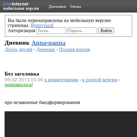
Live
Internet
Дневники
Личка
мобильная версия
Вы были перенаправлены на мобильную версию
страницы.
Вернуться!
Авторизация
Дневник
Аппа-паппа
Лента друзей
-
Дневник
-
Полная версия
Без заголовка
05-02-2013 03:26
к комментариям
-
к полной версии
-
понравилось!
про незаконные бандформирования