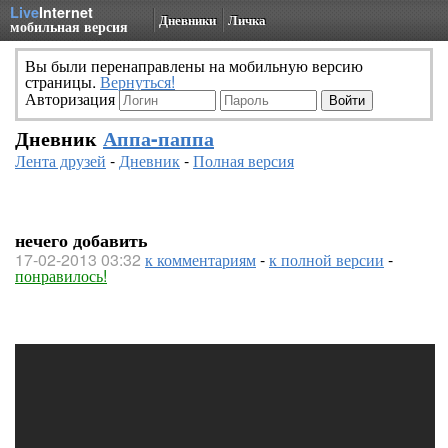
Live
Internet
Дневники
Личка
мобильная версия
Вы были перенаправлены на мобильную версию
страницы.
Вернуться!
Авторизация
Дневник
Аппа-паппа
Лента друзей
-
Дневник
-
Полная версия
нечего добавить
17-02-2013 03:32
к комментариям
-
к полной версии
-
понравилось!