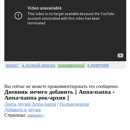
вверх^
к полной версии
понравилось!
в evernote
Вы сейчас не можете прокомментировать это сообщение.
Дневник нечего добавить | Аппа-паппа -
Аппа-паппа рок-архив |
Лента друзей Аппа-паппа
/
Полная версия
Добавить в друзья
Страницы:
раньше»