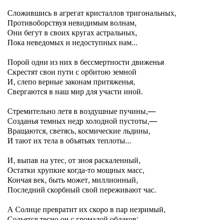
Сложившись в агрегат кристаллов тригональных,
Противоборствуя невидимым волнам,
Они бегут в своих кругах астральных,
Пока неведомых и недоступных нам...
Порой одни из них в бессмертности движенья
Скрестят свои пути с орбитою земной
И, слепо верные законам притяженья,
Свергаются в наш мир для участи иной.
Стремительно летя в воздушные пучины,—
Созданья темных недр холодной пустоты,—
Вращаются, светясь, космические льдины,
И тают их тела в объятьях теплоты...
И, выпав на утес, от зноя раскаленный,
Остатки хрупкие когда-то мощных масс,
Кончая век, быть может, миллионный,
Последний скорбный свой переживают час.
А Солнце превратит их скоро в пар незримый,
Сольется тесно он с громадой облаков;