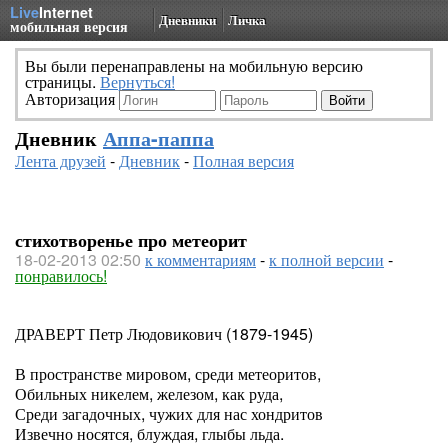
Live
Internet
Дневники
Личка
мобильная версия
Вы были перенаправлены на мобильную версию
страницы.
Вернуться!
Авторизация
Дневник
Аппа-паппа
Лента друзей
-
Дневник
-
Полная версия
стихотворенье про метеорит
18-02-2013 02:50
к комментариям
-
к полной версии
-
понравилось!
ДРАВЕРТ Петр Людовикович (1879-1945)
В пространстве мировом, среди метеоритов,
Обильных никелем, железом, как руда,
Среди загадочных, чужих для нас хондритов
Извечно носятся, блуждая, глыбы льда.