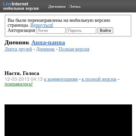
Live
Internet
Дневники
Личка
мобильная версия
Вы были перенаправлены на мобильную версию
страницы.
Вернуться!
Авторизация
Дневник
Аппа-паппа
Лента друзей
-
Дневник
-
Полная версия
Настя. Голоса
12-03-2013 04:13
к комментариям
-
к полной версии
-
понравилось!