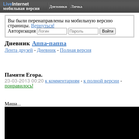
Live
Internet
Дневники
Личка
мобильная версия
Вы были перенаправлены на мобильную версию
страницы.
Вернуться!
Авторизация
Дневник
Аппа-паппа
Лента друзей
-
Дневник
-
Полная версия
Памяти Егора.
23-03-2013 00:20
к комментариям
-
к полной версии
-
понравилось!
Маша...