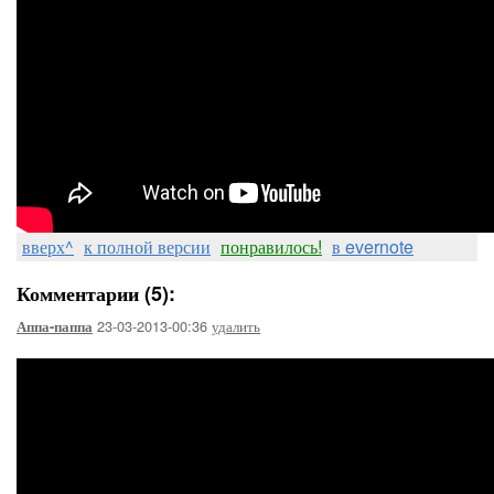
вверх^
к полной версии
понравилось!
в evernote
Комментарии (5):
23-03-2013-00:36
удалить
Аппа-паппа