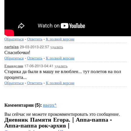
Обратиться
-
Ответить
-
К полной версии
29-03-2013-22:57
удалить
nartsiss
Спасибочки!
Обратиться
-
Ответить
-
К полной версии
17-06-2013-04:41
удалить
Епанделин
Старика да были в машу не влюблен... тут полетов на пол
процента...
Обратиться
-
Ответить
-
К полной версии
Комментарии (5):
вверх^
Вы сейчас не можете прокомментировать это сообщение.
Дневник Памяти Егора. | Аппа-паппа -
Аппа-паппа рок-архив |