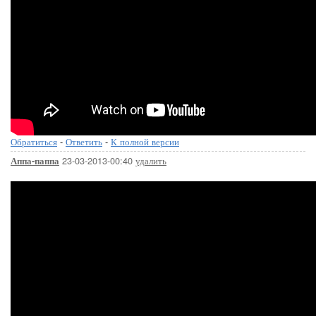
Обратиться
-
Ответить
-
К полной версии
23-03-2013-00:40
удалить
Аппа-паппа