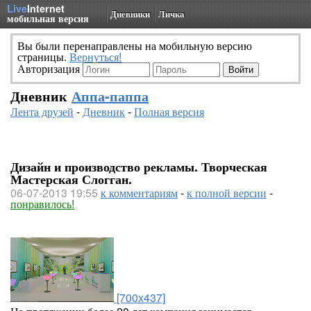
Live
Internet
Дневники
Личка
мобильная версия
Вы были перенаправлены на мобильную версию
страницы.
Вернуться!
Авторизация
Дневник
Аппа-паппа
Лента друзей
-
Дневник
-
Полная версия
Дизайн и производство рекламы. Творческая
Мастерская Слогган.
06-07-2013 19:55
к комментариям
-
к полной версии
-
понравилось!
[700x437]