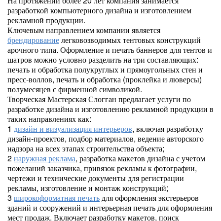
На протяжении более 20 лет компания занимается
разработкой компьютерного дизайна и изготовлением
рекламной продукции.
Ключевым направлением компании является
брендирование
легковозводимых тентовых конструкций
арочного типа. Оформление и печать баннеров для тентов и
шатров можно условно разделить на три составляющих:
печать и обработка полукруглых и прямоугольных стен и
пресс-воллов, печать и обработка (проклейка и люверсы)
полумесяцев с фирменной символикой.
Творческая Мастерская Слогган предлагает услуги по
разработке дизайна и изготовлению рекламной продукции в
таких направлениях как:
1
дизайн и визуализация интерьеров
, включая разработку
дизайн-проектов, подбор материалов, ведение авторского
надзора на всех этапах строительства объекта;
2
наружная реклама
, разработка макетов дизайна с учетом
пожеланий заказчика, привязок рекламы к фотографии,
чертежи и технические документы для регистрации
рекламы, изготовление и монтаж конструкций;
3
широкоформатная печать
для оформления экстерьеров
зданий и сооружений и интерьерная печать для оформления
мест продаж. Включает разработку макетов, поиск