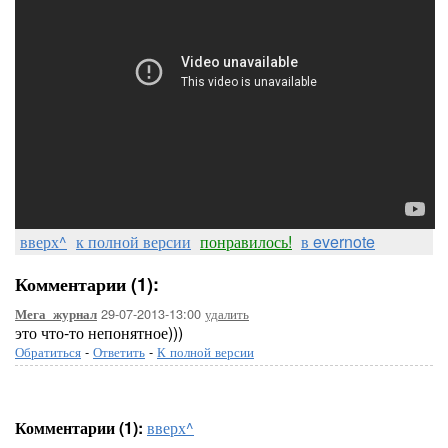
вверх^
к полной версии
понравилось!
в evernote
Комментарии (1):
29-07-2013-13:00
удалить
Мега_журнал
это что-то непонятное)))
Обратиться
-
Ответить
-
К полной версии
Комментарии (1):
вверх^