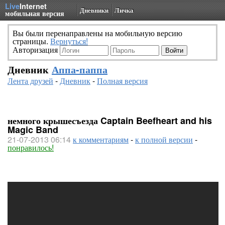
Live
Internet
Дневники
Личка
мобильная версия
Вы были перенаправлены на мобильную версию
страницы.
Вернуться!
Авторизация
Дневник
Аппа-паппа
Лента друзей
-
Дневник
-
Полная версия
немного крышесъезда Captain Beefheart and his
Magic Band
21-07-2013 06:14
к комментариям
-
к полной версии
-
понравилось!