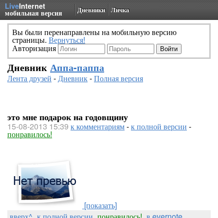
Live
Internet
Дневники
Личка
мобильная версия
Вы были перенаправлены на мобильную версию
страницы.
Вернуться!
Авторизация
Дневник
Аппа-паппа
Лента друзей
-
Дневник
-
Полная версия
это мне подарок на годовщину
15-08-2013 15:39
к комментариям
-
к полной версии
-
понравилось!
[показать]
вверх^
к полной версии
понравилось!
в evernote