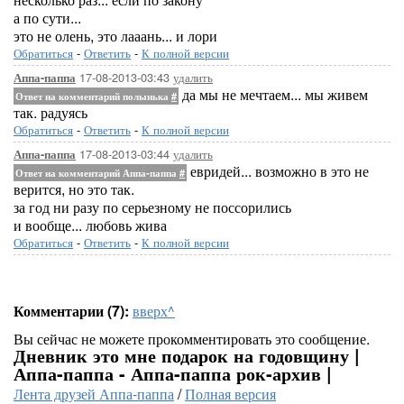
а по сути...
это не олень, это лааань... и лори
Обратиться
-
Ответить
-
К полной версии
17-08-2013-03:43
удалить
Аппа-паппа
да мы не мечтаем... мы живем
Ответ на комментарий полынька
#
так. радуясь
Обратиться
-
Ответить
-
К полной версии
17-08-2013-03:44
удалить
Аппа-паппа
евридей... возможно в это не
Ответ на комментарий Аппа-паппа
#
верится, но это так.
за год ни разу по серьезному не поссорились
и вообще... любовь жива
Обратиться
-
Ответить
-
К полной версии
Комментарии (7):
вверх^
Вы сейчас не можете прокомментировать это сообщение.
Дневник это мне подарок на годовщину |
Аппа-паппа - Аппа-паппа рок-архив |
Лента друзей Аппа-паппа
/
Полная версия