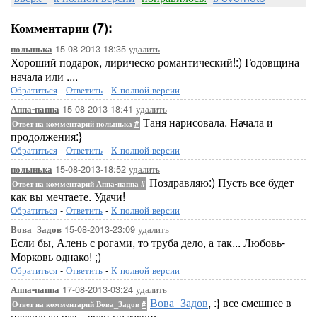
Комментарии (7):
15-08-2013-18:35
удалить
полынька
Хороший подарок, лирическо романтический!:) Годовщина
начала или ....
Обратиться
-
Ответить
-
К полной версии
15-08-2013-18:41
удалить
Аппа-паппа
Таня нарисовала. Начала и
Ответ на комментарий полынька
#
продолжения:}
Обратиться
-
Ответить
-
К полной версии
15-08-2013-18:52
удалить
полынька
Поздравляю:) Пусть все будет
Ответ на комментарий Аппа-паппа
#
как вы мечтаете. Удачи!
Обратиться
-
Ответить
-
К полной версии
15-08-2013-23:09
удалить
Вова_Задов
Если бы, Алень с рогами, то труба дело, а так... Любовь-
Морковь однако! ;)
Обратиться
-
Ответить
-
К полной версии
17-08-2013-03:24
удалить
Аппа-паппа
Вова_Задов
, :} все смешнее в
Ответ на комментарий Вова_Задов
#
несколько раз... если по закону