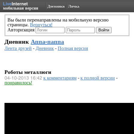
Live
Internet
Дневники
Личка
мобильная версия
Вы были перенаправлены на мобильную версию
страницы.
Вернуться!
Авторизация
Дневник
Аппа-паппа
Лента друзей
-
Дневник
-
Полная версия
Роботы металлюги
04-10-2013 16:42
к комментариям
-
к полной версии
-
понравилось!