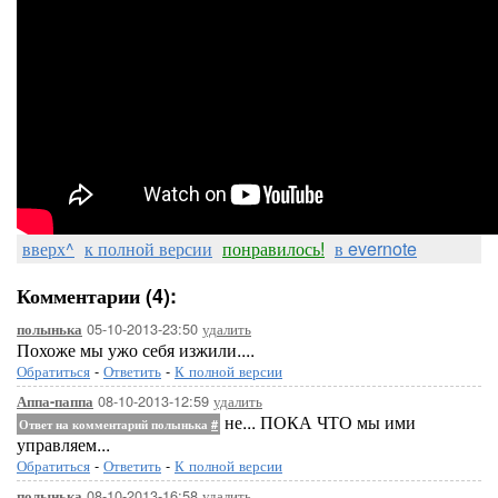
вверх^
к полной версии
понравилось!
в evernote
Комментарии (4):
05-10-2013-23:50
удалить
полынька
Похоже мы ужо себя изжили....
Обратиться
-
Ответить
-
К полной версии
08-10-2013-12:59
удалить
Аппа-паппа
не... ПОКА ЧТО мы ими
Ответ на комментарий полынька
#
управляем...
Обратиться
-
Ответить
-
К полной версии
08-10-2013-16:58
удалить
полынька