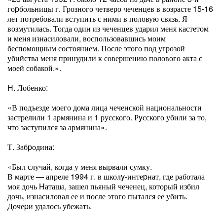
гоpбольницы г. Грозного четверо чеченцев в возрасте 15-16
лет потребовали вступить с ними в половую связь. Я
возмутилась. Тогда один из чеченцев ударил меня кастетом
и меня изнасиловали, воспользовавшись моим
беспомощным состоянием. После этого под угрозой
убийства меня принудили к совершению полового акта с
моей собакой.».
H. Лобенко:
«В подъезде моего дома лица чеченской национальности
застрелили 1 армянина и 1 русского. Рyсского убили за то,
что заступился за армянина».
Т. Забpодина:
«Был случай, когда у меня вырвали сумку.
В марте — апреле 1994 г. в школy-интеpнат, где работала
моя дочь Hаташа, зашел пьяный чеченец, который избил
дочь, изнасиловал ее и после этого пытался ее убить.
Дочеpи удалось убежать.