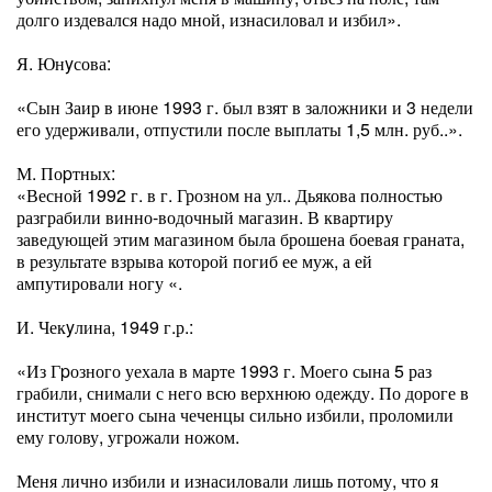
долго издевался надо мной, изнасиловал и избил».
Я. Юнyсова:
«Сын Заир в июне 1993 г. был взят в заложники и 3 недели
его удерживали, отпустили после выплаты 1,5 млн. руб..».
М. Поpтных:
«Весной 1992 г. в г. Грозном на ул.. Дьякова полностью
разграбили винно-водочный магазин. В квартиру
заведующей этим магазином была брошена боевая граната,
в результате взрыва которой погиб ее муж, а ей
ампутировали ногу «.
И. Чекyлина, 1949 г.р.:
«Из Гpозного уехала в марте 1993 г. Моего сына 5 раз
грабили, снимали с него всю верхнюю одежду. По дороге в
институт моего сына чеченцы сильно избили, проломили
ему голову, угрожали ножом.
Меня лично избили и изнасиловали лишь потому, что я