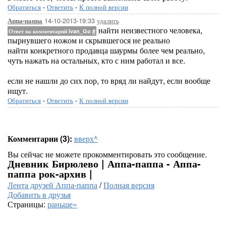
Обратиться
-
Ответить
-
К полной версии
14-10-2013-19:33
удалить
Аппа-паппа
найти неизвестного человека,
Ответ на комментарий Ivan_Go
#
пырнувшего ножом и скрывшегося не реально
найти конкретного продавца шаурмы более чем реально,
чуть нажать на остальных, кто с ним работал и все.
если не нашли до сих пор, то вряд ли найдут, если вообще
ищут.
Обратиться
-
Ответить
-
К полной версии
Комментарии (3):
вверх^
Вы сейчас не можете прокомментировать это сообщение.
Дневник Бирюлево | Аппа-паппа - Аппа-
паппа рок-архив |
Лента друзей Аппа-паппа
/
Полная версия
Добавить в друзья
Страницы:
раньше»