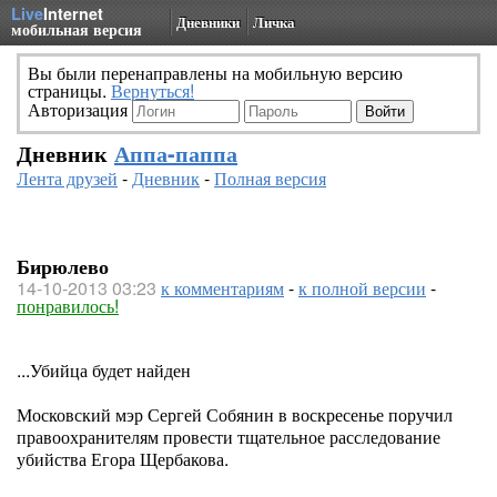
Live
Internet
Дневники
Личка
мобильная версия
Вы были перенаправлены на мобильную версию
страницы.
Вернуться!
Авторизация
Дневник
Аппа-паппа
Лента друзей
-
Дневник
-
Полная версия
Бирюлево
14-10-2013 03:23
к комментариям
-
к полной версии
-
понравилось!
...Убийца будет найден
Московский мэр Сергей Собянин в воскресенье поручил
правоохранителям провести тщательное расследование
убийства Егора Щербакова.