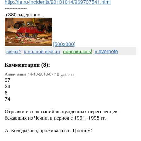
http://ria.ru/incidents/20131014/969737541.html
--------------
а 380 задержано...
[500x300]
вверх^
к полной версии
понравилось!
в evernote
Комментарии (3):
14-10-2013-07:12
удалить
Аппа-паппа
37
23
6
74
Отрывки из показаний вынужденных переселенцев,
бежавших из Чечни, в период с 1991 -1995 гг.
А. Кочедыкова, проживала в г. Грозном: