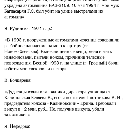
украдена автомашина ВАЗ-2109. 10 мая 1994 г. мой муж
Багдасаpян Г.3. был убит на улице выстрелами из
автомата».
Я. Рyдинская 1971 г. р.:
«В 1993 г. вооруженные автоматами чеченцы совершили
разбойное нападение на мою квартиру (ст.
Hовомаpьевская). Вынесли ценные вещи, меня и мать
изнасиловали, пытали ножом, причинив телесные
повреждения. Весной 1993 г. на улице (г. Грозный) были
избиты мои свекровь и свекор».
В. Бочкаpева:
«Дyдаевцы взяли в заложники директора училища ст.
Калиновская Беляева В., его заместителя Плотникова В. И.,
председателя колхоза «Калиновский» Еpина. Требовали
выкуп в 12 млн. руб... Не. получив выкупа, убили
заложников».
Я. Hефедова: