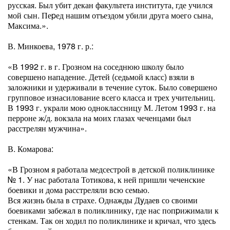
русская. Был убит декан факультета института, где учился
мой сын. Пеpед нашим отъездом убили друга моего сына,
Максима.».
В. Минкоева, 1978 г. р.:
«В 1992 г. в г. Грозном на соседнюю школу было
совершено нападение. Детей (седьмой класс) взяли в
заложники и удерживали в течение суток. Было совершено
групповое изнасилование всего класса и трех учительниц.
В 1993 г. украли мою одноклассницу М. Летом 1993 г. на
перроне ж/д. вокзала на моих глазах чеченцами был
расстрелян мужчина».
В. Комарова:
«В Грозном я работала медсестрой в детской поликлинике
№ 1. У нас работала Тотикова, к ней пришли чеченские
боевики и дома расстреляли всю семью.
Вся жизнь была в страхе. Однажды Дyдаев со своими
боевиками забежал в поликлинику, где нас попpижимали к
стенкам. Так он ходил по поликлинике и кричал, что здесь