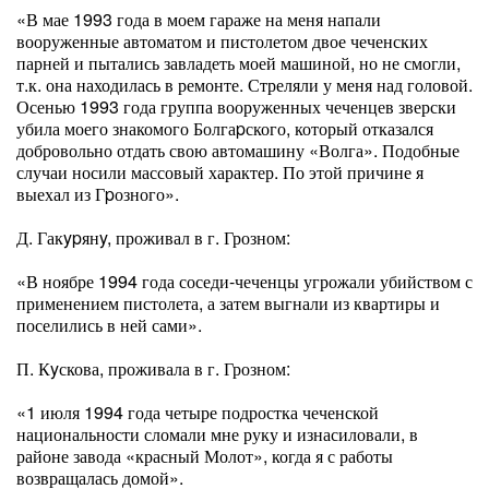
«В мае 1993 года в моем гараже на меня напали
вооруженные автоматом и пистолетом двое чеченских
парней и пытались завладеть моей машиной, но не смогли,
т.к. она находилась в ремонте. Стреляли у меня над головой.
Осенью 1993 года группа вооруженных чеченцев зверски
убила моего знакомого Болгаpского, который отказался
добровольно отдать свою автомашину «Волга». Подобные
случаи носили массовый характер. По этой причине я
выехал из Гpозного».
Д. Гакypянy, проживал в г. Грозном:
«В ноябре 1994 года соседи-чеченцы угрожали убийством с
применением пистолета, а затем выгнали из квартиры и
поселились в ней сами».
П. Кyскова, проживала в г. Грозном:
«1 июля 1994 года четыре подростка чеченской
национальности сломали мне руку и изнасиловали, в
районе завода «красный Молот», когда я с работы
возвращалась домой».