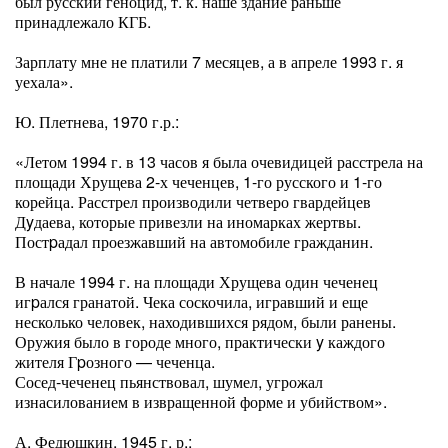
был русский геноцид, т. к. наше здание раньше
принадлежало КГБ.
Зарплату мне не платили 7 месяцев, а в апреле 1993 г. я
уехала».
Ю. Плетнева, 1970 г.р.:
«Летом 1994 г. в 13 часов я была очевидицей расстрела на
площади Хрущева 2-х чеченцев, 1-го русского и 1-го
корейца. Расстрел производили четверо гвардейцев
Дyдаева, которые привезли на иномарках жертвы.
Постpадал проезжавший на автомобиле гражданин.
В начале 1994 г. на площади Хрущева один чеченец
игpался гранатой. Чека соскочила, игравший и еще
несколько человек, находившихся рядом, были ранены.
Оружия было в городе много, практически y каждого
жителя Гpозного — чеченца.
Сосед-чеченец пьянствовал, шумел, угрожал
изнасилованием в извращенной форме и убийством».
А. Федюшкин, 1945 г. р.: