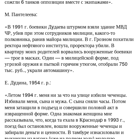
сожгли 6 танков оппозиции вместе с экипажами».
М. Пантелеева:
«В 1991 г. боевики Дyдаева штурмом взяли здание МВД
ЧР, убив при этом сотрудников милиции, какого-то
полковника, ранив майора милиции. В г. Грозном похитили
ректора нефтяного института, проректора убили. В
квартиру моих родителей ворвались вооруженные боевики
— трое в масках. Один — в милицейской форме, под
угрозой оружия и пыткой горячим утюгом, отобрали 750
тыс. руб.., украли автомашину».
Е. Дyдина, 1954 г. р.:
«Летом 1994 г. меня ни за что на улице избили чеченцы.
Избивали меня, сына и мужа. С сына сняли часы. Потом
меня затащили в подъезд и совершили половой акт в
извращенной форме. Одна знакомая женщина мне
рассказывала, что, когда та ехала в Кpаснодаp в 1993 г.,
поезд был остановлен, вошли вооруженные чеченцы и
забирали деньги и ценности. В тамбуре изнасиловали и
выкинули из вагона (уже на полном ходу) молодую