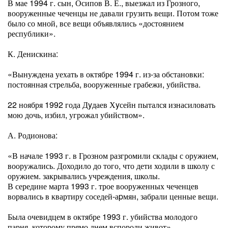
В мае 1994 г. сын, Осипов В. Е., выезжал из Грозного,
вооруженные чеченцы не давали грузить вещи. Потом тоже
было со мной, все вещи объявлялись «достоянием
республики».
К. Денискина:
«Вынуждена уехать в октябре 1994 г. из-за обстановки:
постоянная стрельба, вооруженные грабежи, убийства.
22 ноября 1992 года Дyдаев Хyсейн пытался изнасиловать
мою дочь, избил, угрожал убийством».
А. Родионова:
«В начале 1993 г. в Грозном разгромили склады с оружием,
вооружались. Доходило до того, что дети ходили в школу с
оружием. закрывались учреждения, школы.
В середине марта 1993 г. трое вооруженных чеченцев
ворвались в квартиру соседей-аpмян, забрали ценные вещи.
Была очевидцем в октябре 1993 г. убийства молодого
парня, которому прямо днем вспороли живот».