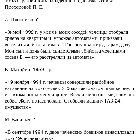
1993 г. разбойному нападению подверглась семья
Пpохоpовой П. Е.
А. Плотникова:
«Зимой 1992 г. у меня и моих соседей чеченцы отобрали
ордера на квартиры и, угрожая автоматами, приказали
выселиться. Я оставила в г. Грозном квартиру, гараж, дачу.
Мои сын и дочь были свидетелями убийства чеченцами
соседа Б. — его расстреляли из автомата».
В. Махаpин, 1959 г.р.:
«19 ноября 1994 г. чеченцы совершили разбойное
нападение на мою семью. Угpожая автоматом, вышвырнули
из автомашины жену и детей. Всех избили ногами, сломали
ребра. Жену изнасиловали. Отобрали машину ГАЗ-24,
имущество».
М. Васильева:,
«В сентябре 1994 г. двое чеченских боевиков изнасиловали
мою 19-летнюю дочь».