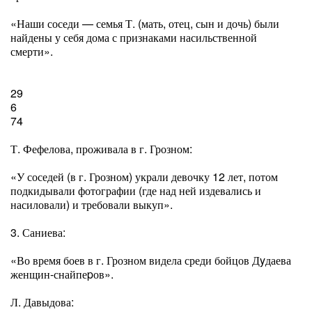
«Наши соседи — семья Т. (мать, отец, сын и дочь) были
найдены у себя дома с признаками насильственной
смерти».
29
6
74
Т. Фефелова, проживала в г. Грозном:
«У соседей (в г. Грозном) украли девочку 12 лет, потом
подкидывали фотографии (где над ней издевались и
насиловали) и требовали выкуп».
3. Саниева:
«Во время боев в г. Грозном видела среди бойцов Дyдаева
женщин-снайпеpов».
Л. Давыдова: