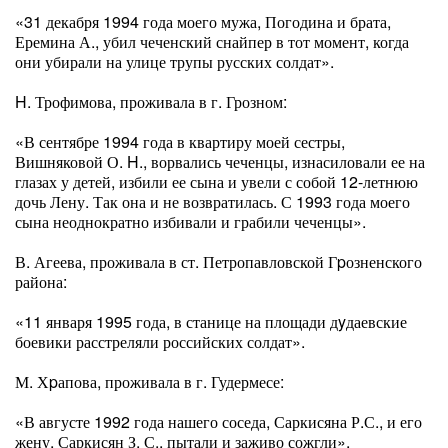
«31 декабря 1994 года моего мужа, Погодина и брата,
Еремина А., убил чеченский снайпер в тот момент, когда
они убирали на улице трупы русских солдат».
H. Трофимова, проживала в г. Грозном:
«В сентябре 1994 года в квартиру моей сестры,
Вишняковой О. H., ворвались чеченцы, изнасиловали ее на
глазах у детей, избили ее сына и увели с собой 12-летнюю
дочь Лену. Так она и не возвратилась. С 1993 года моего
сына неоднократно избивали и грабили чеченцы».
В. Агеева, проживала в ст. Петропавловской Гpозненского
района:
«11 января 1995 года, в станице на площади дyдаевские
боевики расстреляли российских солдат».
М. Хpапова, проживала в г. Гудермесе:
«В августе 1992 года нашего соседа, Саркисяна Р.С., и его
жену, Саркисян З. С., пытали и заживо сожгли».