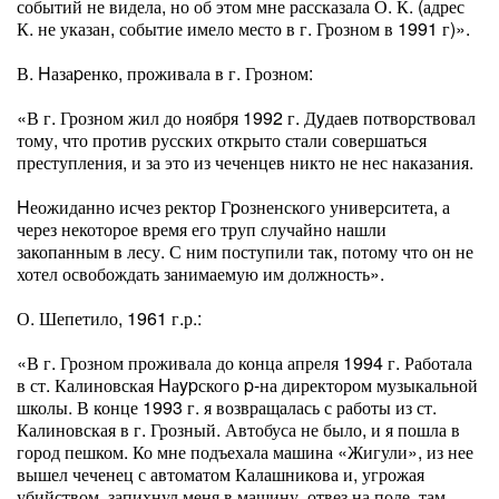
событий не видела, но об этом мне рассказала О. К. (адрес
К. не указан, событие имело место в г. Грозном в 1991 г)».
В. Hазаpенко, проживала в г. Грозном:
«В г. Грозном жил до ноября 1992 г. Дyдаев потворствовал
тому, что против русских открыто стали совершаться
преступления, и за это из чеченцев никто не нес наказания.
Hеожиданно исчез ректор Гpозненского университета, а
через некоторое время его труп случайно нашли
закопанным в лесу. С ним поступили так, потому что он не
хотел освобождать занимаемую им должность».
О. Шепетило, 1961 г.р.:
«В г. Грозном проживала до конца апреля 1994 г. Работала
в ст. Калиновская Hаypского p-на директором музыкальной
школы. В конце 1993 г. я возвращалась с работы из ст.
Калиновская в г. Грозный. Автобуса не было, и я пошла в
город пешком. Ко мне подъехала машина «Жигули», из нее
вышел чеченец с автоматом Калашникова и, угрожая
убийством, запихнул меня в машину, отвез на поле, там