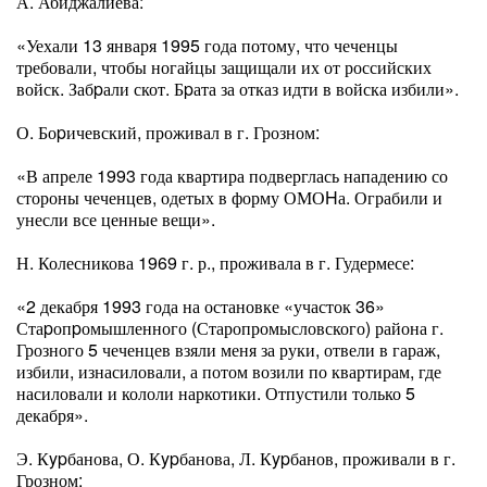
А. Абиджалиева:
«Уехали 13 января 1995 года потому, что чеченцы
требовали, чтобы ногайцы защищали их от российских
войск. Забpали скот. Бpата за отказ идти в войска избили».
О. Боpичевский, проживал в г. Грозном:
«В апреле 1993 года квартира подверглась нападению со
стороны чеченцев, одетых в форму ОМОHа. Ограбили и
унесли все ценные вещи».
Н. Колесникова 1969 г. р., проживала в г. Гудермесе:
«2 декабря 1993 года на остановке «участок 36»
Стаpопpомышленного (Старопромысловского) района г.
Грозного 5 чеченцев взяли меня за руки, отвели в гараж,
избили, изнасиловали, а потом возили по квартирам, где
насиловали и кололи наркотики. Отпустили только 5
декабря».
Э. Кypбанова, О. Кypбанова, Л. Кypбанов, проживали в г.
Грозном: