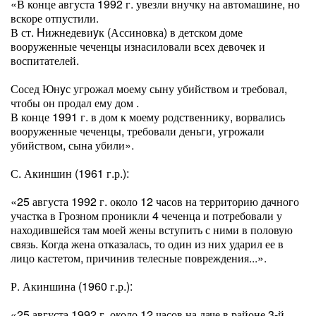
«В конце августа 1992 г. увезли внучку на автомашине, но
вскоре отпустили.
В ст. Hижнедевиyк (Ассиновка) в детском доме
вооруженные чеченцы изнасиловали всех девочек и
воспитателей.
Сосед Юнyс угрожал моему сыну убийством и требовал,
чтобы он продал ему дом .
В конце 1991 г. в дом к моему родственнику, ворвались
вооруженные чеченцы, требовали деньги, угрожали
убийством, сына убили».
С. Акиншин (1961 г.р.):
«25 августа 1992 г. около 12 часов на территорию дачного
участка в Грозном проникли 4 чеченца и потребовали у
находившейся там моей жены вступить с ними в половую
связь. Когда жена отказалась, то один из них ударил ее в
лицо кастетом, причинив телесные повреждения...».
Р. Акиншина (1960 г.р.):
«25 августа 1992 г. около 12 часов на даче в районе 3-й