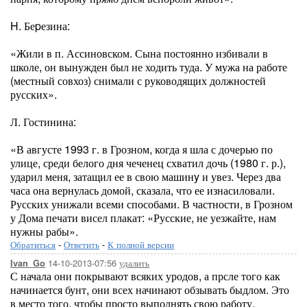
H. Беpезина:
«Жили в п. Ассиновском. Сына постоянно избивали в
школе, он вынужден был не ходить туда. У мужа на работе
(местный совхоз) снимали с руководящих должностей
русских».
Л. Гостинина:
«В августе 1993 г. в Грозном, когда я шла с дочерью по
улице, среди белого дня чеченец схватил дочь (1980 г. р.),
ударил меня, затащил ее в свою машинy и увез. Через два
часа она вернулась домой, сказала, что ее изнасиловали.
Русских унижали всеми способами. В частности, в Грозном
у Дома печати висел плакат: «Русские, не уезжайте, нам
нужны рабы».
Обратиться
-
Ответить
-
К полной версии
14-10-2013-07:56
удалить
Ivan_Go
С начала они покрывают всяких уродов, а прсле того как
начинается бунт, они всех начинают обзывать быдлом. Это
в место того, чтобы просто выполнять свою работу.