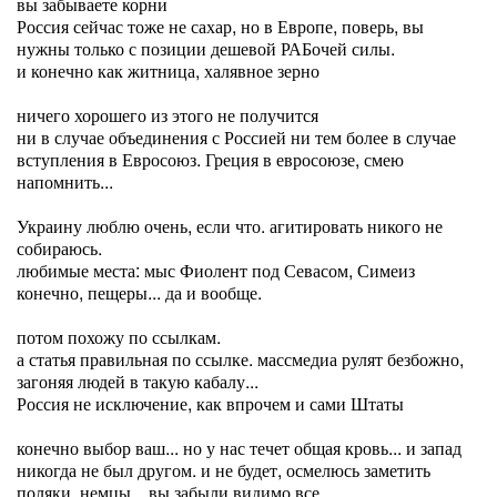
вы забываете корни
Россия сейчас тоже не сахар, но в Европе, поверь, вы
нужны только с позиции дешевой РАБочей силы.
и конечно как житница, халявное зерно
ничего хорошего из этого не получится
ни в случае объединения с Россией ни тем более в случае
вступления в Евросоюз. Греция в евросоюзе, смею
напомнить...
Украину люблю очень, если что. агитировать никого не
собираюсь.
любимые места: мыс Фиолент под Севасом, Симеиз
конечно, пещеры... да и вообще.
потом похожу по ссылкам.
а статья правильная по ссылке. массмедиа рулят безбожно,
загоняя людей в такую кабалу...
Россия не исключение, как впрочем и сами Штаты
конечно выбор ваш... но у нас течет общая кровь... и запад
никогда не был другом. и не будет, осмелюсь заметить
поляки, немцы... вы забыли видимо все