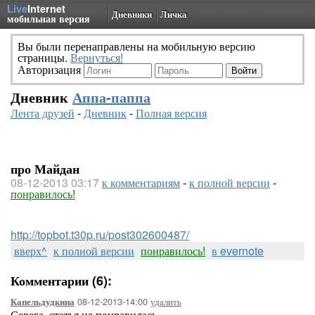
Live
Internet
Дневники
Личка
мобильная версия
Вы были перенаправлены на мобильную версию
страницы.
Вернуться!
Авторизация
Дневник
Аппа-паппа
Лента друзей
-
Дневник
-
Полная версия
про Майдан
08-12-2013 03:17
к комментариям
-
к полной версии
-
понравилось!
http://topbot.t30p.ru/post302600487/
вверх^
к полной версии
понравилось!
в evernote
Комментарии (6):
08-12-2013-14:00
удалить
Капельдудкина
Серега, статья не понравилась.