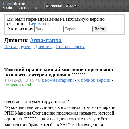
Live
Internet
Дневники
Личка
мобильная версия
Вы были перенаправлены на мобильную версию
страницы.
Вернуться!
Авторизация
Дневник
Аппа-паппа
Лента друзей
-
Дневник
-
Полная версия
Томский православный миссионер предложил
называть матерей-одиночек *******
11-12-2013 15:40
к комментариям
-
к полной версии
-
понравилось!
блядями... аргументируя это так:
"Руководитель миссионерского отдела Томской епархии
РПЦ Максим Степаненко предложил называть матерей-
одиночек *******, как и всех, кто сожительствует без
заключения брака хотя бы в ЗАГСе. Посвященная