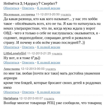
Неймётся 3,14дорасу? Свербит?
Обратиться
-
Ответить
-
К полной версии
11-12-2013-20:50
удалить
Маленькая_сестричка
Да какая разница, кто как кого называет... у нас это хобби
такое - обплёвывать всех, кто не ты. Я как-то наткнулась на
неких ультрахристиан, что ли, когда мужа ждала у ворот
ОВД - чего я только о себе не наслушалась: оказывается, я -
содомит, людоподобное, совращаю детей и развалила
страну. И почему я обо всём узнаю последней?..))
Обратиться
-
Ответить
-
К полной версии
11-12-2013-21:25
удалить
LittleLonelyGirl
Ну вот, и я тоже б*дь))
Обратиться
-
Ответить
-
К полной версии
12-12-2013-00:03
удалить
Аппа-паппа
по мне так любая (почти все таки) мать достойна уважения
априори
кроме тем блядей, которые бросают своих детей в роддомах
имхо
Обратиться
-
Ответить
-
К полной версии
12-12-2013-00:07
удалить
Hartahana
Вообще многие товарищи РПЦ уже сообщили, что товарищ