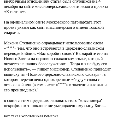
внебрачным отношениям статья была опубликована 4
декабря на сайте миссионерско-апологетического проекта
«К истине».
На официальном сайте Московского патриархата этот
проект указан как сайт миссионерского отдела Томской
епархии.
Максим Степаненко оправдывает использование слова
«*****» тем, что оно встречается в церковно-славянском
переводе Библии. «Вас коробит слово? Вымарайте его из
Нового Завета на церковно-славянском языке, который
читается на наших богослужениях... Тогда и я не буду его
использовать», — пишет миссионер. Степаненко приводит
выписку из «Полного церковно-славянского словаря», в
котором перечислены однокоренные «блуду» слова с
огласовкой «я» (в том числе «*****» в значении «ложь» и
его производные)."
в связи с этим предлагаю называть этого "миссионера"
некрофилом за поклонение умерщвленному сыну Бога...
вот такая коротенькая ремарка