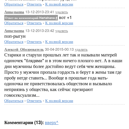
Обратиться
-
Ответить
-
К полной версии
13-12-2013-23:41
удалить
Аппа-паппа
вот +1
Ответ на комментарий Hartahana
#
Обратиться
-
Ответить
-
К полной версии
13-12-2013-23:42
удалить
Аппа-паппа
поп-рыгун
Обратиться
-
Ответить
-
К полной версии
30-04-2015-00:13
удалить
Алексей_Обозреватель
Старики и старухи прошлых лет так и называли матерей
одиночек "блядями" и в этом ничего плохого нет. А в наши
дни мужчины более достойно ведут себя чем женщины.
Просто у мужчин пропала гордость и берут в жены там где
пробу негде ставить... Вообще в прошлые года мать-
одиночка не приветствовалась обществом и вызывало
неприязнь у общества, как сейчас презирают
гомосексуализм...
Обратиться
-
Ответить
-
К полной версии
Комментарии (13):
вверх^