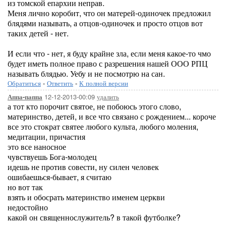
из томской епархии неправ.
Меня лично коробит, что он матерей-одиночек предложил
блядями называть, а отцов-одиночек и просто отцов вот
таких детей - нет.
И если что - нет, я буду крайне зла, если меня какое-то чмо
будет иметь полное право с разрешения нашей ООО РПЦ
называть блядью. Уебу и не посмотрю на сан.
Обратиться
-
Ответить
-
К полной версии
12-12-2013-00:09
удалить
Аппа-паппа
а тот кто порочит святое, не побоюсь этого слово,
материнство, детей, и все что связано с рождением... короче
все это стократ святее любого культа, любого моления,
медитации, причастия
это все наносное
чувствуешь Бога-молодец
идешь не против совести, ну силен человек
ошибаешься-бывает, я считаю
но вот так
взять и обосрать материнство именем церкви
недостойно
какой он священнослужитель? в такой футболке?