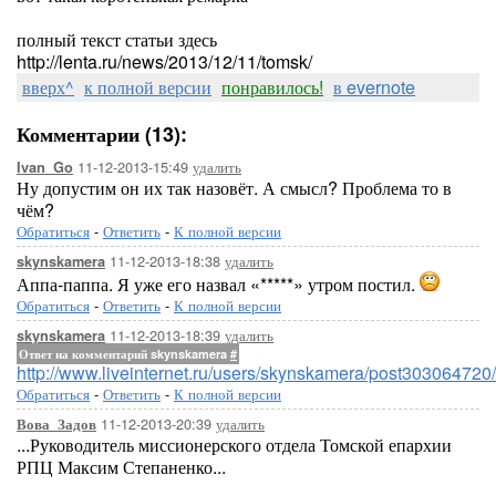
полный текст статьи здесь
http://lenta.ru/news/2013/12/11/tomsk/
вверх^
к полной версии
понравилось!
в evernote
Комментарии (13):
11-12-2013-15:49
удалить
Ivan_Go
Ну допустим он их так назовёт. А смысл? Проблема то в
чём?
Обратиться
-
Ответить
-
К полной версии
11-12-2013-18:38
удалить
skynskamera
Аппа-паппа. Я уже его назвал «*****» утром постил.
Обратиться
-
Ответить
-
К полной версии
11-12-2013-18:39
удалить
skynskamera
Ответ на комментарий skynskamera
#
http://www.liveinternet.ru/users/skynskamera/post303064720/
Обратиться
-
Ответить
-
К полной версии
11-12-2013-20:39
удалить
Вова_Задов
...Руководитель миссионерского отдела Томской епархии
РПЦ Максим Степаненко...