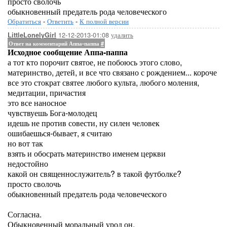
просто сволочь
обыкновенный предатель рода человеческого
Обратиться
-
Ответить
-
К полной версии
12-12-2013-01:08
удалить
LittleLonelyGirl
Ответ на комментарий Аппа-паппа
#
Исходное сообщение Аппа-паппа
а тот кто порочит святое, не побоюсь этого слово,
материнство, детей, и все что связано с рождением... короче
все это стократ святее любого культа, любого моления,
медитации, причастия
это все наносное
чувствуешь Бога-молодец
идешь не против совести, ну силен человек
ошибаешься-бывает, я считаю
но вот так
взять и обосрать материнство именем церкви
недостойно
какой он священнослужитель? в такой футболке?
просто сволочь
обыкновенный предатель рода человеческого
Согласна.
Обыкновенный моральный урод он.