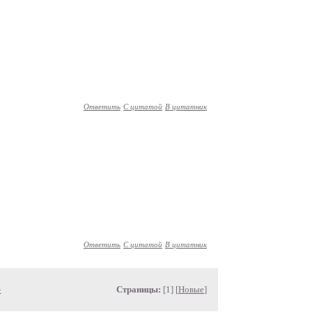
Ответить
С цитатой
В цитатник
Ответить
С цитатой
В цитатник
»
Страницы:
[1] [
Новые
]