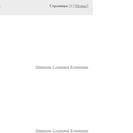
»
Страницы:
[1] [
Новые
]
Ответить
С цитатой
В цитатник
Ответить
С цитатой
В цитатник