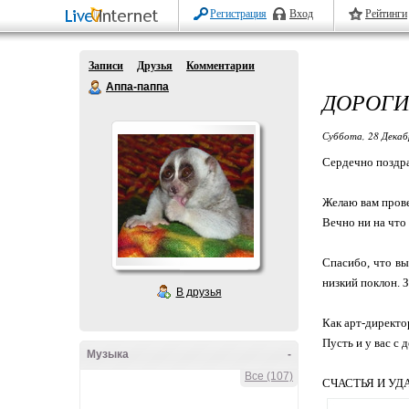
Регистрация
Вход
Рейтинги
Записи
Друзья
Комментарии
Аппа-паппа
ДОРОГИ
Суббота, 28 Декаб
Сердечно позд
Желаю вам прове
Вечно ни на что
Спасибо, что вы
низкий поклон. 
В друзья
Как арт-директо
Пусть и у вас с
Музыка
-
Все (107)
СЧАСТЬЯ И УД