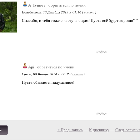
A_Ivanov
обратиться по имени
Понедельник, 30 Декабря 2013 г. 01:16 (
ссылка
)
Спасибо, и тебя тоже с наступающим! Пусть всё будет хорошо"""
Api
обратиться по имени
Среда, 08 Января 2014 г. 12:35 (
ссылка
)
Пусть сбывается задуманное!
« Пред. запись
—
К дневнику
—
След. запись 
ь