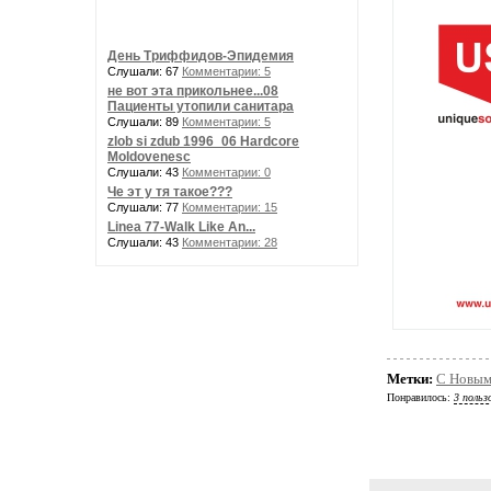
День Триффидов-Эпидемия
Слушали: 67
Комментарии: 5
не вот эта прикольнее...08
Пациенты утопили санитара
Слушали: 89
Комментарии: 5
zlob si zdub 1996_06 Hardcore
Moldovenesc
Слушали: 43
Комментарии: 0
Че эт у тя такое???
Слушали: 77
Комментарии: 15
Linea 77-Walk Like An...
Слушали: 43
Комментарии: 28
Метки:
С Новым
Понравилось:
3 польз