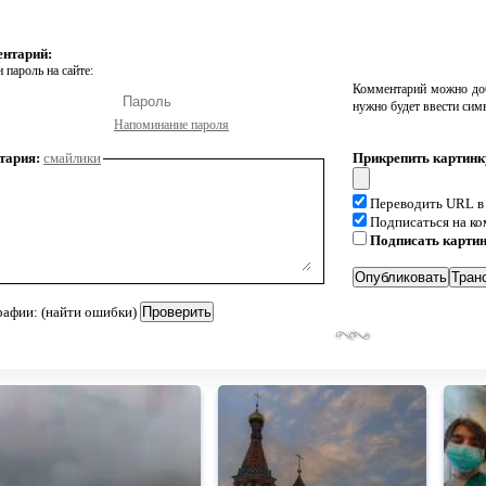
ентарий:
 пароль на сайте:
Комментарий можно доб
нужно будет ввести сим
Напоминание пароля
тария:
смайлики
Прикрепить картинк
Переводить URL в
Подписаться на к
Подписать карти
рафии: (найти ошибки)