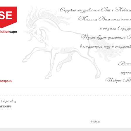
 Годом!
ователям