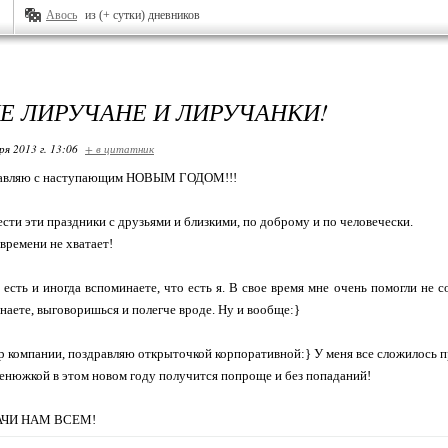
Авось
из (+ сутки) дневников
Е ЛИРУЧАНЕ И ЛИРУЧАНКИ!
ря 2013 г. 13:06
+ в цитатник
равляю с наступающим НОВЫМ ГОДОМ!!!
сти эти праздники с друзьями и близкими, по доброму и по человечески.
 времени не хватает!
 есть и иногда вспоминаете, что есть я. В свое время мне очень помогли не 
Знаете, выговоришься и полегче вроде. Ну и вообще:}
р компании, поздравляю открыточкой корпоративной:} У меня все сложилось п
 денюжкой в этом новом году получится попроще и без попаданий!
АЧИ НАМ ВСЕМ!