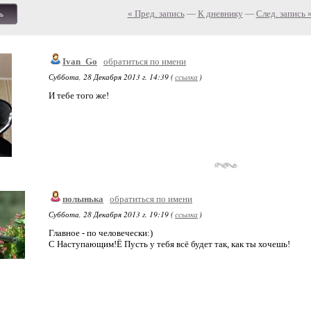
« Пред. запись
—
К дневнику
—
След. запись 
ь
Ivan_Go
обратиться по имени
Суббота, 28 Декабря 2013 г. 14:39 (
ссылка
)
И тебе того же!
полынька
обратиться по имени
Суббота, 28 Декабря 2013 г. 19:19 (
ссылка
)
Главное - по человечески:)
С Наступающим!Ё Пусть у тебя всё будет так, как ты хочешь!