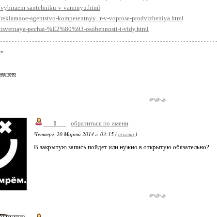
u/vybiraem-santehniku-v-vannuyu.html
u/reklamnoe-agentstvo-kompetentnyy...r-v-voprose-prodvizheniya.html
u/tsvetnaya-pechat-%E2%80%93-osobennosti-i-vidy.html
ователю
___I___
обратиться по имени
Четверг, 20 Марта 2014 г. 03:15 (
ссылка
)
В закрытую запись пойдет или нужно в открытую обязательно?