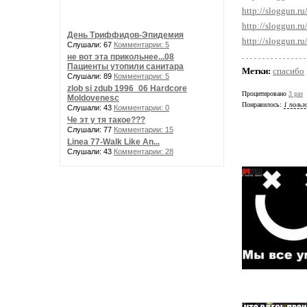
http://sloggun.r
http://sloggun.r
День Триффидов-Эпидемия
http://sloggun.r
Слушали: 67
Комментарии: 5
не вот эта прикольнее...08
Пациенты утопили санитара
Метки:
спасибо
Слушали: 89
Комментарии: 5
zlob si zdub 1996_06 Hardcore
Процитировано
3 раз
Moldovenesc
Понравилось:
1 польз
Слушали: 43
Комментарии: 0
Че эт у тя такое???
Слушали: 77
Комментарии: 15
Linea 77-Walk Like An...
Слушали: 43
Комментарии: 28