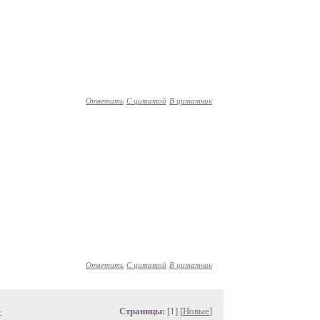
Ответить
С цитатой
В цитатник
Ответить
С цитатой
В цитатник
»
Страницы:
[1] [
Новые
]