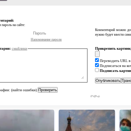
ентарий:
 пароль на сайте:
Комментарий можно доб
нужно будет ввести сим
Напоминание пароля
тария:
смайлики
Прикрепить картинк
Переводить URL в
Подписаться на к
Подписать карти
рафии: (найти ошибки)