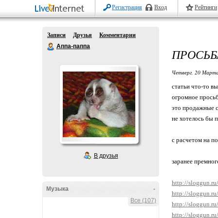
Регистрация
Вход
Рейтинги
Записи
Друзья
Комментарии
Аппа-паппа
ПРОСЬБ
Четверг, 20 Марта
статьи что-то вы
огромное просьб
это продажные 
не хотелось бы п
с расчетом на п
В друзья
заранее премног
http://sloggun.r
Музыка
-
http://sloggun.ru
Все (107)
http://sloggun.ru
http://sloggun.r