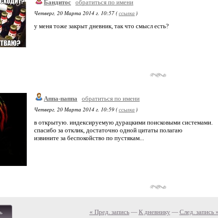
Бандитос
обратиться по имени
Четверг, 20 Марта 2014 г. 10:57 (
ссылка
)
у меня тоже закрыт дневник, так что смысл есть?
Аппа-паппа
обратиться по имени
Четверг, 20 Марта 2014 г. 10:59 (
ссылка
)
в открытую. индексируемую дурацкими поисковыми системами.
спасибо за отклик, достаточно одной цитаты полагаю
извините за беспокойство по пустякам...
« Пред. запись
—
К дневнику
—
След. запись 
ь