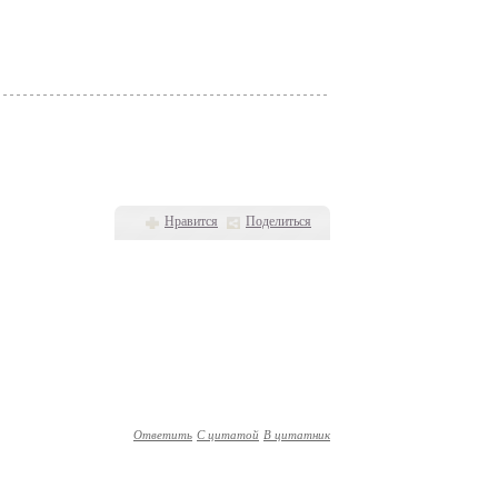
Нравится
Поделиться
Ответить
С цитатой
В цитатник