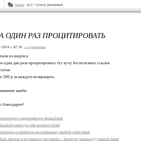
Авось
из (+ сутки) дневников
А ОДИН РАЗ ПРОЦИТИРОВАТЬ
 2014 г. 02:54
+ в цитатник
пали из индекса
а один два раза процитировать эту кучу бесполезных ссылок
статьи
о 300 р за каждую возвращать...
онимание какбы
о благодарен!
u/stroitelstvo-zagorodnogo-doma.html
/kacheli-sadovye-gde-postavit.html
/progress-i-udobstvo-sovremennoy-mebeli-italii.html
u/kak-rabotat-s-reysmusovym-stanko...-kupit-reysmusovyy-stanok.html