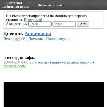
Live
Internet
Дневники
Личка
мобильная версия
Вы были перенаправлены на мобильную версию
страницы.
Вернуться!
Авторизация
Дневник
Аппа-паппа
Лента друзей
-
Дневник
-
Полная версия
а из под шкафа...
23-04-2014 00:23
к комментариям
-
к полной версии
-
понравилось!