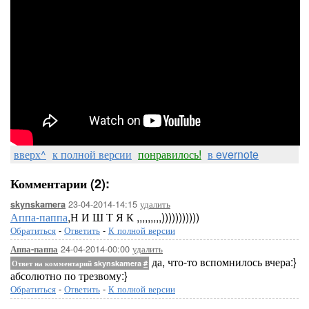
вверх^
к полной версии
понравилось!
в evernote
Комментарии (2):
23-04-2014-14:15
удалить
skynskamera
Аппа-паппа
,Н И Ш Т Я К ,,,,,,,,,)))))))))))
Обратиться
-
Ответить
-
К полной версии
24-04-2014-00:00
удалить
Аппа-паппа
да, что-то вспомнилось вчера:}
Ответ на комментарий skynskamera
#
абсолютно по трезвому:}
Обратиться
-
Ответить
-
К полной версии