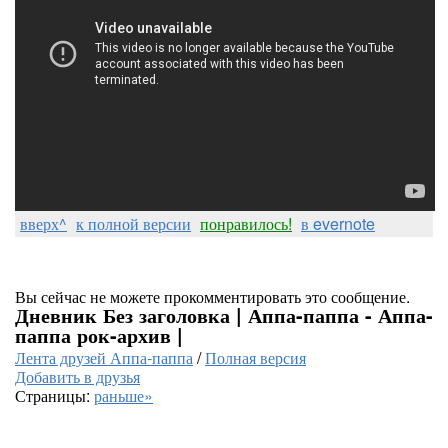
вверх^
к полной версии
понравилось!
в evernote
Вы сейчас не можете прокомментировать это сообщение.
Дневник Без заголовка | Аппа-паппа - Аппа-
паппа рок-архив |
Лента друзей Аппа-паппа
/
Полная версия
Добавить в друзья
Страницы:
раньше»