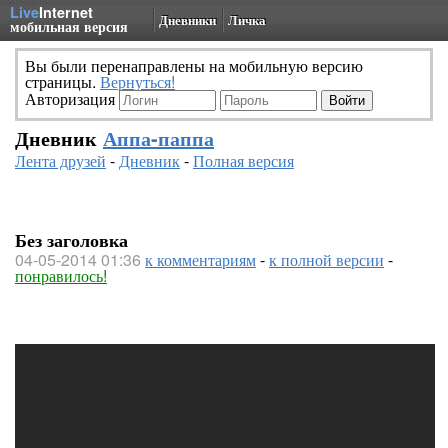
Live
Internet
Дневники
Личка
мобильная версия
Вы были перенаправлены на мобильную версию
страницы.
Вернуться!
Авторизация
Дневник
Аппа-паппа
Лента друзей
-
Дневник
-
Полная версия
Без заголовка
04-05-2014 01:36
к комментариям
-
к полной версии
-
понравилось!