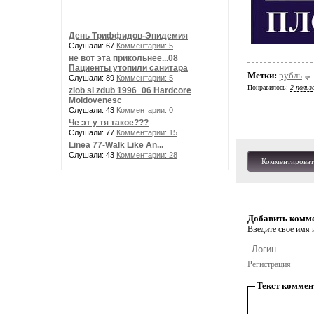
День Триффидов-Эпидемия
Слушали: 67
Комментарии: 5
не вот эта прикольнее...08
Пациенты утопили санитара
Метки:
рубль
Слушали: 89
Комментарии: 5
Понравилось:
2 польз
zlob si zdub 1996_06 Hardcore
Moldovenesc
Слушали: 43
Комментарии: 0
Че эт у тя такое???
Слушали: 77
Комментарии: 15
Linea 77-Walk Like An...
Слушали: 43
Комментарии: 28
Комментироват
Добавить комм
Введите свое имя и
Регистрация
Текст коммен