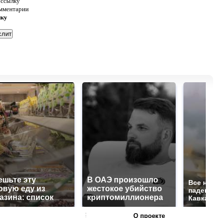
 ссылку
омментарии
нку
ешьте эту
В ОАЭ произошло
Все нов
овую еду из
жестокое убийство
падению
азина: список
криптомиллионера
Кавказе:
О проекте