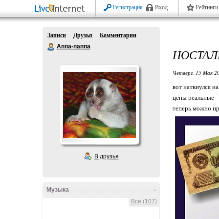
Регистрация
Вход
Рейтинги
Записи
Друзья
Комментарии
Аппа-паппа
НОСТАЛ
Четверг, 15 Мая 20
вот наткнулся на
цены реальные
теперь можно пр
В друзья
Музыка
-
Все (107)