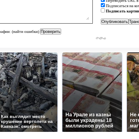
Переводить URL в
Подписаться на к
Подписать карти
рафии: (найти ошибки)
На Урале из казны
Не 
Как выглядит место
были украдены 18
гот
крушение вертолета на
миллионов рублей
маг
Кавказе: смотреть