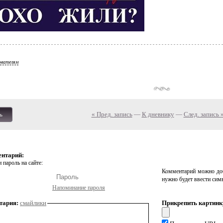
ователям
« Пред. запись
—
К дневнику
—
След. запись 
ь
ентарий:
 пароль на сайте:
Комментарий можно доб
нужно будет ввести сим
Напоминание пароля
тария:
смайлики
Прикрепить картинк