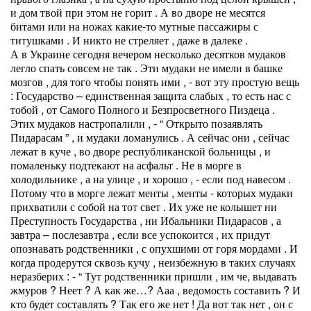
и дом твой при этом не горит . А во дворе не месятся
битами или на ножах какие-то мутные пассажиры с
титушками . И никто не стреляет , даже в далеке .
А в Украине сегодня вечером несколько десятков мудаков
легло спать совсем не так . Эти мудаки не имели в башке
мозгов , для того чтобы понять ими , - вот эту простую вещь
: Государство – единственная защита слабых , то есть нас с
тобой , от Самого Полного и Безпросветного Пиздеца .
Этих мудаков настропалили , - “ Открыто позаявлять
Пидарасам ” , и мудаки ломанулись . А сейчас они , сейчас
лежат в куче , во дворе республиканской больницы , и
помаленьку подтекают на асфальт . Не в морге в
холодильнике , а на улице , и хорошо , - если под навесом .
Потому что в морге лежат менты , менты - которых мудаки
прихватили с собой на тот свет . Их уже не колышет ни
Преступность Государства , ни Ибальники Пидарасов , а
завтра – послезавтра , если все успокоится , их придут
опознавать родственники , с опухшими от горя мордами . И
когда продерутся сквозь кучу , неизбежную в таких случаях
неразберих : - “ Тут родственники пришли , им че, выдавать
жмуров ? Неет ? А как же…? Ааа , ведомость составить ? И
кто будет составлять ? Так его же нет ! Да вот так нет , он с