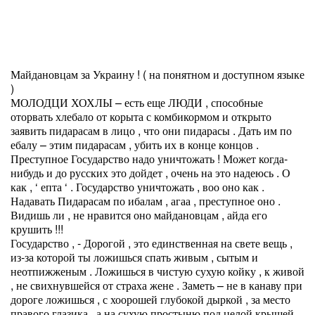
Майдановцам за Украину ! ( на понятном и доступном языке
)
МОЛОДЦИ ХОХЛЫ – есть еще ЛЮДИ , способные
оторвать хлебало от корыта с комбикормом и открыто
заявить пидарасам в лицо , что они пидарасы . Дать им по
ебалу – этим пидарасам , убить их в конце концов .
Преступное Государство надо уничтожать ! Может когда-
нибудь и до русских это дойдет , очень на это надеюсь . О
как , ‘ епта ‘ . Государство уничтожать , воо оно как .
Надавать Пидарасам по ибалам , агаа , преступное оно .
Видишь ли , не нравится оно майдановцам , айда его
крушить !!!
Государство , - Дорогой , это единственная на свете вещь ,
из-за которой ты ложишься спать живым , сытым и
неотпижженым . Ложишься в чистую сухую койку , к живой
, не свихнувшейся от страха жене . Заметь – не в канаву при
дороге ложишься , с хоорошей глубокой дыркой , за место
правого глазика , а на сухую простыню под целой крышей ,