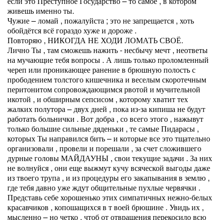
если это Преступное Государство – то самое , в котором
живешь именно ты.
Чужие – ломай , пожалуйста ; это не запрещается , хоть
обойдётся всё гораздо хуже и дороже .
Повторяю , НИКОГДА НЕ ХОДИ ЛОМАТЬ СВОЁ.
Лично Ты , там сможешь нажить - несбычу мечт , неответы
на мучающие тебя вопросы . А лишь только проломленный
череп или проникающее ранение в брюшную полость с
прободением толстого кишечника и веселым скоротечным
перитонитом сопровождающимся рвотой и мучительной
икотой , и обширным сепсисом , которому хватит тех
жалких полутора – двух дней , пока из-за кипиша не будут
работать больнички . Вот добра , со всего этого , нажывут
только большие сильные дяденьки , те самые Пидарасы ,
которых Ты направился бить – и которые все это тщательно
организовали , провели и порешали , за счет сложившего
дурные головы МАЙДАУНЫ , свои текущие задачи . За них
не волнуйся , они еще выжмут кучу всяческой выгоды даже
из твоего трупа , и из процедуры его закапывания в землю ,
где тебя давно уже ждут общительные пухлые червячки .
Представь себе хорошенько этих симпатичных нежно-белых
красавчиков , копошащихся в т воей брюшине . Увидь их ,
мысленно – но четко , чтоб от отвращения перекосило всю