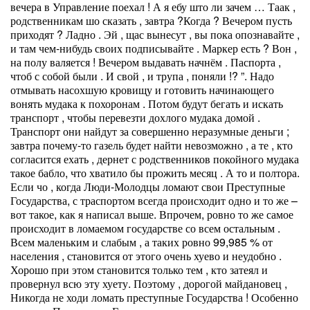
вечера в Управление поехал ! А я ебу што ли зачем … Таак ,
родственникам шо сказать , завтра ?Когда ? Вечером пусть
приходят ? Ладно . Эй , щас вынесут , вы пока опознавайте ,
и там чем-нибудь своих подписывайте . Маркер есть ? Вон ,
на полу валяется ! Вечером выдавать начнём . Паспорта ,
чтоб с собой были . И свой , и трупа , поняли !? ”. Надо
отмывать насохшую кровищу и готовить начинающего
вонять мудака к похоронам . Потом будут бегать и искать
транспорт , чтобы перевезти дохлого мудака домой .
Транспорт они найдут за совершенно неразумные деньги ;
завтра почему-то газель будет найти невозможно , а те , кто
согласится ехать , дернет с родственников покойного мудака
такое бабло, что хватило бы прожить месяц . А то и полтора.
Если чо , когда Люди-Молодцы ломают свои Преступные
Государства, с траспортом всегда происходит одно и то же –
вот такое, как я написал выше. Впрочем, ровно то же самое
происходит в ломаемом государстве со всем остальным .
Всем маленьким и слабым , а таких ровно 99,985 % от
населения , становится от этого очень хуево и неудобно .
Хорошо при этом становится только тем , кто затеял и
провернул всю эту хуету. Поэтому , дорогой майдановец ,
Никогда не ходи ломать преступные Государства ! Особенно