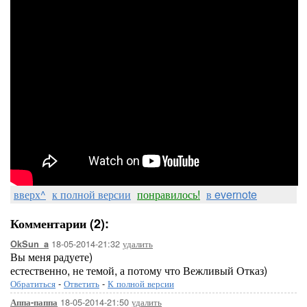
вверх^
к полной версии
понравилось!
в evernote
Комментарии (2):
18-05-2014-21:32
удалить
OkSun_a
Вы меня радуете)
естественно, не темой, а потому что Вежливый Отказ)
Обратиться
-
Ответить
-
К полной версии
18-05-2014-21:50
удалить
Аппа-паппа