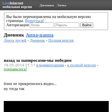
Live
Internet
Дневники
Личка
мобильная версия
Вы были перенаправлены на мобильную версию
страницы.
Вернуться!
Авторизация
Дневник
Аппа-паппа
Лента друзей
-
Дневник
-
Полная версия
назад за папиросами-мы победим
18-05-2014 21:11
к комментариям
-
к полной версии
-
понравилось!
блин не прикрепилось видео...
ну тогда так