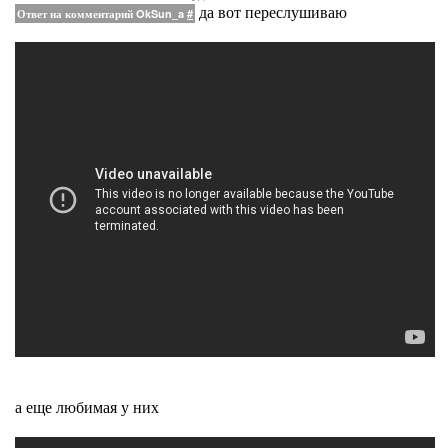
да вот переслушиваю
Ответ на комментарий OkSun_a
#
а еще любимая у них