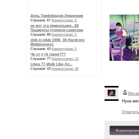
День Триффидов-Эпидемия
Слушали: 67
Комментарии: 5
не вот эта прикольнее...08
Пациенты утопили санитара
Слушали: 89
Комментарии: 5
zlob si zdub 1996_06 Hardcore
Moldovenesc
Слушали: 43
Комментарии: 0
Че эт у тя такое???
Слушали: 77
Комментарии: 15
Linea 77-Walk Like An...
Слушали: 43
Комментарии: 28
Мега
Нуна мен
Ответит
Комментироват