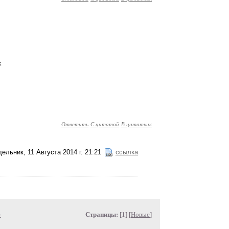
х
Ответить
С цитатой
В цитатник
ельник, 11 Августа 2014 г. 21:21
ссылка
»
Страницы:
[1] [
Новые
]