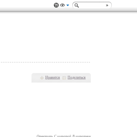
Нравится
Поделиться
Ответить
С цитатой
В цитатник