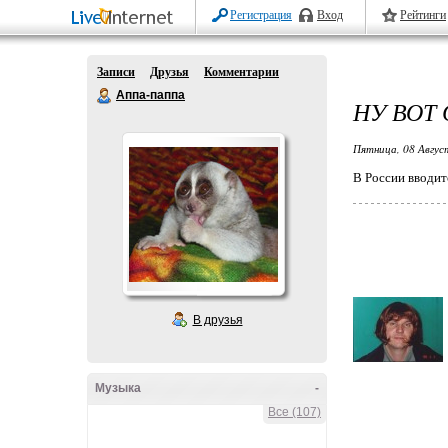
Регистрация
Вход
Рейтинги
Записи
Друзья
Комментарии
Аппа-паппа
НУ ВОТ
Пятница, 08 Авгус
В России вводит
В друзья
Музыка
-
Все (107)