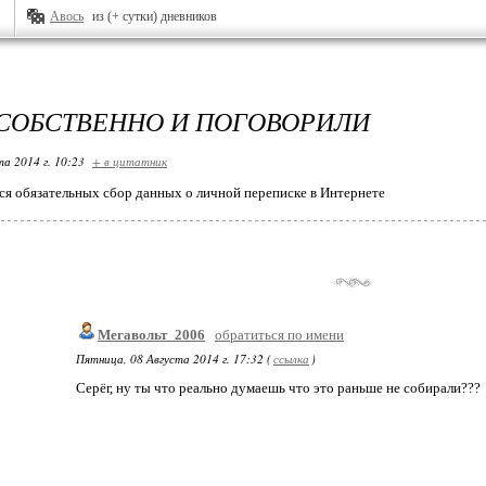
Авось
из (+ сутки) дневников
 СОБСТВЕННО И ПОГОВОРИЛИ
та 2014 г. 10:23
+ в цитатник
ся обязательных сбор данных о личной переписке в Интернете
Мегавольт_2006
обратиться по имени
Пятница, 08 Августа 2014 г. 17:32 (
ссылка
)
Серёг, ну ты что реально думаешь что это раньше не собирали???