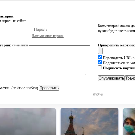
ентарий:
 пароль на сайте:
Комментарий можно доб
нужно будет ввести сим
Напоминание пароля
тария:
смайлики
Прикрепить картинк
Переводить URL в
Подписаться на к
Подписать карти
рафии: (найти ошибки)