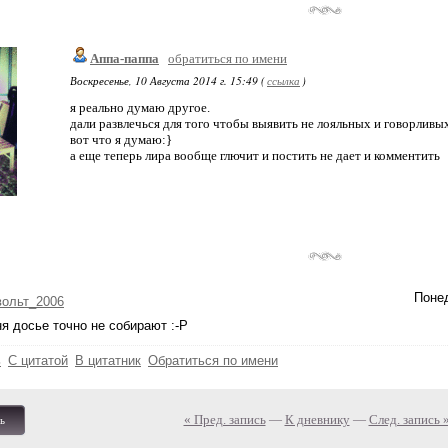
Аппа-паппа
обратиться по имени
Воскресенье, 10 Августа 2014 г. 15:49 (
ссылка
)
я реально думаю другое.
дали развлечься для того чтобы выявить не лояльных и говорливы
вот что я думаю:}
а еще теперь лира вообще глючит и постить не дает и комментить
Понед
вольт_2006
я досье точно не собирают :-Р
ь
С цитатой
В цитатник
Обратиться по имени
« Пред. запись
—
К дневнику
—
След. запись 
ь