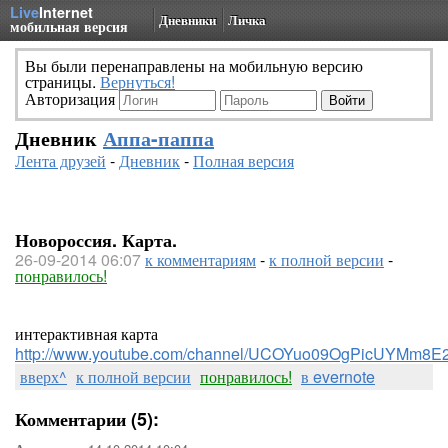
Live
Internet
Дневники
Личка
мобильная версия
Вы были перенаправлены на мобильную версию
страницы.
Вернуться!
Авторизация
Дневник
Аппа-паппа
Лента друзей
-
Дневник
-
Полная версия
Новороссия. Карта.
26-09-2014 06:07
к комментариям
-
к полной версии
-
понравилось!
интерактивная карта
http://www.youtube.com/channel/UCOYuo09OgPicUYMm8E
вверх^
к полной версии
понравилось!
в evernote
Комментарии (5):