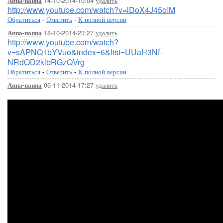
14-10-2014-10:04
удалить
Аппа-паппа
http://www.youtube.com/watch?v=lDoX4J45oIM
Обратиться
-
Ответить
-
К полной версии
18-10-2014-23:27
удалить
Аппа-паппа
http://www.youtube.com/watch?
v=sAPNQ1bYVuo&index=6&list=UUaH3Nf-
NRdOD2klbRGzQVrg
Обратиться
-
Ответить
-
К полной версии
06-11-2014-17:27
удалить
Аппа-паппа