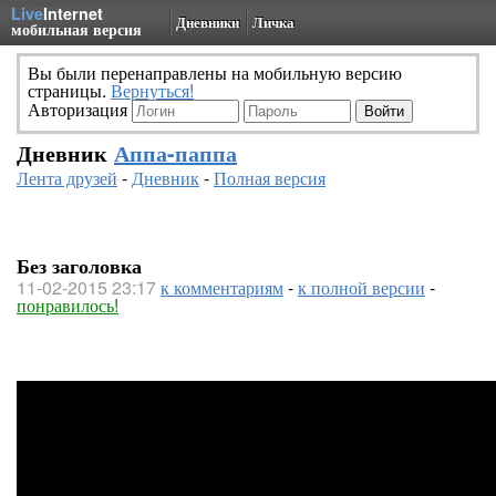
Live
Internet
Дневники
Личка
мобильная версия
Вы были перенаправлены на мобильную версию
страницы.
Вернуться!
Авторизация
Дневник
Аппа-паппа
Лента друзей
-
Дневник
-
Полная версия
Без заголовка
11-02-2015 23:17
к комментариям
-
к полной версии
-
понравилось!