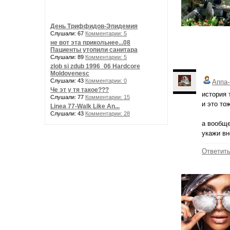
День Триффидов-Эпидемия
Слушали: 67
Комментарии: 5
не вот эта прикольнее...08
Пациенты утопили санитара
Слушали: 89
Комментарии: 5
zlob si zdub 1996_06 Hardcore
Moldovenesc
Слушали: 43
Комментарии: 0
Аппа-
Че эт у тя такое???
история 
Слушали: 77
Комментарии: 15
и это то
Linea 77-Walk Like An...
Слушали: 43
Комментарии: 28
а вообще
укажи вн
Ответит