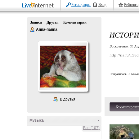
Регистрация
Вход
Рейтинги
Записи
Друзья
Комментарии
Аппа-паппа
ИСТОРИ
Воскресенье, 05 Ап
http://ria.ru/1
Понравилось:
2 польз
В друзья
Комментироват
Музыка
-
Все (107)