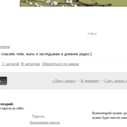
паппа
, спасибо тебе, жаль я заглядываю в дневник редко:}
ь
С цитатой
В цитатник
Обратиться по имени
« Пред. запись
—
К дневнику
—
След. запись 
ь
ентарий:
 пароль на сайте:
Комментарий можно доб
нужно будет ввести сим
Напоминание пароля