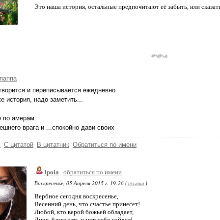
Это наша история, остальные предпочитают её забыть, или сказат
паппа
творится и переписывается ежедневно
же история, надо заметить...
 по амерам.
ешнего врага и ...спокойно дави своих
ь
С цитатой
В цитатник
Обратиться по имени
Ipola
обратиться по имени
Воскресенье, 05 Апреля 2015 г. 19:26 (
ссылка
)
Вербное сегодня воскресенье,
Весенний день, что счастье принесет!
Любой, кто верой божьей обладает,
Лишь благодать и мир себе найдет!