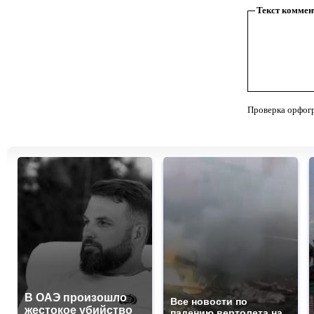
Текст коммен
Проверка орфог
В ОАЭ произошло
Все новости по
жестокое убийство
падению вертолета на