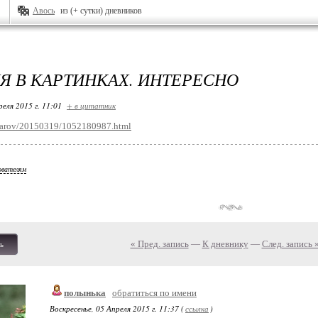
Авось
из (+ сутки) дневников
Я В КАРТИНКАХ. ИНТЕРЕСНО
реля 2015 г. 11:01
+ в цитатник
5udarov/20150319/1052180987.html
ователям
« Пред. запись
—
К дневнику
—
След. запись 
ь
полынька
обратиться по имени
Воскресенье, 05 Апреля 2015 г. 11:37 (
ссылка
)