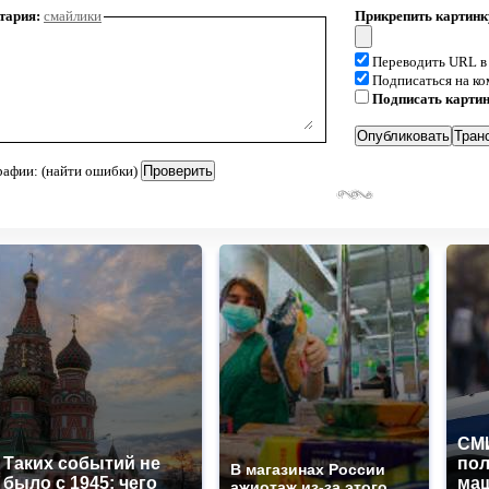
тария:
смайлики
Прикрепить картинк
Переводить URL в
Подписаться на к
Подписать карти
рафии: (найти ошибки)
СМИ
Таких событий не
по
В магазинах России
было с 1945: чего
маш
ажиотаж из-за этого