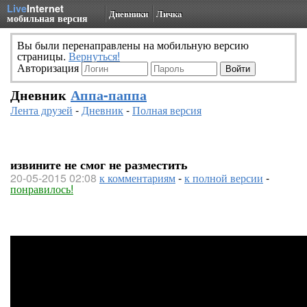
Live
Internet
Дневники
Личка
мобильная версия
Вы были перенаправлены на мобильную версию
страницы.
Вернуться!
Авторизация
Дневник
Аппа-паппа
Лента друзей
-
Дневник
-
Полная версия
извините не смог не разместить
20-05-2015 02:08
к комментариям
-
к полной версии
-
понравилось!