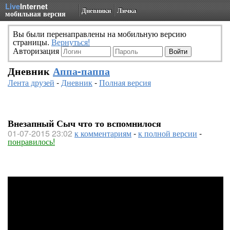
Live
Internet
Дневники
Личка
мобильная версия
Вы были перенаправлены на мобильную версию
страницы.
Вернуться!
Авторизация
Дневник
Аппа-паппа
Лента друзей
-
Дневник
-
Полная версия
Внезапный Сыч что то вспомнилося
01-07-2015 23:02
к комментариям
-
к полной версии
-
понравилось!