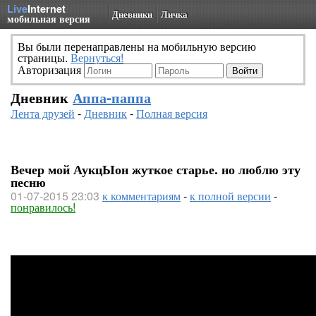
Live
Internet
Дневники
Личка
мобильная версия
Вы были перенаправлены на мобильную версию
страницы.
Вернуться!
Авторизация
Дневник
Аппа-паппа
Лента друзей
-
Дневник
-
Полная версия
Вечер мой АукцЫон жуткое старье. но люблю эту
песню
01-07-2015 23:03
к комментариям
-
к полной версии
-
понравилось!