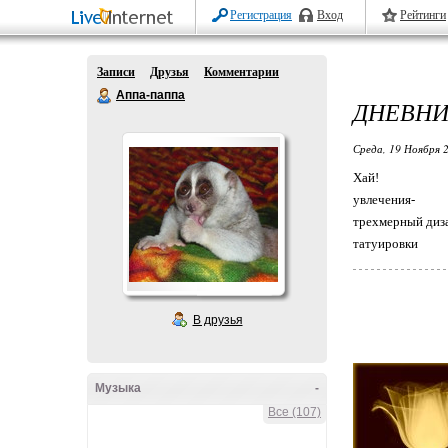
Регистрация
Вход
Рейтинги
Записи
Друзья
Комментарии
Аппа-паппа
ДНЕВНИ
Среда, 19 Ноября 2
Хай!
увлечения-
трехмерный диз
татуировки
В друзья
Музыка
-
Все (107)