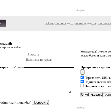
« Пред. запись
—
К дневнику
—
След. запись 
ь
ентарий:
 пароль на сайте:
Комментарий можно доб
нужно будет ввести сим
Напоминание пароля
тария:
смайлики
Прикрепить картинк
Переводить URL в
Подписаться на к
Подписать карти
рафии: (найти ошибки)