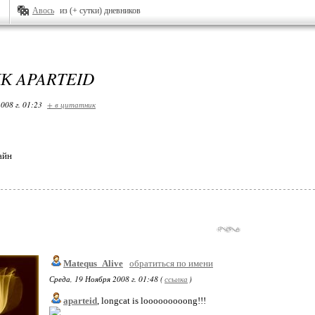
Авось
из (+ сутки) дневников
К APARTEID
008 г. 01:23
+ в цитатник
айн
Matequs_Alive
обратиться по имени
Среда, 19 Ноября 2008 г. 01:48 (
ссылка
)
aparteid
, longcat is looooooooong!!!