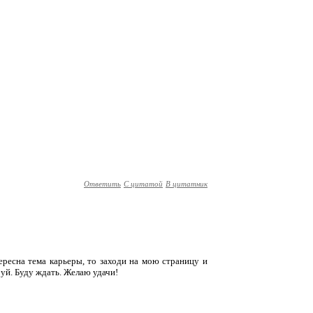
Ответить
С цитатой
В цитатник
ересна тема карьеры, то заходи на мою страницу и
уй. Буду ждать. Желаю удачи!