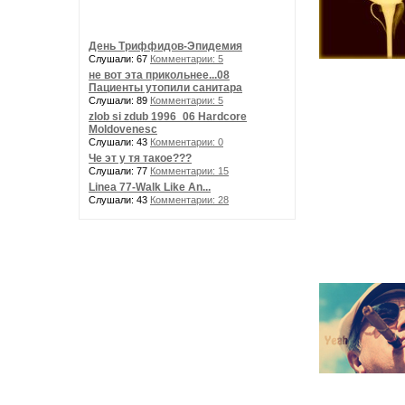
День Триффидов-Эпидемия
Слушали: 67
Комментарии: 5
не вот эта прикольнее...08
Пациенты утопили санитара
Слушали: 89
Комментарии: 5
zlob si zdub 1996_06 Hardcore
Moldovenesc
Слушали: 43
Комментарии: 0
Че эт у тя такое???
Слушали: 77
Комментарии: 15
Linea 77-Walk Like An...
Слушали: 43
Комментарии: 28