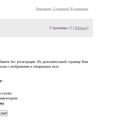
Ответить
С цитатой
В цитатник
»
Страницы:
[1] [
Новые
]
авить без регистрации. На дополнительной странице Вам
волы с изображения в специальное поле.
у:
 ссылку
омментарии
нку