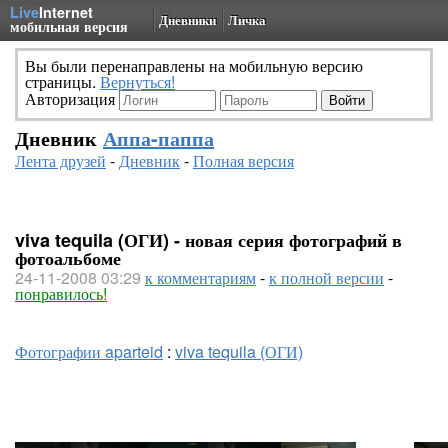
Live
Internet
Дневники
Личка
мобильная версия
Вы были перенаправлены на мобильную версию
страницы.
Вернуться!
Авторизация
Дневник
Аппа-паппа
Лента друзей
-
Дневник
-
Полная версия
viva tequila (ОГИ) - новая серия фотографий в
фотоальбоме
24-11-2008 03:29
к комментариям
-
к полной версии
-
понравилось!
Фотографии aparteid
:
viva tequila (ОГИ)