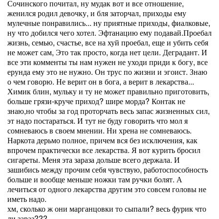
Сочинского почитал, ну мудак вот и все отношение,
женился родил девочку, и бля заторчал, приходы ему
мулечные понравились... ну приятные приходы, фиалковые,
ну что добился чего хотел. Эфтанацию ему подавай.Проебал
жизнь, семью, счастье, все на хуй проебал, еще и убить себя
не может сам, Это так просто, когда нет цели. Деградант. И
все эти комменты ты нам нужен не уходи приди к богу, все
ерунда ему это не нужно. Он трус по жизни и эгоист. Знаю
о чем говорю. Не верит он в бога, а верит в лекарства...
Химик блин, мульку и ту не может правильно приготовить,
больше грязи-круче приход? шире морда? Контак не
знаю,но чтобы за год проторчать весь запас жизненных сил,
эт надо постараться. И тут не буду говорить что мол я
сомневаюсь в своем мнении. Ни хрена не сомневаюсь.
Наркота дерьмо полное, причем вся без исключения, как
впрочем практически все лекарства. Я вот курить бросил
сигареты. Меня эта зараза дольше всего держала. И
зашибись между прочим себя чувствую, работоспособность
больше и вообще меньше ножки там ручки болят. А
лечиться от одного лекарства другим это совсем головы не
иметь надо.
хм, сколько ж они марганцовки то сыпали? весь фурик что
ли зараз???