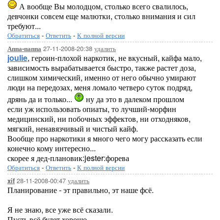
А вообще Вы молодцом, столько всего свалилось,
девчонки совсем еще малютки, столько внимания и сил
требуют...
Обратиться
-
Ответить
-
К полной версии
27-11-2008-20:38
удалить
Аппа-паппа
joulie
, героин-плохой наркотик, не вкусный, кайфа мало,
зависимость вырабатывается быстро, также растет доза,
слишком химический, именно от него обычно умирают
люди на передозах, меня ломало четверо суток подряд,
дрянь да и только...
ну да это в далеком прошлом
если уж использовать опиаты, то лучший-морфин
медицинский, ни побочных эффектов, ни отходняков,
мягкий, ненавязчивый и чистый кайф.
Вообще про наркотики я много чего могу рассказать если
конечно кому интересно...
скорее я дед-плановик:jester:форева
Обратиться
-
Ответить
-
К полной версии
28-11-2008-00:47
удалить
xif
Планирование - эт правильно, эт наше фсё.
Я не знаю, все уже всё сказали.
Пусть всё будет хорошо.