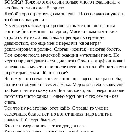
БОМЖа? Тоже из этой серии только много печальней.. я
вообще от таких дел бледнею.
Любой торч стремнято, сам знаешь.. Но его флажки уж как
то более ярко увели..
У меня здесь тоже три кренделя так же попали на этом
контаке (не помнишь наверное, Москва - вам там такие
строгаты ну на.. а был такой препарат в середине
девяностых, его еще мэн с передачи "своя игра"
рекламировал в ролике. Слоган - контак - некогда болеть.
Там короче после мулечной реакции мулечный прих. Но
через пару лет двига - см. диагнозы Соча), а морф он может
и нежен как мулатка, но после него пипл полюбэ на тяжести
перекидываеться. Чё нет разве?
Чё там у вас сейчас канает - незнаю, а здесь, на краю неба,
ныне оч популярны семена мака. Мерзота я тебе скажу ещё
та. Как прет не скажу сам, Бог миловал, но фраера иглавые
поют что чисто ханка. Только мрут они с тех семян - без
счета.
Так что ну ка его нах, этот кайф. С травы то уже не
саскочишь, базара нет, но вот от ширяя надо валить и
валить. И быстро быстро.
Кто не помер с винта, - того доедал гера.
Кто пережил герыч, - того съел джеф-контак.