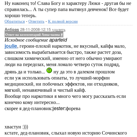
Ну наконец то! Слава Богу и характеру Люки - другая бы не
справилась... А ты супер папа вытянул девченок! Все будет
хорошо теперь.
Обратиться
-
Ответить
-
К полной версии
28-11-2008-12:15
удалить
Antipas
Ответ на комментарий Аппа-паппа
#
Исходное сообщение aparteid
joulie
, героин-плохой наркотик, не вкусный, кайфа мало,
зависимость вырабатывается быстро, также растет доза,
слишком химический, именно от него обычно умирают
люди на передозах, меня ломало четверо суток подряд,
дрянь да и только...
ну да это в далеком прошлом
если уж использовать опиаты, то лучший-морфин
медицинский, ни побочных эффектов, ни отходняков,
мягкий, ненавязчивый и чистый кайф.
Вообще про наркотики я много чего могу рассказать если
конечно кому интересно...
скорее я дед-плановик:jester:форева
хвастун :)))
кстате, дед-плановик, слыхал новую историю Сочинского