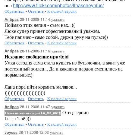
она
http://www.flickr.com/photos/linascheynius/
Обратиться
-
Ответить
-
К полной версии
28-11-2008-11:14
удалить
Antipas
Поймаю этих лепил - съем нах.. ((
Люке супер привет обреспектованый уважем.
Тебе папачес - само собой. держи руку на пульсе))
Обратиться
-
Ответить
-
К полной версии
28-11-2008-11:16
удалить
Antipas
Исходное сообщение aparteid
Умка сегодня сама стала кушать из бутылочки, значит уже
постоянный жилец... Да и какашки пардон сменились на
нормальные:}
Лана пора ийти кормить малявок...
)))))))))))))))))))))))))))
Обратиться
-
Ответить
-
К полной версии
28-11-2008-11:47
удалить
Antipas
Отец-героин
Ответ на комментарий La_Ma_nic
#
Ггг, +1 чё )))
Обратиться
-
Ответить
-
К полной версии
28-11-2008-12:03
удалить
voysss