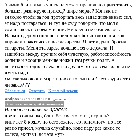
Химик блин, мульку и ту не может правильно приготовить,
больше грязи-круче приход? шире морда? Контак не
знаю,но чтобы за год проторчать весь запас жизненных сил,
эт надо постараться. И тут не буду говорить что мол я
сомневаюсь в своем мнении. Ни хрена не сомневаюсь.
Наркота дерьмо полное, причем вся без исключения, как
впрочем практически все лекарства. Я вот курить бросил
сигареты. Меня эта зараза дольше всего держала. И
зашибись между прочим себя чувствую, работоспособность
больше и вообще меньше ножки там ручки болят. А
лечиться от одного лекарства другим это совсем головы не
иметь надо.
хм, сколько ж они марганцовки то сыпали? весь фурик что
ли зараз???
Обратиться
-
Ответить
-
К полной версии
28-11-2008-20:06
удалить
Antipas
Ответ на комментарий Аппа-паппа
#
Исходное сообщение aparteid
цветек солнышко, блин без хвастовства, веришь?
винт лет 8 кряду, но осторожно, гер понемногу, но все
равно присел, мулька случайно, кокс пару раз какие то
колеса, экстази, вся эта муть