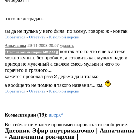
а кто не деградант
зы да не пулька у него была. по всему. говорю ж - контак
Обратиться
-
Ответить
-
К полной версии
29-11-2008-20:57
удалить
Аппа-паппа
контак это то что еще в аптеке
Ответ на комментарий Antipas
#
можно купить без проблем, а готовить как мульку надо и
приход не мулечный а скажем смесь мульки и чего то
горячего и грязного....
кажется пробовал раза 2 дерьмо да и только
а вообще то не помню я такого названия... хм.
Обратиться
-
Ответить
-
К полной версии
Комментарии (19):
вверх^
Вы сейчас не можете прокомментировать это сообщение.
Дневник Эфир внутриматочно | Аппа-паппа
- Аппа-паппа рок-архив |