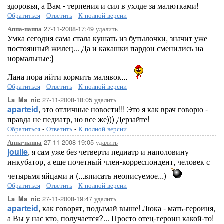
здоровья, а Вам - терпения и сил в ухлде за малютками!
Обратиться
-
Ответить
-
К полной версии
27-11-2008-17:49
удалить
Аппа-паппа
Умка сегодня сама стала кушать из бутылочки, значит уже
постоянный жилец... Да и какашки пардон сменились на
нормальные:}
Лана пора ийти кормить малявок...
Обратиться
-
Ответить
-
К полной версии
27-11-2008-18:05
удалить
La_Ma_nic
aparteid
, это отличные новости!!! Это я как врач говорю -
правда не педиатр, но все же))) Дерзайте!
Обратиться
-
Ответить
-
К полной версии
27-11-2008-19:05
удалить
Аппа-паппа
joulie
, я сам уже без четверти педиатр и наполовину
инкубатор, а еще почетный член-корреспондент, человек с
четырьмя яйцами и (...вписать неописуемое...)
Обратиться
-
Ответить
-
К полной версии
27-11-2008-19:47
удалить
La_Ma_nic
aparteid
, как говорят, подымай выше! Люка - мать-героиня,
а Вы у нас кто, получается?... Просто отец-героин какой-то!