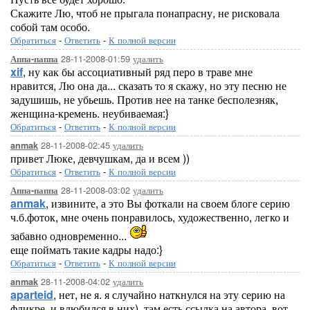
Скажите Лю, чтоб не прыгала понапрасну, не рисковала
собой там особо.
Обратиться
-
Ответить
-
К полной версии
28-11-2008-01:59
удалить
Аппа-паппа
xif
, ну как бы ассоциативный ряд перо в траве мне
нравится, Лю она да... сказать то я скажу, но эту песню не
задушишь, не убьешь. Против нее на танке бесполезняк,
женщина-кремень. неубиваемая:}
Обратиться
-
Ответить
-
К полной версии
28-11-2008-02:45
удалить
anmak
привет Люке, девчушкам, да и всем ))
Обратиться
-
Ответить
-
К полной версии
28-11-2008-03:02
удалить
Аппа-паппа
anmak
, извините, а это Вы фоткали на своем блоге серию
ч.б.фоток, мне очень понравилось, художественно, легко и
забавно одновременно...
еще поймать такие кадры надо:}
Обратиться
-
Ответить
-
К полной версии
28-11-2008-04:02
удалить
anmak
aparteid
, нет, не я. я случайно наткнулся на эту серию на
фликре, и влюбился в них). там есть ссылка на автора. вот