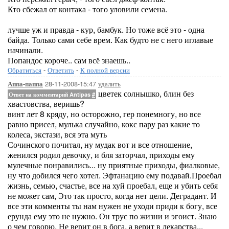
Кто сбежал от контака - того уловили семена.
лучше уж и правда - кур, бамбук. Но тоже всё это - одна
байда. Только сами себе врем. Как будто не с него иглавые
начинали.
Попандос короче.. сам всё знаешь..
Обратиться
-
Ответить
-
К полной версии
28-11-2008-15:47
удалить
Аппа-паппа
цветек солнышко, блин без
Ответ на комментарий Antipas
#
хвастовства, веришь?
винт лет 8 кряду, но осторожно, гер понемногу, но все
равно присел, мулька случайно, кокс пару раз какие то
колеса, экстази, вся эта муть
Сочинского почитал, ну мудак вот и все отношение,
женился родил девочку, и бля заторчал, приходы ему
мулечные понравились... ну приятные приходы, фиалковые,
ну что добился чего хотел. Эфтанацию ему подавай.Проебал
жизнь, семью, счастье, все на хуй проебал, еще и убить себя
не может сам, Это так просто, когда нет цели. Деградант. И
все эти комменты ты нам нужен не уходи приди к богу, все
ерунда ему это не нужно. Он трус по жизни и эгоист. Знаю
о чем говорю. Не верит он в бога, а верит в лекарства...