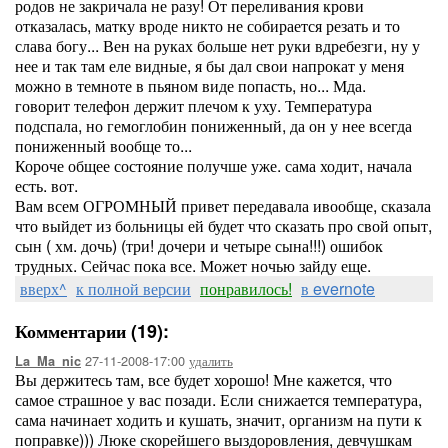
родов не закричала не разу! От переливания крови
отказалась, матку вроде никто не собирается резать и то
слава богу... Вен на руках больше нет руки вдребезги, ну у
нее и так там еле видные, я бы дал свои напрокат у меня
можно в темноте в пьяном виде попасть, но... Мда.
говорит телефон держит плечом к уху. Температура
подспала, но гемоглобин пониженный, да он у нее всегда
пониженный вообще то...
Короче общее состояние получше уже. сама ходит, начала
есть. вот.
Вам всем ОГРОМНЫЙ привет передавала ивообще, сказала
что выйдет из больницы ей будет что сказать про свой опыт,
сын ( хм. дочь) (три! дочери и четыре сына!!!) ошибок
трудных. Сейчас пока все. Может ночью зайду еще.
вверх^
к полной версии
понравилось!
в evernote
Комментарии (19):
27-11-2008-17:00
удалить
La_Ma_nic
Вы держитесь там, все будет хорошо! Мне кажется, что
самое страшное у вас позади. Если снижается температура,
сама начинает ходить и кушать, значит, организм на пути к
поправке))) Люке скорейшего выздоровления, девчушкам