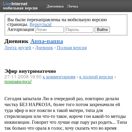
Live
Internet
Дневники
Личка
мобильная версия
Вы были перенаправлены на мобильную версию
страницы.
Вернуться!
Авторизация
Дневник
Аппа-паппа
Лента друзей
-
Дневник
-
Полная версия
Эфир внутриматочно
27-11-2008 16:50
к комментариям
-
к полной версии
-
понравилось!
Сегодня запытали Лю в очередной раз, повторно делали
чистку БЕЗ НАРКОЗА, более того потом захреначили ей
туда эфир и все пожгли к такой матери, типа для
стерилизации или что-то такое, короче гон какой-то методы
инквизиции. Говорит что лучше еще пару раз родить... Типа
так больно что орала в голос, хочу сказать что во время