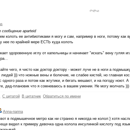
as
 сообщение aparteid
ем колоть ее антибиотиками я могу и сам, например в ноги, потому как в
 у нее по крайней мере ЕСТЬ куда колоть
кает здоровенную иглу от капельницы и начинает "искать" вену гуляя иг
ра...
айте чего, я чисто как доктор доктору - может луче не в ноги а подмышк
людей ))) что ножные вены и болючие, не слабее кистей, но главная кос
с одного раза и потом как жгутики, и бегать мешают, и на погоду ноют. 
е, дед-плановик что я сомневаюсь в вашем умении. Не могу молчать ))) 
ь
С цитатой
В цитатник
Обратиться по имени
Аппа-паппа
 вот в подмышечное метро как ни странно я никогда не колол:} хотя насл
 еще видел к примеру девочка одна колола инсулинкой кислоту под язык
оказывай