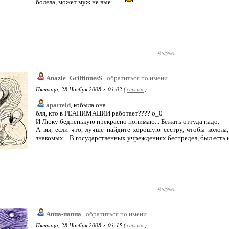
болела, может муж не вые...
Anazie_GriffinnesS
обратиться по имени
Пятница, 28 Ноября 2008 г. 03:02 (
ссылка
)
aparteid
, кобыла она...
бля, кто в РЕАНИМАЦИИ работает???? о_0
И Люку бедненькую прекрасно понимаю... Бежать оттуда надо.
А вы, если что, лучше найдите хорошую сестру, чтобы колола, 
знакомых... В государственных учреждениях беспредел, был есть 
Аппа-паппа
обратиться по имени
Пятница, 28 Ноября 2008 г. 03:15 (
ссылка
)