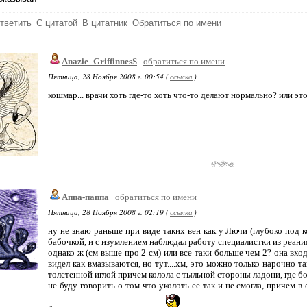
тветить
С цитатой
В цитатник
Обратиться по имени
Anazie_GriffinnesS
обратиться по имени
Пятница, 28 Ноября 2008 г. 00:54 (
ссылка
)
кошмар... врачи хоть где-то хоть что-то делают нормально? или это
Аппа-паппа
обратиться по имени
Пятница, 28 Ноября 2008 г. 02:19 (
ссылка
)
ну не знаю раньше при виде таких вен как у Лючи (глубоко под к
бабочкой, и с изумлением наблюдал работу специалистки из реани
однако ж (см выше про 2 см) или все таки больше чем 2? она вход
видел как вмазываются, но тут....хм, это можно только нарочно 
толстенной иглой причем колола с тыльной стороны ладони, где бо
не буду говорить о том что уколоть ее так и не смогла, причем в