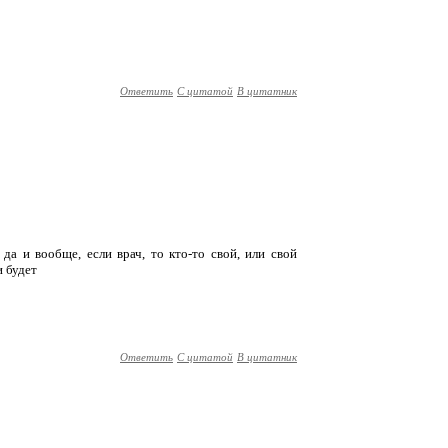
Ответить
С цитатой
В цитатник
да и вообще, если врач, то кто-то свой, или свой
и будет
Ответить
С цитатой
В цитатник