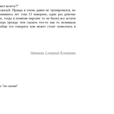
жет колоть??
пожалуй. Правда я очень давно не тренировался, но
анимаюсь лет этак 13 наверное, один раз девочке
о, тогда и понятия пирсинг то не было) все кстати
перь прежде чем сказать что-то как то возникала
ообще это говорить или может стоит помолчать в
Ответить
С цитатой
В цитатник
то "по своим"