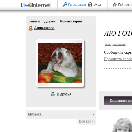
Регистрация
Вход
Рейтинги
Записи
Друзья
Комментарии
Аппа-паппа
ЛЮ ГОТ
+ в цитатник
Cообщение скры
Прочитать сооб
В друзья
Комментироват
Музыка
-
Все (107)