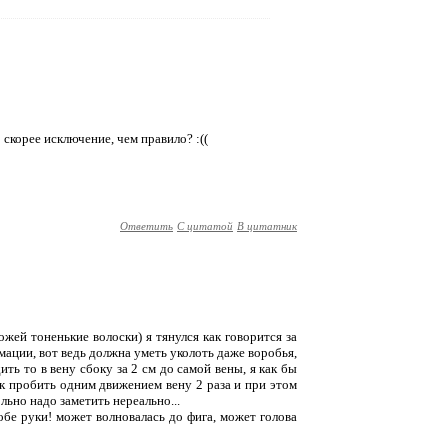
 скорее исключение, чем правило? :((
Ответить
С цитатой
В цитатник
ожей тоненькие волоски) я тянулся как говорится за
мации, вот ведь должна уметь уколоть даже воробья,
ить то в вену сбоку за 2 см до самой вены, я как бы
так пробить одним движением вену 2 раза и при этом
льно надо заметить нереально...
 обе руки! может волновалась до фига, может голова