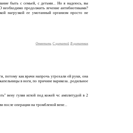
ание быть с семьей, с детьми... Но я надеюсь, вы
О необходимо продолжить лечение антибиотиками?
акой нагрузкой ее умотанный организм просто не
Ответить
С цитатой
В цитатник
ги, потому как врачи напрочь угрохали ей руки, она
 капельницы в ноги, по причине варикоза...родильное
ть" вену гуляя иглой под кожей чс амплитудой в 2
ми после операции на тромбленой вене...