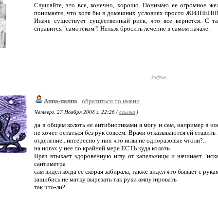
Слушайте, это все, конечно, хорошо. Понимаю ее огромное жел
понимаете, что хотя бы в домашних условиях просто ЖИЗНЕНН
Иначе существует существенный риск, что все вернется. С т
справится "самотеком"! Нельзя бросить лечение в самом начале.
Аппа-паппа
обратиться по имени
Четверг, 27 Ноября 2008 г. 22:26 (
ссылка
)
да в общем колоть ее антибиотиками я могу и сам, например в но
не хочет остаться без рук совсем. Врачи отказываются ей ставить
отделение...интересно у них что иглы не одноразовые чтоли?..
на ногах у нее по крайней мере ЕСТЬ куда колоть
Врач втыкает здоровенную иглу от капельницы и начинает "иска
сантиметра
сам видел когда ее скорая забирала, также видел что бывает с рука
зашибись не матку вырезать так руки ампутировать
так что-ли?