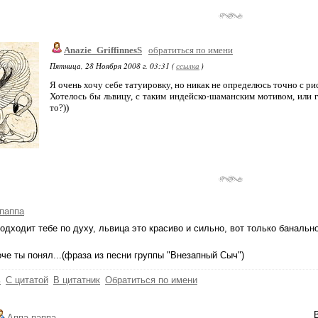
Anazie_GriffinnesS
обратиться по имени
Пятница, 28 Ноября 2008 г. 03:31 (
ссылка
)
Я очень хочу себе татуировку, но никак не определюсь точно с рис
Хотелось бы львицу, с таким индейско-шаманским мотивом, или г
то?))
паппа
одходит тебе по духу, львица это красиво и сильно, вот только банальн
роче ты понял...(фраза из песни группы "Внезапный Сыч")
ь
С цитатой
В цитатник
Обратиться по имени
Аппа-паппа