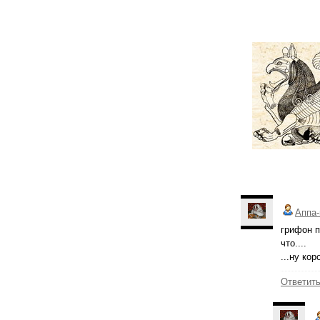
Аппа-
грифон п
что....
...ну ко
Ответит