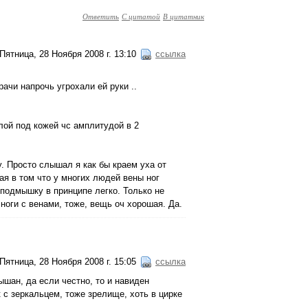
Ответить
С цитатой
В цитатник
Пятница, 28 Ноября 2008 г. 13:10
ссылка
рачи напрочь угрохали ей руки ..
лой под кожей чс амплитудой в 2
у. Просто слышал я как бы краем уха от
ая в том что у многих людей вены ног
А подмышку в принципе легко. Только не
ноги с венами, тоже, вещь оч хорошая. Да.
Пятница, 28 Ноября 2008 г. 15:05
ссылка
ышан, да если честно, то и навиден
 с зеркальцем, тоже зрелище, хоть в цирке