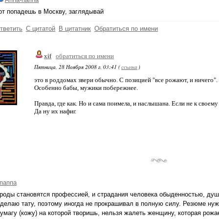
от попадешь в Москву, заглядывай
тветить
С цитатой
В цитатник
Обратиться по имени
xif
обратиться по имени
Пятница, 28 Ноября 2008 г. 03:41 (
ссылка
)
это в роддомах звери обычно. С позицией "все рожают, и ничего".
Особенно бабы, мужики побережнее.
Правда, где как. Но и сама поимела, и наслышана. Если не к своем
Да ну их нафиг.
паппа
 роды становятся профессией, и страдания человека обыденностью, душ
делаю тату, поэтому иногда не прокрашивал в полную силу. Резюме нуж
умагу (кожу) на которой творишь, нельзя жалеть женщину, которая рожае