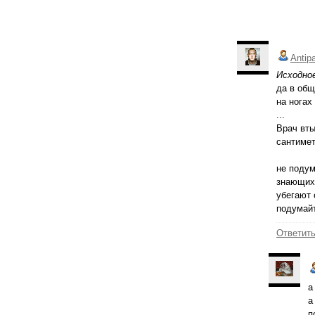
Antip
Исходное
да в общ
на ногах
...
Врач вты
сантимет
не подум
знающих 
убегают 
подумайт
Ответит
а
а
п