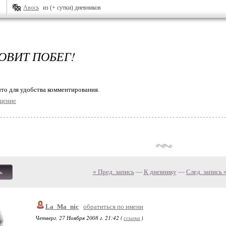
Авось
из (+ сутки) дневников
ОВИТ ПОБЕГ!
то для удобства комментирования.
щение
« Пред. запись
—
К дневнику
—
След. запись 
ь
La_Ma_nic
обратиться по имени
Четверг, 27 Ноября 2008 г. 21:42 (
ссылка
)