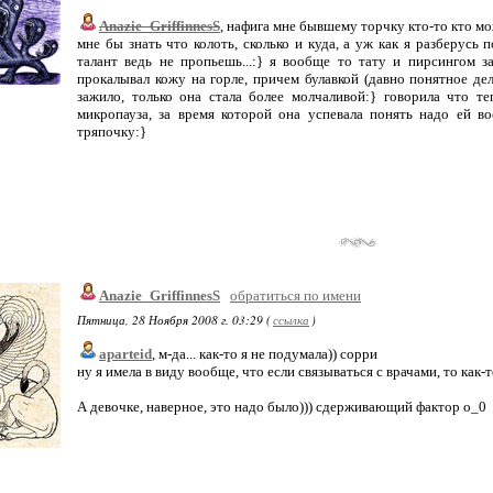
Anazie_GriffinnesS
, нафига мне бывшему торчку кто-то кто мо
мне бы знать что колоть, сколько и куда, а уж как я разберусь 
талант ведь не пропьешь...:} я вообще то тату и пирсингом з
прокалывал кожу на горле, причем булавкой (давно понятное дел
зажило, только она стала более молчаливой:} говорила что те
микропауза, за время которой она успевала понять надо ей в
тряпочку:}
Anazie_GriffinnesS
обратиться по имени
Пятница, 28 Ноября 2008 г. 03:29 (
ссылка
)
aparteid
, м-да... как-то я не подумала)) сорри
ну я имела в виду вообще, что если связываться с врачами, то как-
А девочке, наверное, это надо было))) сдерживающий фактор о_0