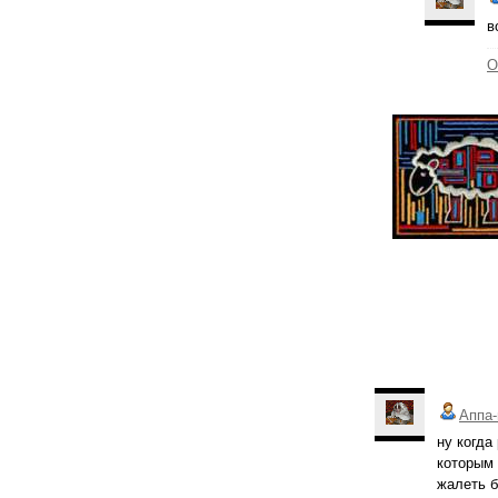
в
О
Аппа-
ну когда
которым 
жалеть б