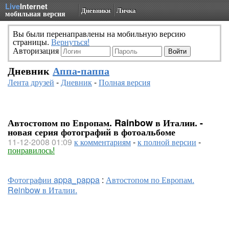
Live
Internet
Дневники
Личка
мобильная версия
Вы были перенаправлены на мобильную версию
страницы.
Вернуться!
Авторизация
Дневник
Аппа-паппа
Лента друзей
-
Дневник
-
Полная версия
Автостопом по Европам. Rainbow в Италии. -
новая серия фотографий в фотоальбоме
11-12-2008 01:09
к комментариям
-
к полной версии
-
понравилось!
Фотографии appa_pappa
:
Автостопом по Европам.
Reinbow в Италии.