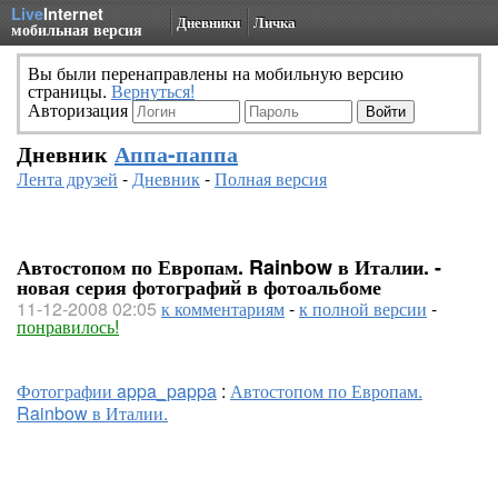
Live
Internet
Дневники
Личка
мобильная версия
Вы были перенаправлены на мобильную версию
страницы.
Вернуться!
Авторизация
Дневник
Аппа-паппа
Лента друзей
-
Дневник
-
Полная версия
Автостопом по Европам. Rainbow в Италии. -
новая серия фотографий в фотоальбоме
11-12-2008 02:05
к комментариям
-
к полной версии
-
понравилось!
Фотографии appa_pappa
:
Автостопом по Европам.
Rainbow в Италии.