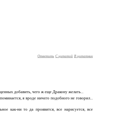
Ответить
С цитатой
В цитатник
ценных добавить, чего ж еще Дракону желать...
 упоминается, я вроде ничего подобного не говорил...
льное как-ни то да проявится, все нарисуется, все