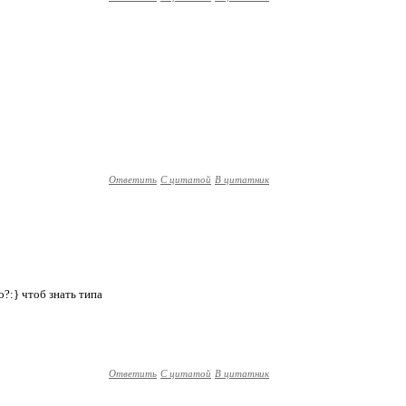
Ответить
С цитатой
В цитатник
?:} чтоб знать типа
Ответить
С цитатой
В цитатник