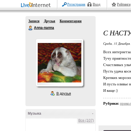
Регистрация
Вход
Рейтинги
Записи
Друзья
Комментарии
Аппа-паппа
С НАС
Среда, 31 Декабря 
Всех интернетза
Тучу приятносте
Счастливых улыб
Пусть удача косн
Крепких морозов
И пусть оливье н
И ваще:}
В друзья
Рубрики:
прико
Музыка
-
Все (107)