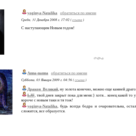
yoginya-Natalika
обратиться по имени
Среда, 31 Декабря 2008 г. 17:02 (
ссылка
)
С наступающим Новым годом!
Аппа-паппа
обратиться по имени
Суббота, 03 Января 2009 г. 04:56 (
ссылка
)
Дракон_Великий
, ну золота конечно, можно еще камней драго
LJF
, твой днев закрыт пока для меня:} хотя... конец какой то
короче с новым таки и тя тож!
yoginya-Natalika
, будь всегда бодра и очаровательна, оста
сложится, все образуется.