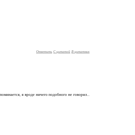
Ответить
С цитатой
В цитатник
 упоминается, я вроде ничего подобного не говорил...