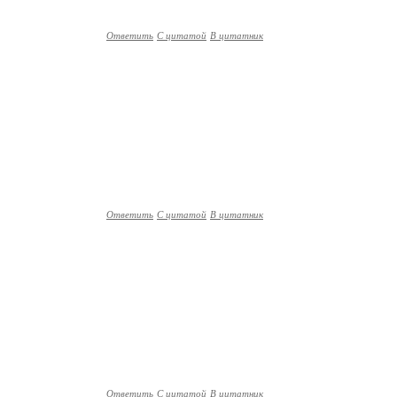
Ответить
С цитатой
В цитатник
Ответить
С цитатой
В цитатник
Ответить
С цитатой
В цитатник