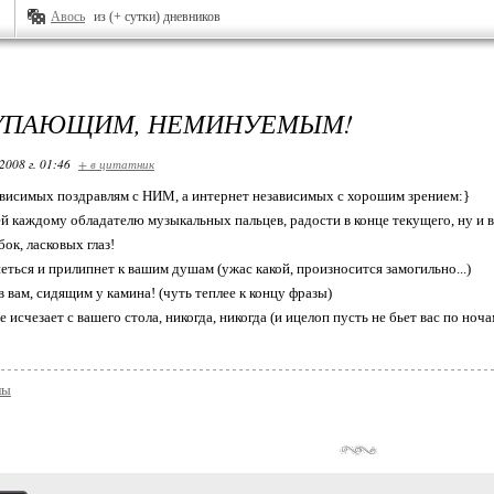
Авось
из (+ сутки) дневников
ТУПАЮЩИМ, НЕМИНУЕМЫМ!
2008 г. 01:46
+ в цитатник
висимых поздравлям с НИМ, а интернет независимых с хорошим зрением:}
й каждому обладателю музыкальных пальцев, радости в конце текущего, ну и в 
ок, ласковых глаз!
еться и прилипнет к вашим душам (ужас какой, произносится замогильно...)
 вам, сидящим у камина! (чуть теплее к концу фразы)
е исчезает с вашего стола, никогда, никогда (и ицелоп пусть не бьет вас по ноча
лы