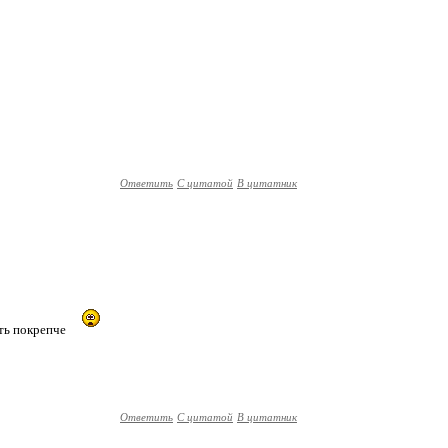
Ответить
С цитатой
В цитатник
ать покрепче
Ответить
С цитатой
В цитатник