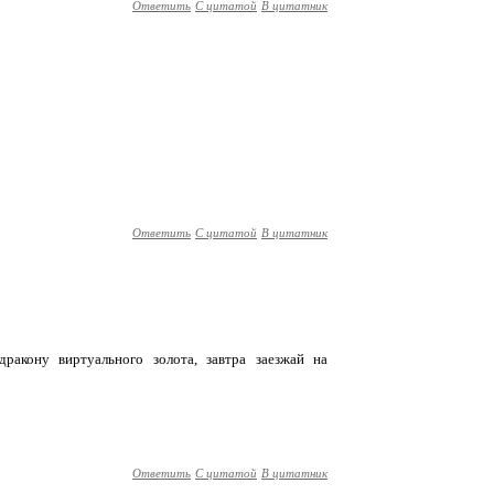
Ответить
С цитатой
В цитатник
Ответить
С цитатой
В цитатник
ракону виртуального золота, завтра заезжай на
Ответить
С цитатой
В цитатник