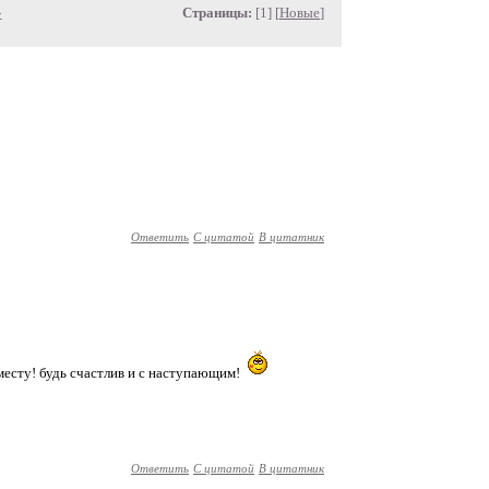
»
Страницы:
[1] [
Новые
]
Ответить
С цитатой
В цитатник
 месту! будь счастлив и с наступающим!
Ответить
С цитатой
В цитатник