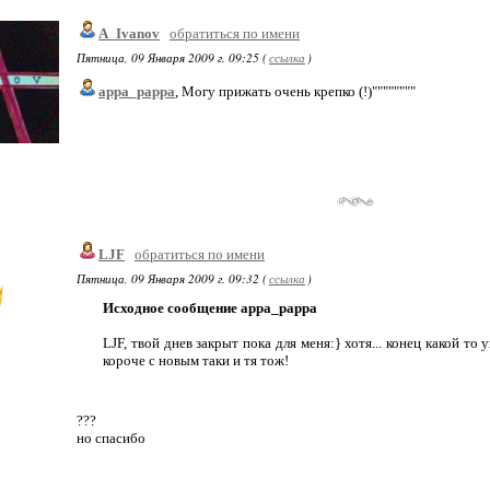
A_Ivanov
обратиться по имени
Пятница, 09 Января 2009 г. 09:25 (
ссылка
)
appa_pappa
, Могу прижать очень крепко (!)""""""""
LJF
обратиться по имени
Пятница, 09 Января 2009 г. 09:32 (
ссылка
)
Исходное сообщение appa_pappa
LJF, твой днев закрыт пока для меня:} хотя... конец какой то
короче с новым таки и тя тож!
???
но спасибо