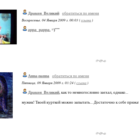
Дракон_Великий
обратиться по имени
Воскресенье, 04 Января 2009 г. 00:03 (
ссылка
)
appa_pappa
, =)"""
Аппа-паппа
обратиться по имени
Пятница, 09 Января 2009 г. 03:24 (
ссылка
)
Дракон_Великий
, как то немногословно заехал, однако...
мужик! Твоей курткой можно запытать... Достаточно к себе приж