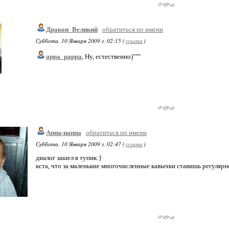
Дракон_Великий
обратиться по имени
Суббота, 10 Января 2009 г. 02:15 (
ссылка
)
appa_pappa
, Ну, естественно)"""
Аппа-паппа
обратиться по имени
Суббота, 10 Января 2009 г. 02:47 (
ссылка
)
диалог зашел в тупик:}
кста, что за маленькие многочисленные кавычки ставишь регулярно