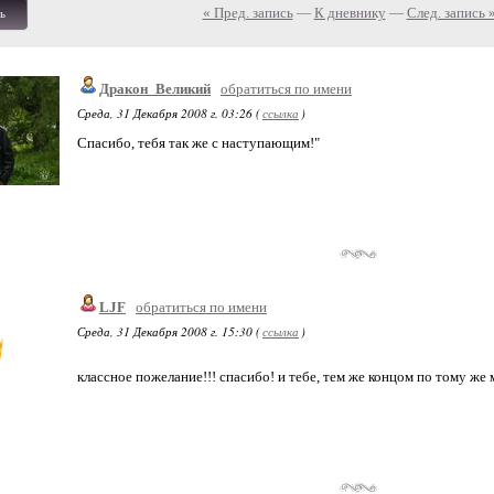
« Пред. запись
—
К дневнику
—
След. запись 
ь
Дракон_Великий
обратиться по имени
Среда, 31 Декабря 2008 г. 03:26 (
ссылка
)
Спасибо, тебя так же с наступающим!"
LJF
обратиться по имени
Среда, 31 Декабря 2008 г. 15:30 (
ссылка
)
классное пожелание!!! спасибо! и тебе, тем же концом по тому же