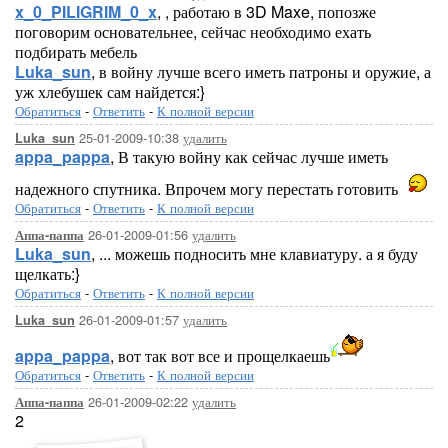
x_0_PILIGRIM_0_x
, , работаю в 3D Maxe, попозже
поговорим основательнее, сейчас необходимо ехать
подбирать мебель
Luka_sun
, в войну лучше всего иметь патроны и оружие, а
уж хлебушек сам найдется:}
Обратиться
-
Ответить
-
К полной версии
25-01-2009-10:38
удалить
Luka_sun
appa_pappa
, В такую войну как сейчас лучше иметь
надежного спутника. Впрочем могу перестать готовить
Обратиться
-
Ответить
-
К полной версии
26-01-2009-01:56
удалить
Аппа-паппа
Luka_sun
, ... можешь подносить мне клавиатуру. а я буду
щелкать:}
Обратиться
-
Ответить
-
К полной версии
26-01-2009-01:57
удалить
Luka_sun
appa_pappa
, вот так вот все и прощелкаешь
Обратиться
-
Ответить
-
К полной версии
26-01-2009-02:22
удалить
Аппа-паппа
2