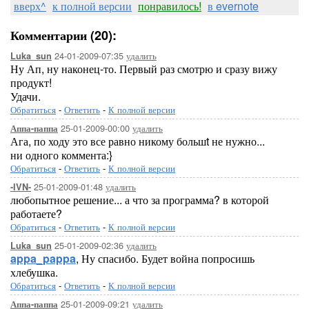
вверх^
к полной версии
понравилось!
в evernote
Комментарии (20):
24-01-2009-07:35
удалить
Luka_sun
Ну Ап, ну наконец-то. Первый раз смотрю и сразу вижу
продукт!
Удачи.
Обратиться
-
Ответить
-
К полной версии
25-01-2009-00:00
удалить
Аппа-паппа
Ага, по ходу это все равно никому большt не нужно...
ни одного коммента:}
Обратиться
-
Ответить
-
К полной версии
25-01-2009-01:48
удалить
-IVN-
любопытное решение... а что за программа? в которой
работаете?
Обратиться
-
Ответить
-
К полной версии
25-01-2009-02:36
удалить
Luka_sun
appa_pappa
, Ну спасибо. Будет война попросишь
хлебушка.
Обратиться
-
Ответить
-
К полной версии
25-01-2009-09:21
удалить
Аппа-паппа