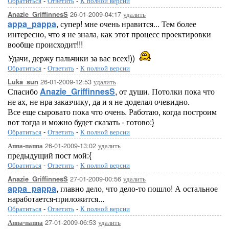
Обратиться
-
Ответить
-
К полной версии
26-01-2009-04:17
удалить
Anazie_GriffinnesS
appa_pappa
, супер! мне очень нравится... Тем более
интересно, что я не знала, как этот процесс проектировки
вообще происходит!!!
Удачи, держу пальчики за вас всех!))
Обратиться
-
Ответить
-
К полной версии
26-01-2009-12:53
удалить
Luka_sun
Спасибо
Anazie_GriffinnesS
, от души. Потолки пока что
не ах, не нра заказчику, да и я не доделал очевидно.
Все еще сыровато пока что очень. Работаю, когда построим
вот тогда и можно будет сказать - готово:}
Обратиться
-
Ответить
-
К полной версии
26-01-2009-13:02
удалить
Аппа-паппа
предыдущий пост мой:{
Обратиться
-
Ответить
-
К полной версии
27-01-2009-00:56
удалить
Anazie_GriffinnesS
appa_pappa
, главно дело, что дело-то пошло! А остальное
наработается-приложится...
Обратиться
-
Ответить
-
К полной версии
27-01-2009-06:53
удалить
Аппа-паппа