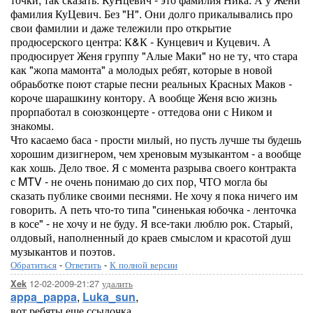
фамилия КуЦевич. Без "Н". Они долго прикалывались про
свои фамилии и даже тележили про открытие
продюсерского центра: К&К - Кунцевич и Куцевич. А
продюсирует Женя группу "Алые Маки" но не ту, что стара
как "жопа мамонта" а молодых ребят, которые в новой
обраьботке поют старые песни реальных Красных Маков -
короче шарашкину контору. А вообще Женя всю жизнь
прорпаботал в союзконцерте - оттедова они с Ником и
знакомы.
Что касаемо баса - прости милый, но пусть лучше ты будешь
хорошим дизигнером, чем хреновым музыкантом - а вообще
как хошь. Дело твое. Я с момента разрыва своего контракта
с MTV - не очень понимаю до сих пор, ЧТО могла бы
сказать публике своими песнями. Не хочу я пока ничего им
говорить. А петь что-то типа "синенькая юбочка - ленточка
в косе" - не хочу и не буду. Я все-таки люблю рок. Старый,
олдовый, наполненный до краев смыслом и красотой душ
музыкантов и поэтов.
Обратиться
-
Ответить
-
К полной версии
12-02-2009-21:27
удалить
Xek
appa_pappa
,
Luka_sun
,
вот ребяты еще ссылочка