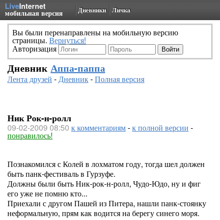
Live
Internet
Дневники
Личка
мобильная версия
Вы были перенаправлены на мобильную версию
страницы.
Вернуться!
Авторизация
Дневник
Аппа-паппа
Лента друзей
-
Дневник
-
Полная версия
Ник Рок-н-ролл
09-02-2009 08:50
к комментариям
-
к полной версии
-
понравилось!
Познакомился с Колей в лохматом году, тогда шел должен
быть панк-фестиваль в Гурзуфе.
Должны были быть Ник-рок-н-ролл, Чудо-Юдо, ну и фиг
его уже не помню кто...
Приехали с другом Пашей из Питера, нашли панк-стоянку
неформальную, прям как водится на берегу синего моря.