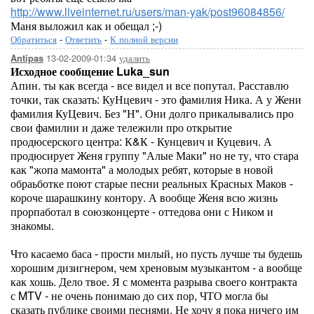
http://www.liveinternet.ru/users/man-yak/post96084856/
Маня выложил как и обещал ;-)
Обратиться
-
Ответить
-
К полной версии
13-02-2009-01:34
удалить
Antipas
Исходное сообщение Luka_sun
Апин. ты как всегда - все видел и все попутал. Расставлю
точки, так сказать: КуНцевич - это фамилия Ника. А у Жени
фамилия КуЦевич. Без "Н". Они долго прикалывались про
свои фамилии и даже тележили про открытие
продюсерского центра: К&К - Кунцевич и Куцевич. А
продюсирует Женя группу "Алые Маки" но не ту, что стара
как "жопа мамонта" а молодых ребят, которые в новой
обраьботке поют старые песни реальных Красных Маков -
короче шарашкину контору. А вообще Женя всю жизнь
прорпаботал в союзконцерте - оттедова они с Ником и
знакомы.
Что касаемо баса - прости милый, но пусть лучше ты будешь
хорошим дизигнером, чем хреновым музыкантом - а вообще
как хошь. Дело твое. Я с момента разрыва своего контракта
с MTV - не очень понимаю до сих пор, ЧТО могла бы
сказать публике своими песнями. Не хочу я пока ничего им