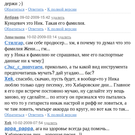
держи ;-)
Обратиться
-
Ответить
-
К полной версии
09-02-2009-15:42
удалить
Antipas
Кунцевич это Ник. Такая его фамилия.
Обратиться
-
Ответить
-
К полной версии
10-02-2009-03:14
удалить
Аппа-паппа
Стилгар
, сам себе продюсер... хм, я почему то думал что это
фамилия Жени..., гм...
ну у Ника я фамилию не спрашивал, мне его паспортные
данные ни к чему:}
сЭкс_с_попугаем
, прикольно, а ты какой вид инструмента
предпочитаешь мучать? дай угадаю.... бас?
Xek
, спасибо, скачаю, пусть будет, я вообще=то у Ника
люблю только одну песенку, это Хабаровские дни... Главное
я его при встрече постоянно мучаю, ну сделайте эту вещь
заново, ну сделайте... по итогу он признался что пытались
но что то у гитариста никак настрой и рифф не ловиться, а
че там ловить, чеьтыре аккорда по кругу, но вот как то так...
Обратиться
-
Ответить
-
К полной версии
10-02-2009-07:54
удалить
Xek
appa_pappa
, ага на здоровье всегда рад помочь...
Хабаровские дни... хорошая песня...))