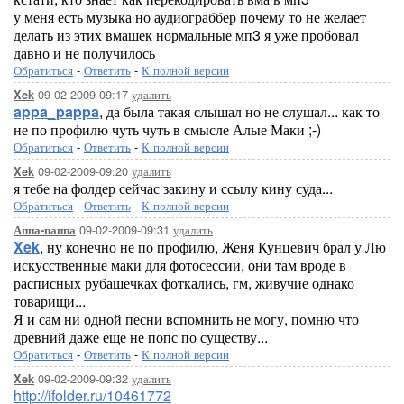
у меня есть музыка но аудиограббер почему то не желает
делать из этих вмашек нормальные мп3 я уже пробовал
давно и не получилось
Обратиться
-
Ответить
-
К полной версии
09-02-2009-09:17
удалить
Xek
appa_pappa
, да была такая слышал но не слушал... как то
не по профилю чуть чуть в смысле Алые Маки ;-)
Обратиться
-
Ответить
-
К полной версии
09-02-2009-09:20
удалить
Xek
я тебе на фолдер сейчас закину и ссылу кину суда...
Обратиться
-
Ответить
-
К полной версии
09-02-2009-09:31
удалить
Аппа-паппа
Xek
, ну конечно не по профилю, Женя Кунцевич брал у Лю
искусственные маки для фотосессии, они там вроде в
расписных рубашечках фоткались, гм, живучие однако
товарищи...
Я и сам ни одной песни вспомнить не могу, помню что
древний даже еще не попс по существу...
Обратиться
-
Ответить
-
К полной версии
09-02-2009-09:32
удалить
Xek
http://ifolder.ru/10461772