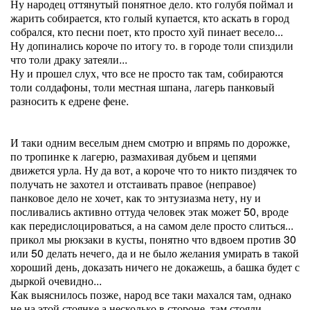
Ну народец оттянутый понятное дело. кто голубя поймал и
жарить собирается, кто голый купается, кто аскать в город
собрался, кто песни поет, кто просто хуй пинает весело...
Ну допинались короче по итогу то. в городе толи спиздили
что толи драку затеяли...
Ну и прошел слух, что все не просто так там, собираются
толи солдафоны, толи местная шпана, лагерь панковый
разносить к едрене фене.
И таки одним веселым днем смотрю и впрямь по дорожке,
по тропинке к лагерю, размахивая дубьем и цепями
движется урла. Ну да вот, а короче что то никто пиздячек то
получать не захотел и отстаивать правое (неправое)
панковое дело не хочет, как то энтузиазма нету, ну и
посливались активно оттуда человек этак может 50, вроде
как передислоцироваться, а на самом деле просто слиться...
прикол мы рюкзаки в кусты, понятно что вдвоем против 30
или 50 делать нечего, да и не было желания умирать в такой
хороший день, доказать ничего не докажешь, а башка будет с
дыркой очевидно...
Как выяснилось позже, народ все таки махался там, однако
не на этой стоянке а несколько в стороне, там стояли