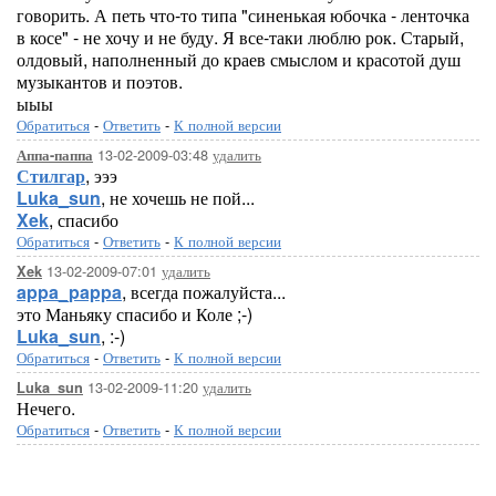
говорить. А петь что-то типа "синенькая юбочка - ленточка
в косе" - не хочу и не буду. Я все-таки люблю рок. Старый,
олдовый, наполненный до краев смыслом и красотой душ
музыкантов и поэтов.
ыыы
Обратиться
-
Ответить
-
К полной версии
13-02-2009-03:48
удалить
Аппа-паппа
Стилгар
, эээ
Luka_sun
, не хочешь не пой...
Xek
, спасибо
Обратиться
-
Ответить
-
К полной версии
13-02-2009-07:01
удалить
Xek
appa_pappa
, всегда пожалуйста...
это Маньяку спасибо и Коле ;-)
Luka_sun
, :-)
Обратиться
-
Ответить
-
К полной версии
13-02-2009-11:20
удалить
Luka_sun
Нечего.
Обратиться
-
Ответить
-
К полной версии