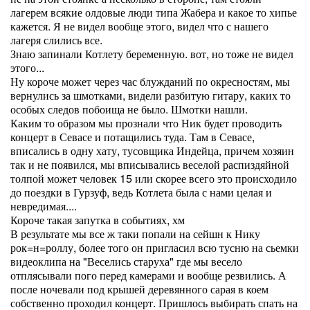
лагерем всякие олдовые люди типа Жабера и какое то хипье
кажется. Я не видел вообще этого, видел что с нашего
лагеря слились все.
Знаю запинали Котлету беременную. вот, но тоже не видел
этого...
Ну короче может через час блужданий по окресностям, мы
вернулись за шмотками, видели разбитую гитару, каких то
особых следов побоища не было. Шмотки нашли.
Каким то образом мы прознали что Ник будет проводить
концерт в Севасе и потащились туда. Там в Севасе,
вписались в одну хату, тусовщика Индейца, причем хозяин
так и не появился, мы вписывались веселой распиздяйной
толпой может человек 15 или скорее всего это происходило
до поездки в Гурзуф, ведь Котлета была с нами целая и
невредимая....
Короче такая запутка в событиях, хм
В результате мы все ж таки попали на сейшн к Нику
рок=н=роллу, более того он пригласил всю тусню на сьемки
видеоклипа на "Веселись старуха" где мы весело
отплясывали пого перед камерами и вообще резвились. А
после ночевали под крышей деревянного сарая в коем
собственно проходил концерт. Пришлось выбирать спать на