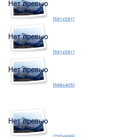
[591x591]
[591x591]
[698x405]
[700x699]