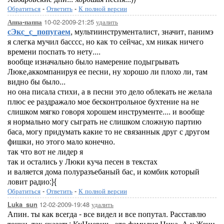
Обратиться
-
Ответить
-
К полной версии
10-02-2009-21:25
удалить
Аппа-паппа
сЭкс_с_попугаем
, мультиинструменталист, значит, панимэ
я слегка мучил басссс, но как то сейчас, хм никак ничего
времени поспать то нету....
вообще изначально было намерение подыгрывать
Люке,аккомпанируя ее песни, ну хорошо ли плохо ли, там
видно бы было...
но она писала стихи, а в песни это дело облекать не желала
плюс ее раздражало мое бесконтрольное бухтение на не
слишком мягко говоря хорошем инструменте.... и вообще
я нормально могу сыграть не слишком сложную партию
баса, могу придумать какие то не связаннык друг с другом
фишки, но этого мало конечно.
так что вот не лидер я
так и остались у Люки куча песен в текстах
и валяется дома полуразъебаный бас, и комбик который
ловит радио:}{
Обратиться
-
Ответить
-
К полной версии
12-02-2009-19:48
удалить
Luka_sun
Апин. ты как всегда - все видел и все попутал. Расставлю
точки, так сказать: КуНцевич - это фамилия Ника. А у Жени