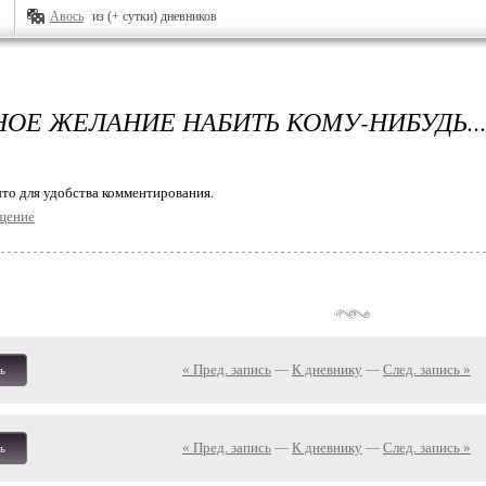
Авось
из (+ сутки) дневников
НОЕ ЖЕЛАНИЕ НАБИТЬ КОМУ-НИБУДЬ..
то для удобства комментирования.
щение
« Пред. запись
—
К дневнику
—
След. запись »
ь
« Пред. запись
—
К дневнику
—
След. запись »
ь