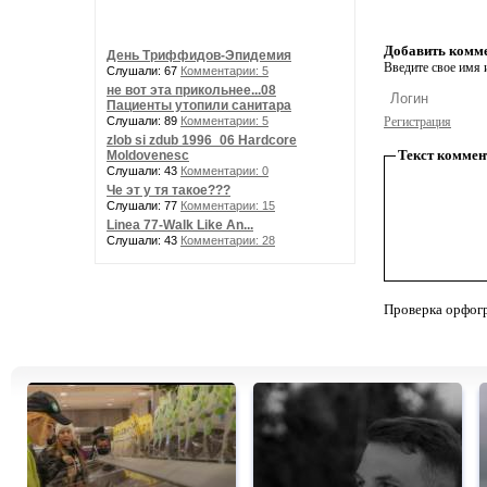
Добавить комм
День Триффидов-Эпидемия
Введите свое имя и
Слушали: 67
Комментарии: 5
не вот эта прикольнее...08
Пациенты утопили санитара
Слушали: 89
Комментарии: 5
Регистрация
zlob si zdub 1996_06 Hardcore
Текст коммен
Moldovenesc
Слушали: 43
Комментарии: 0
Че эт у тя такое???
Слушали: 77
Комментарии: 15
Linea 77-Walk Like An...
Слушали: 43
Комментарии: 28
Проверка орфог