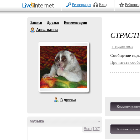
Регистрация
Вход
Рейтинги
Записи
Друзья
Комментарии
Аппа-паппа
СТРАСТ
+ в цитатник
Cообщение скры
Прочитать сооб
В друзья
Комментироват
Музыка
-
Все (107)
Комментироват