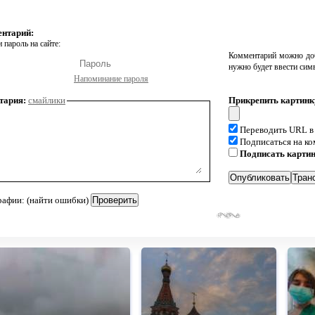
ентарий:
 пароль на сайте:
Комментарий можно доб
нужно будет ввести сим
Напоминание пароля
тария:
смайлики
Прикрепить картинк
Переводить URL в
Подписаться на к
Подписать карти
рафии: (найти ошибки)