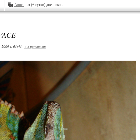
Авось
из (+ сутки) дневников
FACE
 2009 г. 03:43
+ в цитатник