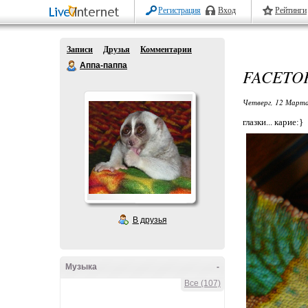
Регистрация
Вход
Рейтинги
Записи
Друзья
Комментарии
Аппа-паппа
FACETO
Четверг, 12 Марта
глазки... карие:}
В друзья
Музыка
-
Все (107)