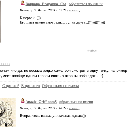
Варвара_Егоровна_Яга
обратиться по имени
Четверг, 12 Марта 2009 г. 07:22 (
ссылка
)
К первой...)))
Его глаза нежно смотрели...друг на друга...)))))))))))))))
паппа
очим иногда, но весьма редко хамелеон смотрит в одну точку, например
 умеет вообще одним глазом спать а вторым наблюдать...:}
ь
С цитатой
В цитатник
Обратиться по имени
Anazie_GriffinnesS
обратиться по имени
Четверг, 12 Марта 2009 г. 18:21 (
ссылка
)
Вторая тоже вышла уникальная, однако))