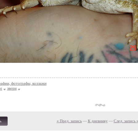
афии, фотографы, коллажи
е
звери
« Пред. запись
—
К дневнику
—
След. запись 
ь