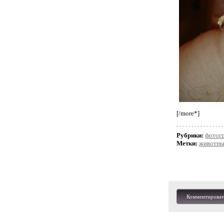
[/more*]
Рубрики:
фотогр
Метки:
животны
Комментироват