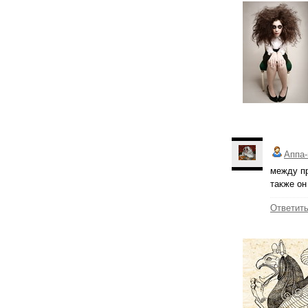
Аппа-
между пр
также он
Ответит