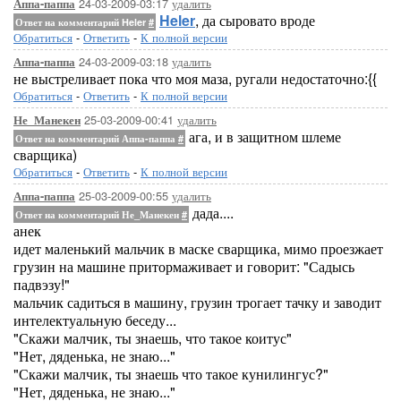
24-03-2009-03:17
удалить
Аппа-паппа
Heler
, да сыровато вроде
Ответ на комментарий Heler
#
Обратиться
-
Ответить
-
К полной версии
24-03-2009-03:18
удалить
Аппа-паппа
не выстреливает пока что моя маза, ругали недостаточно:{{
Обратиться
-
Ответить
-
К полной версии
25-03-2009-00:41
удалить
Не_Манекен
ага, и в защитном шлеме
Ответ на комментарий Аппа-паппа
#
сварщика)
Обратиться
-
Ответить
-
К полной версии
25-03-2009-00:55
удалить
Аппа-паппа
дада....
Ответ на комментарий Не_Манекен
#
анек
идет маленький мальчик в маске сварщика, мимо проезжает
грузин на машине притормаживает и говорит: "Садысь
падвэзу!"
мальчик садиться в машину, грузин трогает тачку и заводит
интелектуальную беседу...
"Скажи малчик, ты знаешь, что такое коитус"
"Нет, дяденька, не знаю..."
"Скажи малчик, ты знаешь что такое кунилингус?"
"Нет, дяденька, не знаю..."