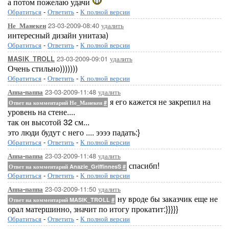
а потом пожелаю удачи
Обратиться
-
Ответить
-
К полной версии
23-03-2009-08:40
удалить
Не_Манекен
интересный дизайн унитаза)
Обратиться
-
Ответить
-
К полной версии
23-03-2009-09:01
удалить
MASIK_TROLL
Очень стильно)))))))
Обратиться
-
Ответить
-
К полной версии
23-03-2009-11:48
удалить
Аппа-паппа
я его кажется не закрепил на
Ответ на комментарий Не_Манекен
#
уровень на стене....
так он высотой 32 см...
это люди будут с него .... ээээ падать:}
Обратиться
-
Ответить
-
К полной версии
23-03-2009-11:48
удалить
Аппа-паппа
спасибп!
Ответ на комментарий Anazie_GriffinnesS
#
Обратиться
-
Ответить
-
К полной версии
23-03-2009-11:50
удалить
Аппа-паппа
ну вроде бы заказчик еще не
Ответ на комментарий MASIK_TROLL
#
орал матершинно, значит по итогу прокатит:}}}}}
Обратиться
-
Ответить
-
К полной версии