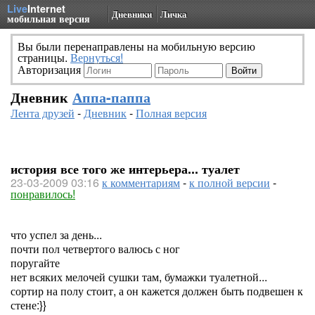
Live
Internet
Дневники
Личка
мобильная версия
Вы были перенаправлены на мобильную версию
страницы.
Вернуться!
Авторизация
Дневник
Аппа-паппа
Лента друзей
-
Дневник
-
Полная версия
история все того же интерьера... туалет
23-03-2009 03:16
к комментариям
-
к полной версии
-
понравилось!
что успел за день...
почти пол четвертого валюсь с ног
поругайте
нет всяких мелочей сушки там, бумажки туалетной...
сортир на полу стоит, а он кажется должен быть подвешен к
стене:}}