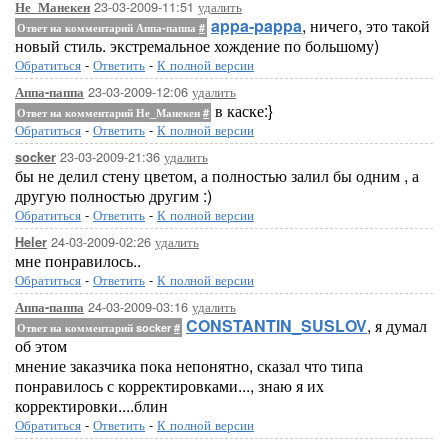
23-03-2009-11:51
удалить
Не_Манекен
appa-pappa
, ничего, это такой
Ответ на комментарий Аппа-паппа
#
новый стиль. экстремальное хождение по большому)
Обратиться
-
Ответить
-
К полной версии
23-03-2009-12:06
удалить
Аппа-паппа
в каске:}
Ответ на комментарий Не_Манекен
#
Обратиться
-
Ответить
-
К полной версии
23-03-2009-21:36
удалить
socker
бы не делил стену цветом, а полностью залил бы одним , а
другую полностью другим :)
Обратиться
-
Ответить
-
К полной версии
24-03-2009-02:26
удалить
Heler
мне понравилось..
Обратиться
-
Ответить
-
К полной версии
24-03-2009-03:16
удалить
Аппа-паппа
CONSTANTIN_SUSLOV
, я думал
Ответ на комментарий socker
#
об этом
мнение заказчика пока непонятно, сказал что типа
понравилось с корректировками..., знаю я их
корректировки....блин
Обратиться
-
Ответить
-
К полной версии