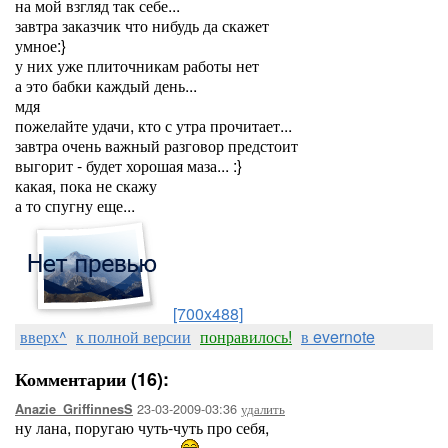
на мой взгляд так себе...
завтра заказчик что нибудь да скажет
умное:}
у них уже плиточникам работы нет
а это бабки каждый день...
мдя
пожелайте удачи, кто с утра прочитает...
завтра очень важный разговор предстоит
выгорит - будет хорошая маза... :}
какая, пока не скажу
а то спугну еще...
[700x488]
вверх^
к полной версии
понравилось!
в evernote
Комментарии (16):
23-03-2009-03:36
удалить
Anazie_GriffinnesS
ну лана, поругаю чуть-чуть про себя,