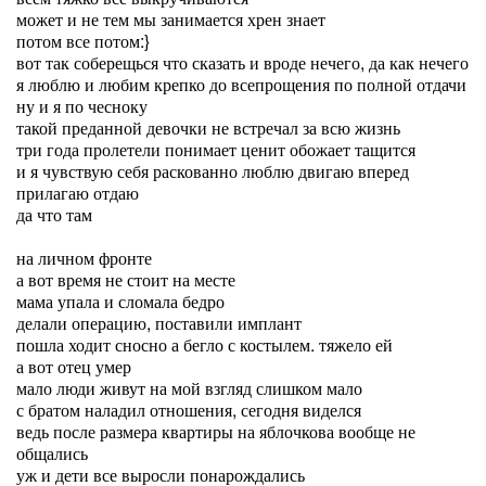
может и не тем мы занимается хрен знает
потом все потом:}
вот так соберещься что сказать и вроде нечего, да как нечего
я люблю и любим крепко до всепрощения по полной отдачи
ну и я по чесноку
такой преданной девочки не встречал за всю жизнь
три года пролетели понимает ценит обожает тащится
и я чувствую себя раскованно люблю двигаю вперед
прилагаю отдаю
да что там
на личном фронте
а вот время не стоит на месте
мама упала и сломала бедро
делали операцию, поставили имплант
пошла ходит сносно а бегло с костылем. тяжело ей
а вот отец умер
мало люди живут на мой взгляд слишком мало
с братом наладил отношения, сегодня виделся
ведь после размера квартиры на яблочкова вообще не
общались
уж и дети все выросли понарождались