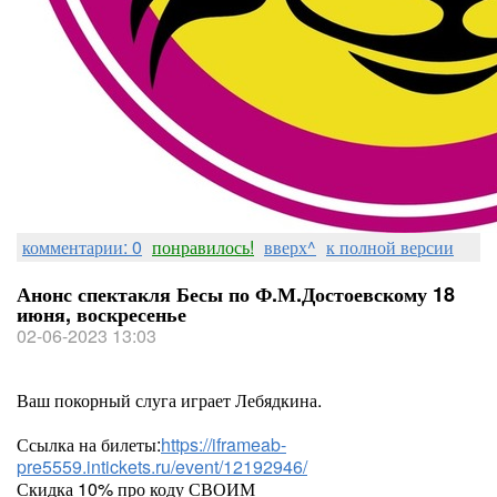
комментарии: 0
понравилось!
вверх^
к полной версии
Анонс спектакля Бесы по Ф.М.Достоевскому 18
июня, воскресенье
02-06-2023 13:03
Ваш покорный слуга играет Лебядкина.
Ссылка на билеты:
https://iframeab-
pre5559.intickets.ru/event/12192946/
Скидка 10% про коду СВОИМ