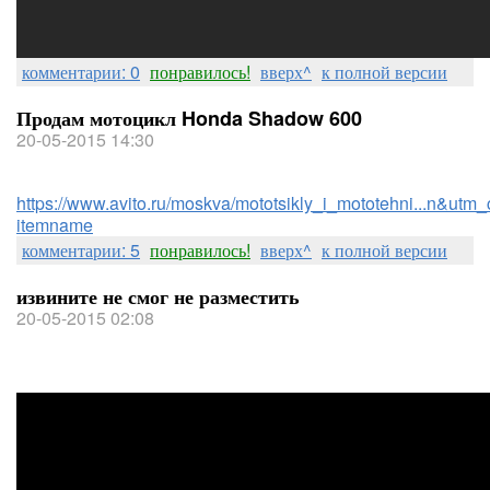
комментарии: 0
понравилось!
вверх^
к полной версии
Продам мотоцикл Honda Shadow 600
20-05-2015 14:30
https://www.avito.ru/moskva/mototsikly_i_mototehni...n&utm_
itemname
комментарии: 5
понравилось!
вверх^
к полной версии
извините не смог не разместить
20-05-2015 02:08