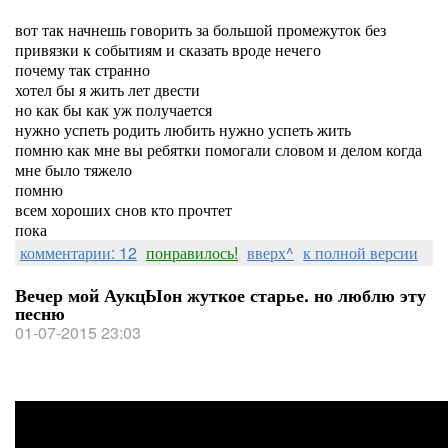
вот так начнешь говорить за большой промежуток без
привязки к событиям и сказать вроде нечего
почему так странно
хотел бы я жить лет двести
но как бы как уж получается
нужно успеть родить любить нужно успеть жить
помню как мне вы ребятки помогали словом и делом когда
мне было тяжело
помню
всем хороших снов кто прочтет
пока
комментарии: 12
понравилось!
вверх^
к полной версии
Вечер мой АукцЫон жуткое старье. но люблю эту
песню
01-07-2015 23:03