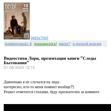
[493x700]
комментарии: 4
понравилось!
вверх^
к полной версии
Видеостихи Лори, презентация книги "Следы
Бытования"
01-06-2023 12:15
Давненько я не случался на лиру.
интересно, кто-то меня помнит вообще?)
Решил отметится стихами, буду признателен за коммент.