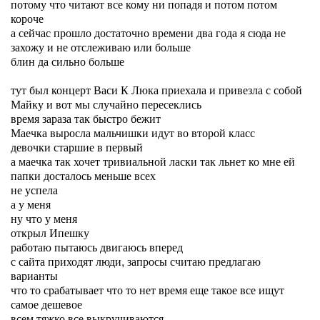
потому что читают все кому ни попадя и потом потом
короче
а сейчас прошло достаточно времени два года я сюда не
захожу и не отслеживаю или больше
блин да сильно больше
тут был концерт Васи К Люка приехала и привезла с собой
Майку и вот мы случайно пересеклись
время зараза так быстро бежит
Маечка выросла мальчишки идут во второй класс
девочки старшие в первый
а маечка так хочет тривиальной ласки так льнет ко мне ей
папки досталось меньше всех
не успела
а у меня
ну что у меня
открыл Ипешку
работаю пытаюсь двигаюсь вперед
с сайта приходят люди, запросы считаю предлагаю
варианты
что то срабатывает что то нет время еще такое все ищут
самое дешевое
всем тяжко все выкручиваются