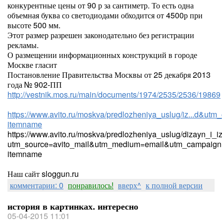
конкурентные цены от 90 р за сантиметр. То есть одна
объемная буква со светодиодами обходится от 4500р при
высоте 500 мм.
Этот размер разрешен законодательно без регистрации
рекламы.
О размещении информационных конструкций в городе
Москве гласит
Постановление Правительства Москвы от 25 декабря 2013
года № 902-ПП
http://vestnik.mos.ru/main/documents/1974/2535/2536/19869
https://www.avito.ru/moskva/predlozheniya_uslug/iz...d&utm_
itemname
https://www.avito.ru/moskva/predlozheniya_uslug/dizayn_i_
utm_source=avito_mail&utm_medium=email&utm_campaign=
itemname
Наш сайт sloggun.ru
комментарии: 0
понравилось!
вверх^
к полной версии
история в картинках. интересно
05-04-2015 11:01