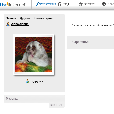
Регистрация
Вход
Рейтинги
Авос
Записи
Друзья
Комментарии
Аппа-паппа
"проверь, нет ли за тобой хвоста!
Страницы:
В друзья
Музыка
-
Все (107)