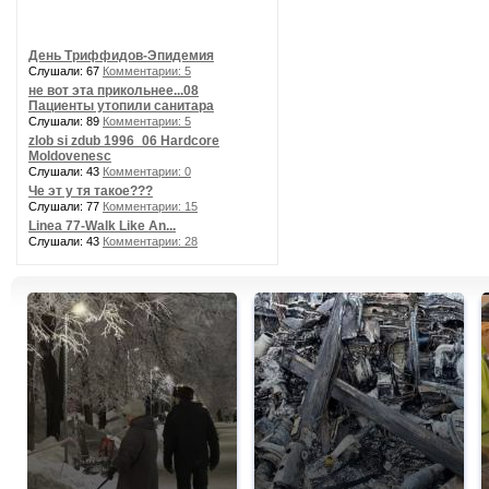
День Триффидов-Эпидемия
Слушали: 67
Комментарии: 5
не вот эта прикольнее...08
Пациенты утопили санитара
Слушали: 89
Комментарии: 5
zlob si zdub 1996_06 Hardcore
Moldovenesc
Слушали: 43
Комментарии: 0
Че эт у тя такое???
Слушали: 77
Комментарии: 15
Linea 77-Walk Like An...
Слушали: 43
Комментарии: 28