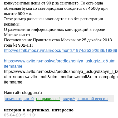
конкурентные цены от 90 р за сантиметр. То есть одна
объемная буква со светодиодами обходится от 4500р при
высоте 500 мм.
Этот размер разрешен законодательно без регистрации
рекламы.
О размещении информационных конструкций в городе
Москве гласит
Постановление Правительства Москвы от 25 декабря 2013
года № 902-ПП
http://vestnik.mos.ru/main/documents/1974/2535/2536/19869
https://www.avito.ru/moskva/predlozheniya_uslug/iz...d&utm_
itemname
https://www.avito.ru/moskva/predlozheniya_uslug/dizayn_i_
utm_source=avito_mail&utm_medium=email&utm_campaign=
itemname
Наш сайт sloggun.ru
комментарии: 0
понравилось!
вверх^
к полной версии
история в картинках. интересно
05-04-2015 11:01