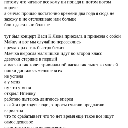
потому что читают все кому ни попадя и потом потом
короче
а сейчас прошло достаточно времени два года я сюда не
захожу и не отслеживаю или больше
блин да сильно больше
тут был концерт Васи К Люка приехала и привезла с собой
Майку и вот мы случайно пересеклись
время зараза так быстро бежит
Маечка выросла мальчишки идут во второй класс
девочки старшие в первый
а маечка так хочет тривиальной ласки так льнет ко мне ей
папки досталось меньше всех
не успела
а у меня
ну что у меня
открыл Ипешку
работаю пытаюсь двигаюсь вперед
с сайта приходят люди, запросы считаю предлагаю
варианты
что то срабатывает что то нет время еще такое все ищут
самое дешевое
всем тяжко все выкручиваются