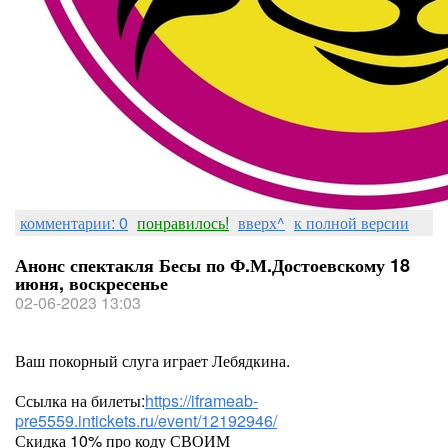
комментарии: 0
понравилось!
вверх^
к полной версии
Анонс спектакля Бесы по Ф.М.Достоевскому 18
июня, воскресенье
02-06-2023 13:03
Ваш покорный слуга играет Лебядкина.
Ссылка на билеты:
https://iframeab-
pre5559.intickets.ru/event/12192946/
Скидка 10% про коду СВОИМ