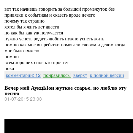
вот так начнешь говорить за большой промежуток без
привязки к событиям и сказать вроде нечего
почему так странно
хотел бы я жить лет двести
но как бы как уж получается
нужно успеть родить любить нужно успеть жить
помню как мне вы ребятки помогали словом и делом когда
мне было тяжело
помню
всем хороших снов кто прочтет
пока
комментарии: 12
понравилось!
вверх^
к полной версии
Вечер мой АукцЫон жуткое старье. но люблю эту
песню
01-07-2015 23:03