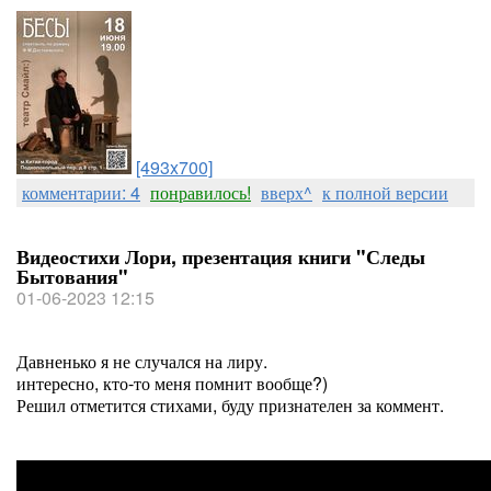
[493x700]
комментарии: 4
понравилось!
вверх^
к полной версии
Видеостихи Лори, презентация книги "Следы
Бытования"
01-06-2023 12:15
Давненько я не случался на лиру.
интересно, кто-то меня помнит вообще?)
Решил отметится стихами, буду признателен за коммент.