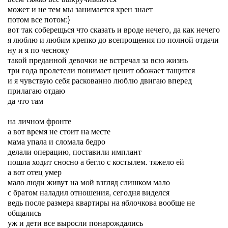
может и не тем мы занимается хрен знает
потом все потом:}
вот так соберещься что сказать и вроде нечего, да как нечего
я люблю и любим крепко до всепрощения по полной отдачи
ну и я по чесноку
такой преданной девочки не встречал за всю жизнь
три года пролетели понимает ценит обожает тащится
и я чувствую себя раскованно люблю двигаю вперед
прилагаю отдаю
да что там
на личном фронте
а вот время не стоит на месте
мама упала и сломала бедро
делали операцию, поставили имплант
пошла ходит сносно а бегло с костылем. тяжело ей
а вот отец умер
мало люди живут на мой взгляд слишком мало
с братом наладил отношения, сегодня виделся
ведь после размера квартиры на яблочкова вообще не
общались
уж и дети все выросли понарождались