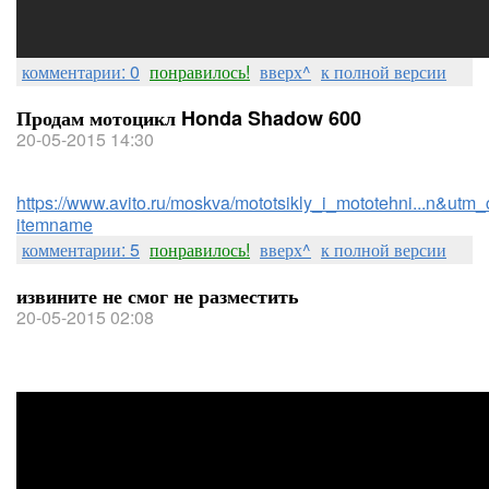
комментарии: 0
понравилось!
вверх^
к полной версии
Продам мотоцикл Honda Shadow 600
20-05-2015 14:30
https://www.avito.ru/moskva/mototsikly_i_mototehni...n&utm_
itemname
комментарии: 5
понравилось!
вверх^
к полной версии
извините не смог не разместить
20-05-2015 02:08